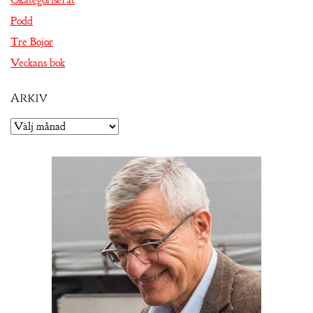
Okategoriserat
Podd
Tre Bojor
Veckans bok
Arkiv
Arkiv