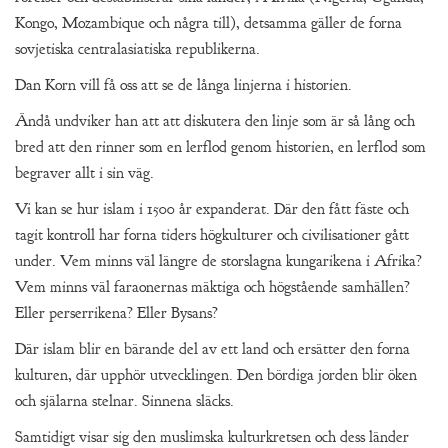
Kongo, Mozambique och några till), detsamma gäller de forna
sovjetiska centralasiatiska republikerna.
Dan Korn vill få oss att se de långa linjerna i historien.
Ändå undviker han att att diskutera den linje som är så lång och
bred att den rinner som en lerflod genom historien, en lerflod som
begraver allt i sin väg.
Vi kan se hur islam i 1500 år expanderat. Där den fått fäste och
tagit kontroll har forna tiders högkulturer och civilisationer gått
under. Vem minns väl längre de storslagna kungarikena i Afrika?
Vem minns väl faraonernas mäktiga och högstående samhällen?
Eller perserrikena? Eller Bysans?
Där islam blir en bärande del av ett land och ersätter den forna
kulturen, där upphör utvecklingen. Den bördiga jorden blir öken
och själarna stelnar. Sinnena släcks.
Samtidigt visar sig den muslimska kulturkretsen och dess länder