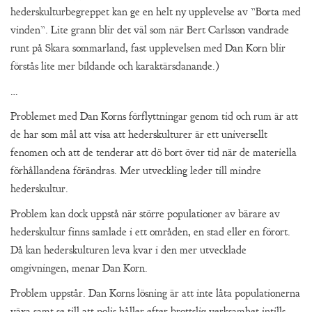
hederskulturbegreppet kan ge en helt ny upplevelse av ”Borta med
vinden”. Lite grann blir det väl som när Bert Carlsson vandrade
runt på Skara sommarland, fast upplevelsen med Dan Korn blir
förstås lite mer bildande och karaktärsdanande.)
…
Problemet med Dan Korns förflyttningar genom tid och rum är att
de har som mål att visa att hederskulturer är ett universellt
fenomen och att de tenderar att dö bort över tid när de materiella
förhållandena förändras. Mer utveckling leder till mindre
hederskultur.
Problem kan dock uppstå när större populationer av bärare av
hederskultur finns samlade i ett områden, en stad eller en förort.
Då kan hederskulturen leva kvar i den mer utvecklade
omgivningen, menar Dan Korn.
Problem uppstår. Dan Korns lösning är att inte låta populationerna
växa samt se till att polis håller efter brottslig verksamhet intills