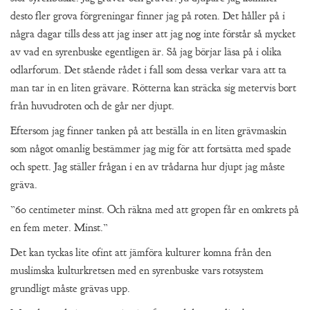
desto fler grova förgreningar finner jag på roten. Det håller på i
några dagar tills dess att jag inser att jag nog inte förstår så mycket
av vad en syrenbuske egentligen är. Så jag börjar läsa på i olika
odlarforum. Det stående rådet i fall som dessa verkar vara att ta
man tar in en liten grävare. Rötterna kan sträcka sig metervis bort
från huvudroten och de går ner djupt.
Eftersom jag finner tanken på att beställa in en liten grävmaskin
som något omanlig bestämmer jag mig för att fortsätta med spade
och spett. Jag ställer frågan i en av trådarna hur djupt jag måste
gräva.
”60 centimeter minst. Och räkna med att gropen får en omkrets på
en fem meter. Minst.”
Det kan tyckas lite ofint att jämföra kulturer komna från den
muslimska kulturkretsen med en syrenbuske vars rotsystem
grundligt måste grävas upp.