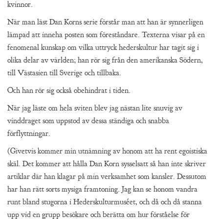
kvinnor.
När man läst Dan Korns serie förstår man att han är synnerligen
lämpad att inneha posten som föreståndare. Texterna visar på en
fenomenal kunskap om vilka uttryck hederskultur har tagit sig i
olika delar av världen; han rör sig från den amerikanska Södern,
till Västasien till Sverige och tillbaka.
Och han rör sig också obehindrat i tiden.
När jag läste om hela sviten blev jag nästan lite snuvig av
vinddraget som uppstod av dessa ständiga och snabba
förflyttningar.
(Givetvis kommer min utnämning av honom att ha rent egoistiska
skäl. Det kommer att hålla Dan Korn sysselsatt så han inte skriver
artiklar där han klagar på min verksamhet som kansler. Dessutom
har han rätt sorts mysiga framtoning. Jag kan se honom vandra
runt bland stugorna i Hederskulturmuséet, och då och då stanna
upp vid en grupp besökare och berätta om hur förståelse för