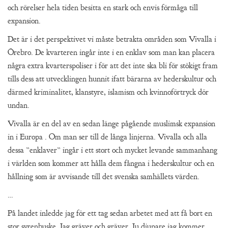
och rörelser hela tiden besitta en stark och envis förmåga till
expansion.
Det är i det perspektivet vi måste betrakta områden som Vivalla i
Örebro. De kvarteren ingår inte i en enklav som man kan placera
några extra kvarterspoliser i för att det inte ska bli för stökigt fram
tills dess att utvecklingen hunnit ifatt bärarna av hederskultur och
därmed kriminalitet, klanstyre, islamism och kvinnoförtryck dör
undan.
Vivalla är en del av en sedan länge pågående muslimsk expansion
in i Europa . Om man ser till de långa linjerna. Vivalla och alla
dessa ”enklaver” ingår i ett stort och mycket levande sammanhang
i världen som kommer att hålla dem fångna i hederskultur och en
hållning som är avvisande till det svenska samhällets värden.
…
På landet inledde jag för ett tag sedan arbetet med att få bort en
stor syrenbuske. Jag gräver och gräver. Ju djupare jag kommer