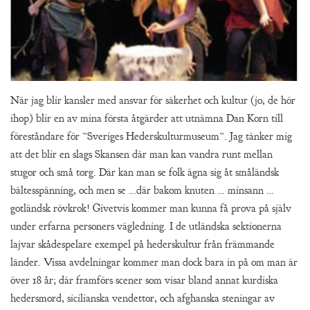
När jag blir kansler med ansvar för säkerhet och kultur (jo, de hör
ihop) blir en av mina första åtgärder att utnämna Dan Korn till
föreståndare för ”Sveriges Hederskulturmuseum”. Jag tänker mig
att det blir en slags Skansen där man kan vandra runt mellan
stugor och små torg. Där kan man se folk ägna sig åt småländsk
bältesspänning, och men se …där bakom knuten … minsann …
gotländsk rövkrok! Givetvis kommer man kunna få prova på själv
under erfarna personers vägledning. I de utländska sektionerna
lajvar skådespelare exempel på hederskultur från främmande
länder. Vissa avdelningar kommer man dock bara in på om man är
över 18 år; där framförs scener som visar bland annat kurdiska
hedersmord, sicilianska vendettor, och afghanska steningar av