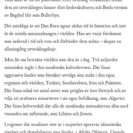
dess att utvecklingen hinner ifatt hederskulturen och Borås version
av Bagdad blir som Bullerbyn.
Det märkliga är att Dan Korn ägnar sådan tid åt historien och inte
åt de nutida sammanhangen i världen. Han ser varje förekomst
som isolerad i tid och rum och förbinder dem sedan – skapar en
allmängiltig utvecklingslinje.
Men låt oss betrakta världen som den är i dag. Två miljarder
människor ingår i den muslimska kulturkretsen. Där finns
aggressiva länder som försöker utvidga sina makt i den egna
regionen och världen; Turkiet, Saudiarabien, Iran och Pakistan.
Där finns också ett antal stater som präglas av inre förtryck och av
vilja att arabisera minoriteter i sin egen befolkning, som Algeriet.
Där finns helveteshål där alla de muslimska stormakterna slåss med
varandra om inflytande, som Libyen och Jemen.
I regioner där muslimer inte är i majoritet opererar islamistiska
rörelser och destabiliserar sina länder, i Afrika (Nigeria, Uganda,