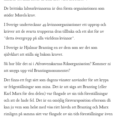
De brittiska labourkvinnorna är den första organisationen som
stöder Morels krav.
I Sverige undertecknar 49 kvinnoorganisationer ett upprop och
kräver att de svarta trupperna dras tillbaka och ett slut för av
”detta övergrepp på alla världens kvinnor”.
I Sverige är Hjalmar Branting en av dem som ser det som
självklart att ställa sig bakom kravet.
Så hur blir det ni i Afrosvenskarnas Riksorganisation? Kommer ni
att smyga upp vid Brantingmonumentet?
Det finns ett fegt sätt som dagens vänster använder för att krypa
ur frågeställningar som mina. Det är att säga att Branting (eller
Karl Marx för den delen) var fångade av sin tids föreställningar
och att de hade fel. Det är en omöjlig försvarsposition eftersom då
kan ju vem som helst med viss rätt hävda att Branting och Marx
rimligen på samma sätt var fångade av sin tids föreställningar även