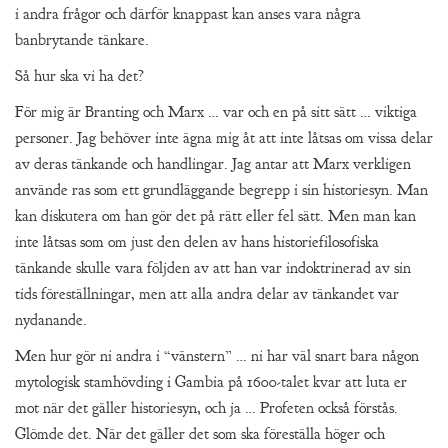
i andra frågor och därför knappast kan anses vara några
banbrytande tänkare.
Så hur ska vi ha det?
För mig är Branting och Marx … var och en på sitt sätt … viktiga
personer. Jag behöver inte ägna mig åt att inte låtsas om vissa delar
av deras tänkande och handlingar. Jag antar att Marx verkligen
använde ras som ett grundläggande begrepp i sin historiesyn. Man
kan diskutera om han gör det på rätt eller fel sätt. Men man kan
inte låtsas som om just den delen av hans historiefilosofiska
tänkande skulle vara följden av att han var indoktrinerad av sin
tids föreställningar, men att alla andra delar av tänkandet var
nydanande.
Men hur gör ni andra i “vänstern” … ni har väl snart bara någon
mytologisk stamhövding i Gambia på 1600-talet kvar att luta er
mot när det gäller historiesyn, och ja … Profeten också förstås.
Glömde det. När det gäller det som ska föreställa höger och