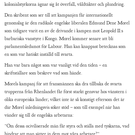
kolonialstyrkorna ägnar sig åt överfall, våldtäkter och plundring.
Den skribent som ser till att kampanjen får internationellt
genomslag är den radikale engelske liberalen Edmund Dene Morel
som tidigare varit en av de drivande i kampen mot Leopold II:s
barbariska vanstyre i Kongo. Morel kommer senare att bli
parlamentsledamot för Labour. Han kan knappast betecknas som
en som var hatiskt inställd till svarta.
Han var bara något som var vanligt vid den tiden – en
skriftställare som beskrev vad som hände.
Morels kampanj för att fransmännen ska dra tillbaka de svarta
trupperna från Rhenlandet får först starkt gensvar hos vänstern i
olika europeiska länder; vilket inte är så konstigt eftersom det är
där Morel inledningsvis söker stöd – som till exempel när han
vänder sig till de engelska arbetarna:
”Om dessa ociviliserade män får styra och ställa med tyskarna, vad
hindrar att man sätter in dem mot våra arbetare?”.