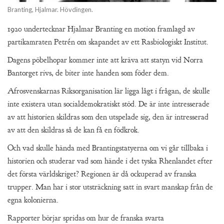
Branting, Hjalmar. Hövdingen.
1920 undertecknar Hjalmar Branting en motion framlagd av
partikamraten Petrén om skapandet av ett Rasbiologiskt Institut.
Dagens pöbelhopar kommer inte att kräva att statyn vid Norra
Bantorget rivs, de biter inte handen som föder dem.
Afrosvenskarnas Riksorganisation lär ligga lågt i frågan, de skulle
inte existera utan socialdemokratiskt stöd. De är inte intresserade
av att historien skildras som den utspelade sig, den är intresserad
av att den skildras så de kan få en födkrok.
Och vad skulle hända med Brantingstatyerna om vi går tillbaka i
historien och studerar vad som hände i det tyska Rhenlandet efter
det första världskriget? Regionen är då ockuperad av franska
trupper. Man har i stor utsträckning satt in svart manskap från de
egna kolonierna.
Rapporter börjar spridas om hur de franska svarta