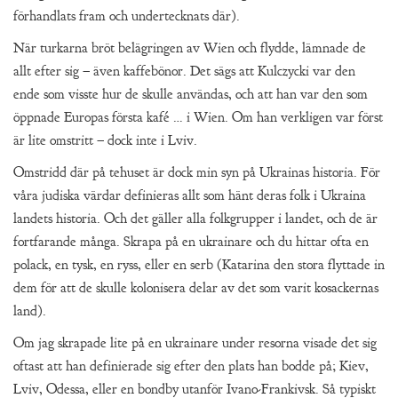
förhandlats fram och undertecknats där).
När turkarna bröt belägringen av Wien och flydde, lämnade de
allt efter sig – även kaffebönor. Det sägs att Kulczycki var den
ende som visste hur de skulle användas, och att han var den som
öppnade Europas första kafé … i Wien. Om han verkligen var först
är lite omstritt – dock inte i Lviv.
Omstridd där på tehuset är dock min syn på Ukrainas historia. För
våra judiska värdar definieras allt som hänt deras folk i Ukraina
landets historia. Och det gäller alla folkgrupper i landet, och de är
fortfarande många. Skrapa på en ukrainare och du hittar ofta en
polack, en tysk, en ryss, eller en serb (Katarina den stora flyttade in
dem för att de skulle kolonisera delar av det som varit kosackernas
land).
Om jag skrapade lite på en ukrainare under resorna visade det sig
oftast att han definierade sig efter den plats han bodde på; Kiev,
Lviv, Odessa, eller en bondby utanför Ivano-Frankivsk. Så typiskt