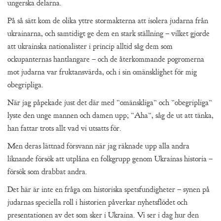
ungerska delarna.
På så sätt kom de olika yttre stormakterna att isolera judarna från
ukrainarna, och samtidigt ge dem en stark ställning – vilket gjorde
att ukrainska nationalister i princip alltid såg dem som
ockupanternas hantlangare – och de återkommande pogromerna
mot judarna var fruktansvärda, och i sin omänsklighet för mig
obegripliga.
När jag påpekade just det där med ”omänskliga” och ”obegripliga”
lyste den unge mannen och damen upp; ”Aha”, såg de ut att tänka,
han fattar trots allt vad vi utsatts för.
Men deras lättnad försvann när jag räknade upp alla andra
liknande försök att utplåna en folkgrupp genom Ukrainas historia –
försök som drabbat andra.
Det här är inte en fråga om historiska spetsfundigheter – synen på
judarnas speciella roll i historien påverkar nyhetsflödet och
presentationen av det som sker i Ukraina. Vi ser i dag hur den