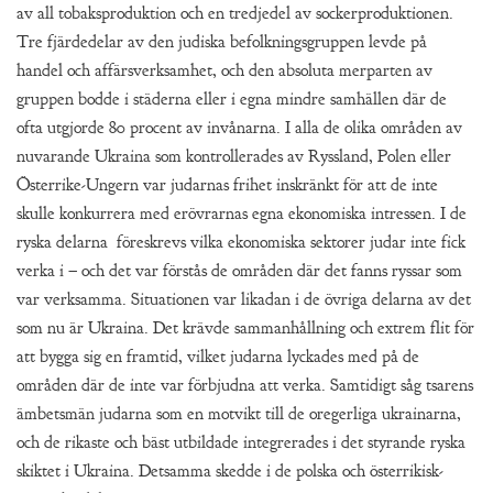
av all tobaksproduktion och en tredjedel av sockerproduktionen.
Tre fjärdedelar av den judiska befolkningsgruppen levde på
handel och affärsverksamhet, och den absoluta merparten av
gruppen bodde i städerna eller i egna mindre samhällen där de
ofta utgjorde 80 procent av invånarna. I alla de olika områden av
nuvarande Ukraina som kontrollerades av Ryssland, Polen eller
Österrike-Ungern var judarnas frihet inskränkt för att de inte
skulle konkurrera med erövrarnas egna ekonomiska intressen. I de
ryska delarna föreskrevs vilka ekonomiska sektorer judar inte fick
verka i – och det var förstås de områden där det fanns ryssar som
var verksamma. Situationen var likadan i de övriga delarna av det
som nu är Ukraina. Det krävde sammanhållning och extrem flit för
att bygga sig en framtid, vilket judarna lyckades med på de
områden där de inte var förbjudna att verka. Samtidigt såg tsarens
ämbetsmän judarna som en motvikt till de oregerliga ukrainarna,
och de rikaste och bäst utbildade integrerades i det styrande ryska
skiktet i Ukraina. Detsamma skedde i de polska och österrikisk-