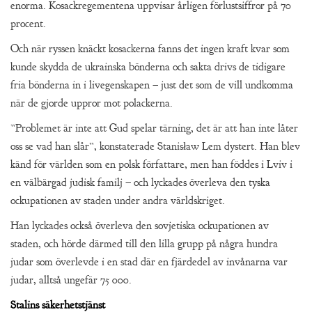
enorma. Kosackregementena uppvisar årligen förlustsiffror på 70
procent.
Och när ryssen knäckt kosackerna fanns det ingen kraft kvar som
kunde skydda de ukrainska bönderna och sakta drivs de tidigare
fria bönderna in i livegenskapen – just det som de vill undkomma
när de gjorde uppror mot polackerna.
”Problemet är inte att Gud spelar tärning, det är att han inte låter
oss se vad han slår”, konstaterade Stanisław Lem dystert. Han blev
känd för världen som en polsk författare, men han föddes i Lviv i
en välbärgad judisk familj – och lyckades överleva den tyska
ockupationen av staden under andra världskriget.
Han lyckades också överleva den sovjetiska ockupationen av
staden, och hörde därmed till den lilla grupp på några hundra
judar som överlevde i en stad där en fjärdedel av invånarna var
judar, alltså ungefär 75 000.
Stalins säkerhetstjänst