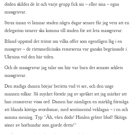
döden skildes de åt och varje grupp fick sin – eller sina – egna
massgravar.
Strax innan vi lämnar staden några dagar senare får jag veta att en
delegation tatarer ska komma till staden för att leta massgravar.
Ibland uppstod det trätor om vilka offer som egentligen låg i en
massgrav – de rättsmedicinska resurserna var ganska begränsade i
Ukraina vid den här tiden.
Och de massgravar jag talar om här var bara det senaste seklets
massgravar.
Den stadiga damen börjar berätta vad vi ser, och den unge
mannen tolkar. Så mycket förstår jag av språket att jag märker att
han censurerar vissa ord. Damen har nämligen en märklig förmåga
att blanda köttiga svordomar, med sentimental veklagan – i en och
samma mening. Typ ”Åh, våra döda! Himlen gråter blod! Skitiga
söner av horhundar som gjorde detta!”