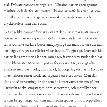
skäl. Dels att namnet är engelskt – Ukraina har en egen gammal
tekultur, dels därför att i västra Ukraina är kaffe lika vanligt som
te, vilket är en av många saker som skiljer landets mat- och
dryckeskultur från den ryska.
Det engelska namnet förklaras av att det i Lviv märks att man vill
betona att man ser sig som en del av västerlandet, att det är ett
tehus och inte ett kafé beror antagligen på att man vill visa att man
har något säreget att tillföra västerlandet. Te gjort på örter och bär
har en lång tradition i landet, min egen favorit blev under den här
tiden blåbärste. Men vanligast är förstås svart te, väldigt ofta
smaksatt med bär, frukt, marmelad, honung. Jag ser när vi kommer
in att tehuset satsar moderna tepåsar i ett stort urval. Men där
finns också utrustning för den som är konservativ i sin syn på hur
ukrainskt te ska avnjutas; mindre samovarer, och metallkannor i
vilka man håller zavarkan varm – det är en sats med mycket starkt
te som bryggt länge, och som man sedan späder ut i sin kopp eller i
sitt glas till önskad styrka. Eller så dricker man sitt te från fat.