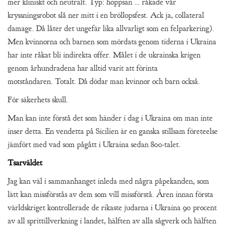
mer kliniskt och neutralt. Typ: hoppsan … råkade vår
kryssningsrobot slå ner mitt i en bröllopsfest. Ack ja, collateral
damage. Då låter det ungefär lika allvarligt som en felparkering).
Men kvinnorna och barnen som mördats genom tiderna i Ukraina
har inte råkat bli indirekta offer. Målet i de ukrainska krigen
genom århundradena har alltid varit att förinta
motståndaren. Totalt. Då dödar man kvinnor och barn också.
För säkerhets skull.
Man kan inte förstå det som händer i dag i Ukraina om man inte
inser detta. En vendetta på Sicilien är en ganska stillsam företeelse
jämfört med vad som pågått i Ukraina sedan 800-talet.
Tsarväldet
Jag kan väl i sammanhanget inleda med några påpekanden, som
lätt kan missförstås av dem som vill missförstå. Åren innan första
världskriget kontrollerade de rikaste judarna i Ukraina 90 procent
av all sprittillverkning i landet, hälften av alla sågverk och hälften