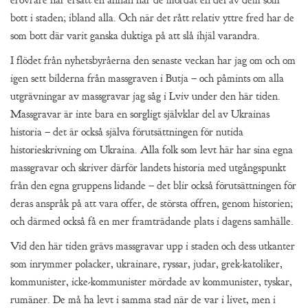
bott i staden; ibland alla. Och när det rått relativ yttre fred har de
som bott där varit ganska duktiga på att slå ihjäl varandra.
I flödet från nyhetsbyråerna den senaste veckan har jag om och om
igen sett bilderna från massgraven i Butja – och påmints om alla
utgrävningar av massgravar jag såg i Lviv under den här tiden.
Massgravar är inte bara en sorgligt självklar del av Ukrainas
historia – det är också själva förutsättningen för nutida
historieskrivning om Ukraina. Alla folk som levt här har sina egna
massgravar och skriver därför landets historia med utgångspunkt
från den egna gruppens lidande – det blir också förutsättningen för
deras anspråk på att vara offer, de största offren, genom historien;
och därmed också få en mer framträdande plats i dagens samhälle.
Vid den här tiden grävs massgravar upp i staden och dess utkanter
som inrymmer polacker, ukrainare, ryssar, judar, grek-katoliker,
kommunister, icke-kommunister mördade av kommunister, tyskar,
rumäner. De må ha levt i samma stad när de var i livet, men i