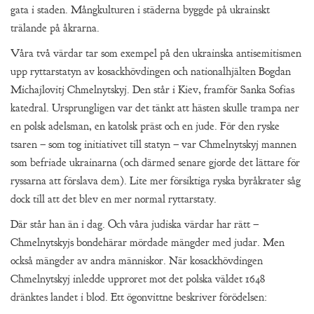
gata i staden. Mångkulturen i städerna byggde på ukrainskt
trälande på åkrarna.
Våra två värdar tar som exempel på den ukrainska antisemitismen
upp ryttarstatyn av kosackhövdingen och nationalhjälten Bogdan
Michajlovitj Chmelnytskyj. Den står i Kiev, framför Sanka Sofias
katedral. Ursprungligen var det tänkt att hästen skulle trampa ner
en polsk adelsman, en katolsk präst och en jude. För den ryske
tsaren – som tog initiativet till statyn – var Chmelnytskyj mannen
som befriade ukrainarna (och därmed senare gjorde det lättare för
ryssarna att förslava dem). Lite mer försiktiga ryska byråkrater såg
dock till att det blev en mer normal ryttarstaty.
Där står han än i dag. Och våra judiska värdar har rätt –
Chmelnytskyjs bondehärar mördade mängder med judar. Men
också mängder av andra människor. När kosackhövdingen
Chmelnytskyj inledde upproret mot det polska väldet 1648
dränktes landet i blod. Ett ögonvittne beskriver förödelsen: