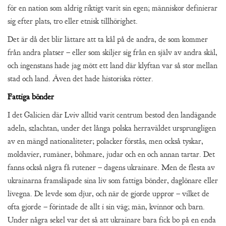
för en nation som aldrig riktigt varit sin egen; människor definierar
sig efter plats, tro eller etnisk tillhörighet.
Det är då det blir lättare att ta kål på de andra, de som kommer
från andra platser – eller som skiljer sig från en själv av andra skäl,
och ingenstans hade jag mött ett land där klyftan var så stor mellan
stad och land. Även det hade historiska rötter.
Fattiga bönder
I det Galicien där Lviv alltid varit centrum bestod den landägande
adeln, szlachtan, under det långa polska herraväldet ursprungligen
av en mängd nationaliteter; polacker förstås, men också tyskar,
moldavier, rumäner, böhmare, judar och en och annan tartar. Det
fanns också några få rutener – dagens ukrainare. Men de flesta av
ukrainarna framsläpade sina liv som fattiga bönder, daglönare eller
livegna. De levde som djur, och när de gjorde uppror – vilket de
ofta gjorde – förintade de allt i sin väg; män, kvinnor och barn.
Under några sekel var det så att ukrainare bara fick bo på en enda