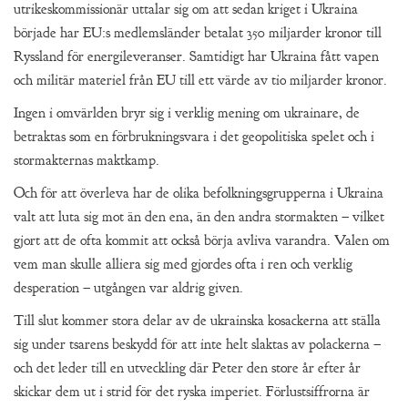
utrikeskommissionär uttalar sig om att sedan kriget i Ukraina
började har EU:s medlemsländer betalat 350 miljarder kronor till
Ryssland för energileveranser. Samtidigt har Ukraina fått vapen
och militär materiel från EU till ett värde av tio miljarder kronor.
Ingen i omvärlden bryr sig i verklig mening om ukrainare, de
betraktas som en förbrukningsvara i det geopolitiska spelet och i
stormakternas maktkamp.
Och för att överleva har de olika befolkningsgrupperna i Ukraina
valt att luta sig mot än den ena, än den andra stormakten – vilket
gjort att de ofta kommit att också börja avliva varandra. Valen om
vem man skulle alliera sig med gjordes ofta i ren och verklig
desperation – utgången var aldrig given.
Till slut kommer stora delar av de ukrainska kosackerna att ställa
sig under tsarens beskydd för att inte helt slaktas av polackerna –
och det leder till en utveckling där Peter den store år efter år
skickar dem ut i strid för det ryska imperiet. Förlustsiffrorna är