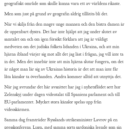
geografiskt område som skulle kunna vara ett av världens rikaste.
Men som just på grund av geografin aldrig tillåtits bli det.
När vi skiljs från den magre unge mannen och den bistra damen är
de uppenbart dystra. Det har inte hjälpt att jag under slutet av
samtalet om och om igen försökt förklara att jag är väldigt
medveten om det judiska folkets lidanden i Ukraina, och att min
hjärna ibland värjer sig mot allt det jag läst i frågan, jag vill inte ta
in det. Men det innebär inte att min hjärna slutar fungera, om det
är något man lär sig av Ukrainas historia är det att man inte får
låta känslor ta överhanden. Andra kommer alltid att utnyttja det.
När jag avrundar det här avsnittet har jag i nyhetsflödet sett hur
Zelenskyj under dagen videotalat till Spaniens parlament och till
EU-parlamentet. Mycket stora känslor spelas upp från
videoskärmen.
Samma dag framträder Rysslands utrikesminister Lavrov på en
presskonferens. Lugn, med samma sorts sardoniska leende som sin