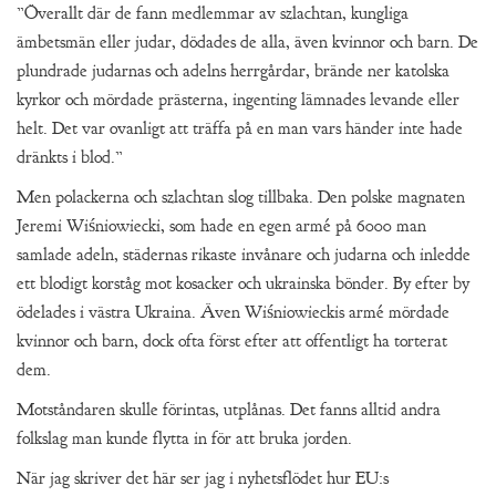
”Överallt där de fann medlemmar av szlachtan, kungliga
ämbetsmän eller judar, dödades de alla, även kvinnor och barn. De
plundrade judarnas och adelns herrgårdar, brände ner katolska
kyrkor och mördade prästerna, ingenting lämnades levande eller
helt. Det var ovanligt att träffa på en man vars händer inte hade
dränkts i blod.”
Men polackerna och szlachtan slog tillbaka. Den polske magnaten
Jeremi Wiśniowiecki, som hade en egen armé på 6000 man
samlade adeln, städernas rikaste invånare och judarna och inledde
ett blodigt korståg mot kosacker och ukrainska bönder. By efter by
ödelades i västra Ukraina. Även Wiśniowieckis armé mördade
kvinnor och barn, dock ofta först efter att offentligt ha torterat
dem.
Motståndaren skulle förintas, utplånas. Det fanns alltid andra
folkslag man kunde flytta in för att bruka jorden.
När jag skriver det här ser jag i nyhetsflödet hur EU:s