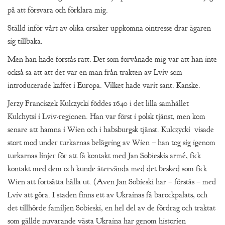
på att försvara och förklara mig.
Ställd inför vårt av olika orsaker uppkomna ointresse drar ägaren
sig tillbaka.
Men han hade förstås rätt. Det som förvånade mig var att han inte
också sa att att det var en man från trakten av Lviv som
introducerade kaffet i Europa. Vilket hade varit sant. Kanske.
Jerzy Franciszek Kulczycki föddes 1640 i det lilla samhället
Kulchytsi i Lviv-regionen. Han var först i polsk tjänst, men kom
senare att hamna i Wien och i habsburgsk tjänst. Kulczycki visade
stort mod under turkarnas belägring av Wien – han tog sig igenom
turkarnas linjer för att få kontakt med Jan Sobieskis armé, fick
kontakt med dem och kunde återvända med det besked som fick
Wien att fortsätta hålla ut. (Även Jan Sobieski har – förstås – med
Lviv att göra. I staden finns ett av Ukrainas få barockpalats, och
det tillhörde familjen Sobieski, en hel del av de fördrag och traktat
som gällde nuvarande västa Ukraina har genom historien