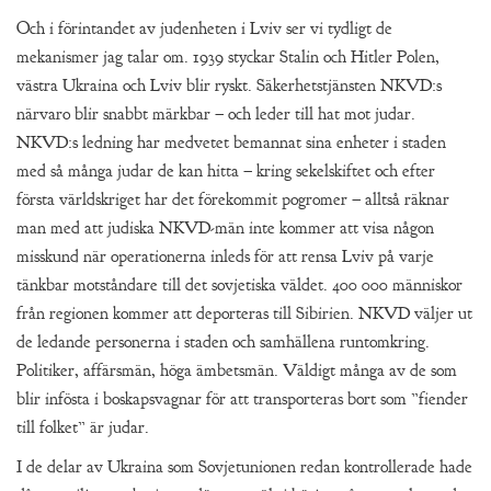
Och i förintandet av judenheten i Lviv ser vi tydligt de
mekanismer jag talar om. 1939 styckar Stalin och Hitler Polen,
västra Ukraina och Lviv blir ryskt. Säkerhetstjänsten NKVD:s
närvaro blir snabbt märkbar – och leder till hat mot judar.
NKVD:s ledning har medvetet bemannat sina enheter i staden
med så många judar de kan hitta – kring sekelskiftet och efter
första världskriget har det förekommit pogromer – alltså räknar
man med att judiska NKVD-män inte kommer att visa någon
misskund när operationerna inleds för att rensa Lviv på varje
tänkbar motståndare till det sovjetiska väldet. 400 000 människor
från regionen kommer att deporteras till Sibirien. NKVD väljer ut
de ledande personerna i staden och samhällena runtomkring.
Politiker, affärsmän, höga ämbetsmän. Väldigt många av de som
blir infösta i boskapsvagnar för att transporteras bort som ”fiender
till folket” är judar.
I de delar av Ukraina som Sovjetunionen redan kontrollerade hade