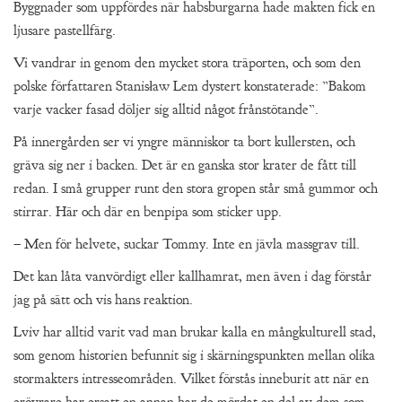
Byggnader som uppfördes när habsburgarna hade makten fick en
ljusare pastellfärg.
Vi vandrar in genom den mycket stora träporten, och som den
polske författaren Stanisław Lem dystert konstaterade: ”Bakom
varje vacker fasad döljer sig alltid något frånstötande”.
På innergården ser vi yngre människor ta bort kullersten, och
gräva sig ner i backen. Det är en ganska stor krater de fått till
redan. I små grupper runt den stora gropen står små gummor och
stirrar. Här och där en benpipa som sticker upp.
– Men för helvete, suckar Tommy. Inte en jävla massgrav till.
Det kan låta vanvördigt eller kallhamrat, men även i dag förstår
jag på sätt och vis hans reaktion.
Lviv har alltid varit vad man brukar kalla en mångkulturell stad,
som genom historien befunnit sig i skärningspunkten mellan olika
stormakters intresseområden. Vilket förstås inneburit att när en
erövrare har ersatt en annan har de mördat en del av dem som