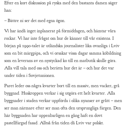
Efter en kort diskussion på ryska med den bastanta damen säger
han:
– Bättre ni ser det med egna ögon.
Vi har ändå inget inplanerat på förmiddagen, och hämtar våra
rockar. Vi har inte frågat om hur de känner till vår existens. I
början på 1990-talet är utländska journalister lika ovanliga i Lviv
som en bit märgpipa, och vi orsakar vissa dagar samma köbildning
som en leverans av en nystyckad ko till en matbutik skulle göra.
Alla vill tala med oss och berätta hur det är – och hur det var
under tiden i Sovjetunionen.
Paret leder oss några kvarter bort till en massiv, men vacker, grå
byggnad. Huskroppen verkar i sig utgöra ett helt kvarter. Alla
byggnader i staden verkar uppförda i olika nyanser av grått – men
ser man närmare efter ser man ofta den ursprungliga färgen. Den
här byggnaden har uppenbarligen en gång haft en dovt
pastellfärgad fasad. Alltså från tiden då Lviv var polskt.