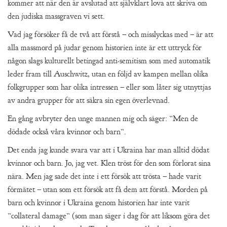
kommer att när den är avslutad att självklart lova att skriva om
den judiska massgraven vi sett.
Vad jag försöker få de två att förstå – och misslyckas med – är att
alla massmord på judar genom historien inte är ett uttryck för
någon slags kulturellt betingad anti-semitism som med automatik
leder fram till Auschwitz, utan en följd av kampen mellan olika
folkgrupper som har olika intressen – eller som låter sig utnyttjas
av andra grupper för att säkra sin egen överlevnad.
En gång avbryter den unge mannen mig och säger: ”Men de
dödade också våra kvinnor och barn”.
Det enda jag kunde svara var att i Ukraina har man alltid dödat
kvinnor och barn. Jo, jag vet. Klen tröst för den som förlorat sina
nära. Men jag sade det inte i ett försök att trösta – hade varit
förmätet – utan som ett försök att få dem att förstå. Morden på
barn och kvinnor i Ukraina genom historien har inte varit
”collateral damage” (som man säger i dag för att liksom göra det