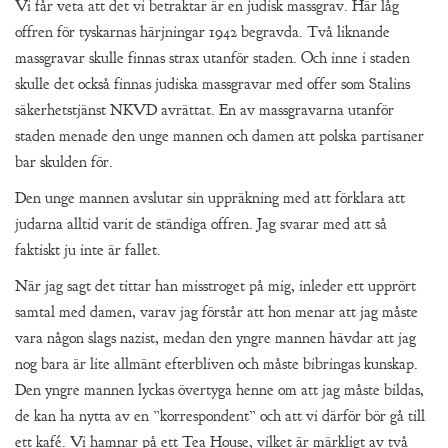
Vi får veta att det vi betraktar är en judisk massgrav. Här låg
offren för tyskarnas härjningar 1942 begravda. Två liknande
massgravar skulle finnas strax utanför staden. Och inne i staden
skulle det också finnas judiska massgravar med offer som Stalins
säkerhetstjänst NKVD avrättat. En av massgravarna utanför
staden menade den unge mannen och damen att polska partisaner
bar skulden för.
Den unge mannen avslutar sin uppräkning med att förklara att
judarna alltid varit de ständiga offren. Jag svarar med att så
faktiskt ju inte är fallet.
När jag sagt det tittar han misstroget på mig, inleder ett upprört
samtal med damen, varav jag förstår att hon menar att jag måste
vara någon slags nazist, medan den yngre mannen hävdar att jag
nog bara är lite allmänt efterbliven och måste bibringas kunskap.
Den yngre mannen lyckas övertyga henne om att jag måste bildas,
de kan ha nytta av en ”korrespondent” och att vi därför bör gå till
ett kafé. Vi hamnar på ett Tea House, vilket är märkligt av två