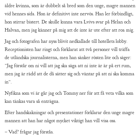
äldre kvinna, som är dubbelt så bred som den unge, magre mannen
vid hennes sida. Hon är definitivt inte nervös. Han ler förbindligt,
hon stirrar bistert. De skulle kunna vara Lvivs svar på Helan och
Halvan, men jag känner på mig att de inte är ute efter att roa mig.
Jag och fotografen har nyss blivit nedkallade till hotellets lobby.
Receptionisten har ringt och förklarat att två personer vill träffa
de utländska journalisterna, men han sänker rösten lite och säger:
”Jag förstår om ni vill att jag ska säga att ni inte är är på ert rum,
men jag är rädd att de då sätter sig och väntar på att ni ska komma
in”.
Nyfikna som vi är går jag och Tommy ner för att få veta vilka som
kan tänkas vara så enträgna.
Efter handskakningar och presentationer förklarar den unge magre
mannen att han har något mycket viktigt han vill visa oss.
– Vad? frågar jag förstås.