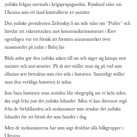
judiska frågan används i krigspropagandan. Ryssland talar om
Ukraina som ett land kontrollerat av nazister.
Den judiske presidenten Zelenskyj å sin sida talar om ”Putler” och
hävdar att raketattacken mot kommunikationstornet i Kiev
egentligen var ett försök att förstöra minnesmärket över
massmordet på judar i Babij Jar.
Båda sidor gör den judiska saken till sin och säger sig kämpa mot
nazister och anti-semiter. På så sätt ställer man sig på vad som
allmänt sett betraktas som rätt sida i historien. Samtidigt ställer
man den verkliga historien åt sidan.
Inte bara historien utan nutiden blir obegriplig om vi hela tiden
ska utgå från just det judiska lidandet. Men vi kan däremot utgå
från de förhållanden och mekanismer som orsakar det judiska
lidandet för att förstå det som händer i dag.
Men de mekanismerna har som sagt drabbat alla folkgrupper i
Ukraina.