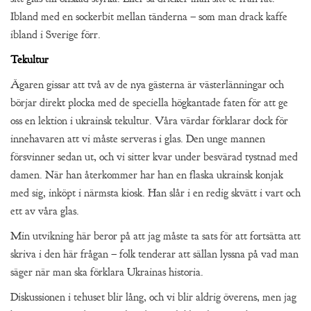
Ibland med en sockerbit mellan tänderna – som man drack kaffe
ibland i Sverige förr.
Tekultur
Ägaren gissar att två av de nya gästerna är västerlänningar och
börjar direkt plocka med de speciella högkantade faten för att ge
oss en lektion i ukrainsk tekultur. Våra värdar förklarar dock för
innehavaren att vi måste serveras i glas. Den unge mannen
försvinner sedan ut, och vi sitter kvar under besvärad tystnad med
damen. När han återkommer har han en flaska ukrainsk konjak
med sig, inköpt i närmsta kiosk. Han slår i en redig skvätt i vart och
ett av våra glas.
Min utvikning här beror på att jag måste ta sats för att fortsätta att
skriva i den här frågan – folk tenderar att sällan lyssna på vad man
säger när man ska förklara Ukrainas historia.
Diskussionen i tehuset blir lång, och vi blir aldrig överens, men jag