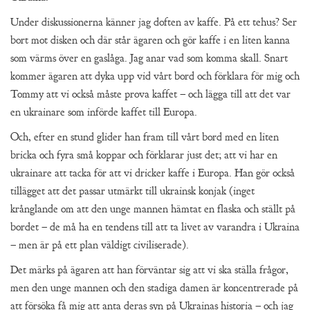
Under diskussionerna känner jag doften av kaffe. På ett tehus? Ser
bort mot disken och där står ägaren och gör kaffe i en liten kanna
som värms över en gaslåga. Jag anar vad som komma skall. Snart
kommer ägaren att dyka upp vid vårt bord och förklara för mig och
Tommy att vi också måste prova kaffet – och lägga till att det var
en ukrainare som införde kaffet till Europa.
Och, efter en stund glider han fram till vårt bord med en liten
bricka och fyra små koppar och förklarar just det; att vi har en
ukrainare att tacka för att vi dricker kaffe i Europa. Han gör också
tillägget att det passar utmärkt till ukrainsk konjak (inget
krånglande om att den unge mannen hämtat en flaska och ställt på
bordet – de må ha en tendens till att ta livet av varandra i Ukraina
– men är på ett plan väldigt civiliserade).
Det märks på ägaren att han förväntar sig att vi ska ställa frågor,
men den unge mannen och den stadiga damen är koncentrerade på
att försöka få mig att anta deras syn på Ukrainas historia – och jag