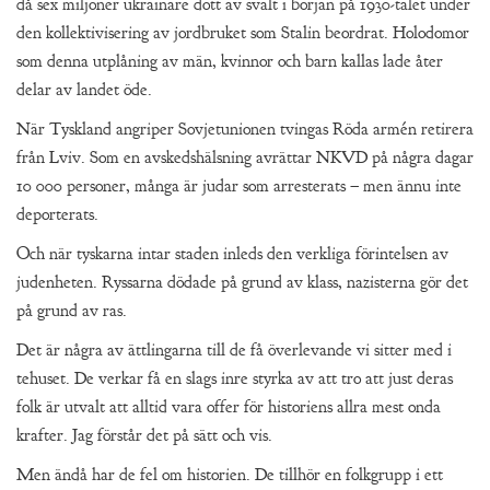
då sex miljoner ukrainare dött av svält i början på 1930-talet under
den kollektivisering av jordbruket som Stalin beordrat. Holodomor
som denna utplåning av män, kvinnor och barn kallas lade åter
delar av landet öde.
När Tyskland angriper Sovjetunionen tvingas Röda armén retirera
från Lviv. Som en avskedshälsning avrättar NKVD på några dagar
10 000 personer, många är judar som arresterats – men ännu inte
deporterats.
Och när tyskarna intar staden inleds den verkliga förintelsen av
judenheten. Ryssarna dödade på grund av klass, nazisterna gör det
på grund av ras.
Det är några av ättlingarna till de få överlevande vi sitter med i
tehuset. De verkar få en slags inre styrka av att tro att just deras
folk är utvalt att alltid vara offer för historiens allra mest onda
krafter. Jag förstår det på sätt och vis.
Men ändå har de fel om historien. De tillhör en folkgrupp i ett