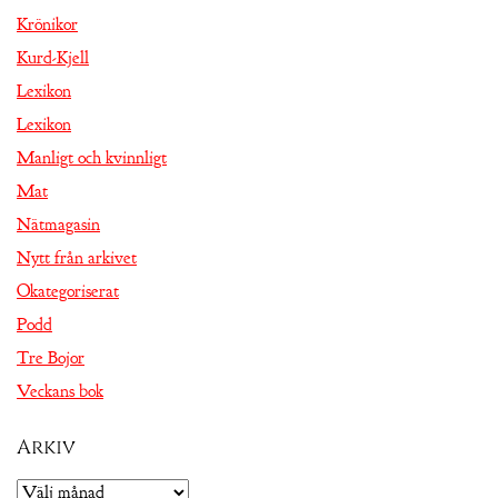
Krönikor
Kurd-Kjell
Lexikon
Lexikon
Manligt och kvinnligt
Mat
Nätmagasin
Nytt från arkivet
Okategoriserat
Podd
Tre Bojor
Veckans bok
Arkiv
Arkiv