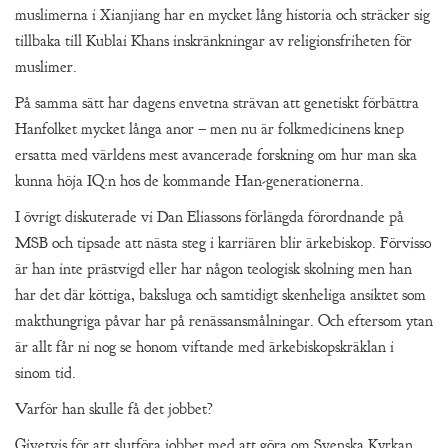
muslimerna i Xianjiang har en mycket lång historia och sträcker sig
tillbaka till Kublai Khans inskränkningar av religionsfriheten för
muslimer.
På samma sätt har dagens envetna strävan att genetiskt förbättra
Hanfolket mycket långa anor – men nu är folkmedicinens knep
ersatta med världens mest avancerade forskning om hur man ska
kunna höja IQ:n hos de kommande Han-generationerna.
I övrigt diskuterade vi Dan Eliassons förlängda förordnande på
MSB och tipsade att nästa steg i karriären blir ärkebiskop. Förvisso
är han inte prästvigd eller har någon teologisk skolning men han
har det där köttiga, baksluga och samtidigt skenheliga ansiktet som
makthungriga påvar har på renässansmålningar. Och eftersom ytan
är allt får ni nog se honom viftande med ärkebiskopskräklan i
sinom tid.
Varför han skulle få det jobbet?
Givetvis för att slutföra jobbet med att göra om Svenska Kyrkan