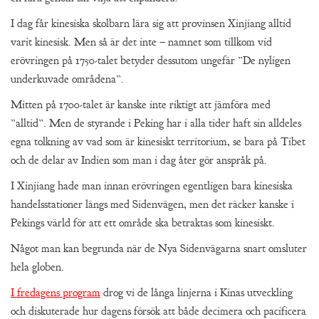
I dag får kinesiska skolbarn lära sig att provinsen Xinjiang alltid
varit kinesisk. Men så är det inte – namnet som tillkom vid
erövringen på 1750-talet betyder dessutom ungefär ”De nyligen
underkuvade områdena”.
Mitten på 1700-talet är kanske inte riktigt att jämföra med
”alltid”. Men de styrande i Peking har i alla tider haft sin alldeles
egna tolkning av vad som är kinesiskt territorium, se bara på Tibet
och de delar av Indien som man i dag åter gör anspråk på.
I Xinjiang hade man innan erövringen egentligen bara kinesiska
handelsstationer längs med Sidenvägen, men det räcker kanske i
Pekings värld för att ett område ska betraktas som kinesiskt.
Något man kan begrunda när de Nya Sidenvägarna snart omsluter
hela globen.
I fredagens program
drog vi de långa linjerna i Kinas utveckling
och diskuterade hur dagens försök att både decimera och pacificera