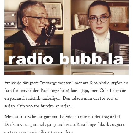
Ett av de fånigaste ”motargumenten” mot att Kina skulle utgöra en
fara för omvärlden låter ungefär så här: ”Jaja, men Gula Faran är
en gammal rasistisk tankefigur. Den talade man om för 100 år
sedan. Och 200 för hundra år sedan.”.
Men att uttrycket är gammat betyder ju inte att det i sig är fel.
Det kan vara gammalt på grund av att Kina länge faktiskt utgjort
en fara genom sin vilja att expandera.