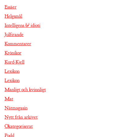
Essäer
Helgsmål
Intelligens & idioti
Julfirande
Kommentarer
Krönikor
Kurd-Kjell
Lexikon
Lexikon
Manligt och kvinnligt
Mat
Nätmagasin
Nytt från arkivet
Okategoriserat
Podd