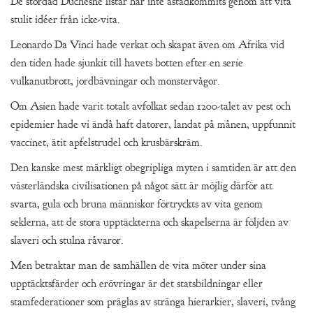
De stordåd Duchesne listar har inte åstadkommits genom att vita
stulit idéer från icke-vita.
Leonardo Da Vinci hade verkat och skapat även om Afrika vid
den tiden hade sjunkit till havets botten efter en serie
vulkanutbrott, jordbävningar och monstervågor.
Om Asien hade varit totalt avfolkat sedan 1200-talet av pest och
epidemier hade vi ändå haft datorer, landat på månen, uppfunnit
vaccinet, ätit apfelstrudel och krusbärskräm.
Den kanske mest märkligt obegripliga myten i samtiden är att den
västerländska civilisationen på något sätt är möjlig därför att
svarta, gula och bruna människor förtryckts av vita genom
seklerna, att de stora upptäckterna och skapelserna är följden av
slaveri och stulna råvaror.
Men betraktar man de samhällen de vita möter under sina
upptäcktsfärder och erövringar är det statsbildningar eller
stamfederationer som präglas av stränga hierarkier, slaveri, tvång