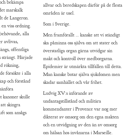
 och bekämpa
allvar och beredskapen därför på de flesta
 det marskalk
områden är usel.
t de Langeron.
Som i Sverige.
 en viss ordning.
 behövande, alla
Men framförallt … kanske att vi ständigt
r avlivas,
ska påminna oss själva om att stater och
ängs, offentliga
överstatliga organ gärna utvidgar sin
 strängt. Härjade
makt och kontroll över medborgarna.
ed rökning,
Epidemier är utmärkta tillfällen till detta.
de försökte i alla
Man kanske botar själva sjukdomen men
skap och förstånd
skadar samhället och vår frihet.
 hänföra
Ludvig XV:s införande av
t kanoner skulle
undantagstillstånd och militära
 att skingra
kommendanter i Provence var nog mer
uft som ansågs
dikterat av omsorg om den egna makten
och en utvidgning av den än av omsorg
om hälsan hos invånarna i Marseille.