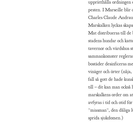
upprätthålla ordningen
pesten. I Marseille blir
Charles Claude Andraul
Marskalken lyckas skapa
Mat distribueras till de
stadens hundar och katte
tavernor och värdshus st
sammankomster regleras
bostäder desinficeras m
vinäger och örter (nåja, 
fall så gott de hade kun
till – dit kan man också
marskalkens order om at
avfyras i tid och otid för
”miasman”, den dåliga l
sprida sjukdomen.)