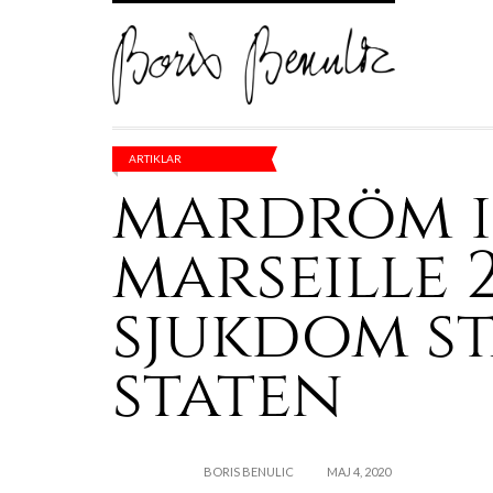
ARTIKLAR
mardröm i
marseille 2
sjukdom s
staten
BORIS BENULIC
MAJ 4, 2020