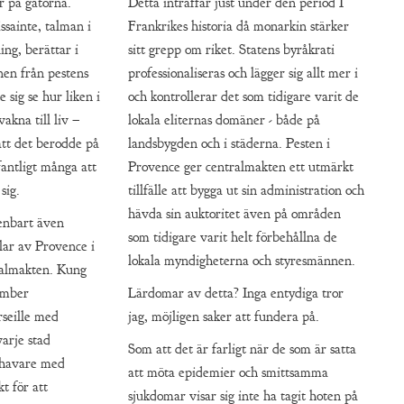
ar på gatorna.
Detta inträffar just under den period I
ssainte, talman i
Frankrikes historia då monarkin stärker
ing, berättar i
sitt grepp om riket. Statens byråkrati
nen från pestens
professionaliseras och lägger sig allt mer i
e sig se hur liken i
och kontrollerar det som tidigare varit de
vakna till liv –
lokala eliternas domäner - både på
att det berodde på
landsbygden och i städerna. Pesten i
fantligt många att
Provence ger centralmakten ett utmärkt
 sig.
tillfälle att bygga ut sin administration och
hävda sin auktoritet även på områden
enbart även
som tidigare varit helt förbehållna de
lar av Provence i
lokala myndigheterna och styresmännen.
tralmakten. Kung
ember
Lärdomar av detta? Inga entydiga tror
rseille med
jag, möjligen saker att fundera på.
varje stad
Som att det är farligt när de som är satta
lhavare med
att möta epidemier och smittsamma
t för att
sjukdomar visar sig inte ha tagit hoten på