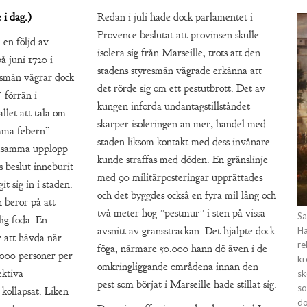
 i dag.)
Redan i juli hade dock parlamentet i
Provence beslutat att provinsen skulle
 en följd av
isolera sig från Marseille, trots att den
å juni 1720 i
stadens styresmän vägrade erkänna att
esmän vägrar dock
det rörde sig om ett pestutbrott. Det av
 förrän i
kungen införda undantagstillståndet
llet att tala om
skärper isoleringen än mer; handel med
amma febern”
staden liksom kontakt med dess invånare
ldsamma upplopp
kunde straffas med döden. En gränslinje
s beslut inneburit
med 90 militärposteringar upprättades
it sig in i staden.
och det byggdes också en fyra mil lång och
 beror på att
två meter hög ”pestmur” i sten på vissa
Sa
lig föda. En
avsnitt av gränssträckan. Det hjälpte dock
Ha
r att hävda när
re
föga, närmare 50.000 hann dö även i de
1000 personer per
kr
omkringliggande områdena innan den
ektiva
sk
pest som börjat i Marseille hade stillat sig.
so
 kollapsat. Liken
dö