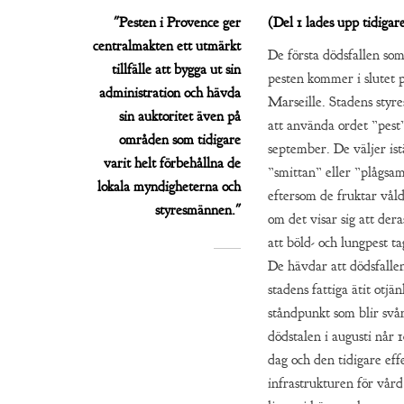
"Pesten i Provence ger
(Del 1 lades upp tidigare
centralmakten ett utmärkt
De första dödsfallen som
tillfälle att bygga ut sin
pesten kommer i slutet p
administration och hävda
Marseille. Stadens styr
sin auktoritet även på
att använda ordet ”pest”
områden som tidigare
september. De väljer istä
varit helt förbehållna de
”smittan” eller ”plågs
lokala myndigheterna och
eftersom de fruktar vå
styresmännen."
om det visar sig att dera
att böld- och lungpest tag
De hävdar att dödsfallen
stadens fattiga ätit otjän
ståndpunkt som blir svå
dödstalen i augusti når 
dag och den tidigare eff
infrastrukturen för vård