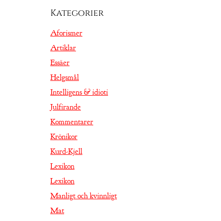
Kategorier
Aforismer
Artiklar
Essäer
Helgsmål
Intelligens & idioti
Julfirande
Kommentarer
Krönikor
Kurd-Kjell
Lexikon
Lexikon
Manligt och kvinnligt
Mat