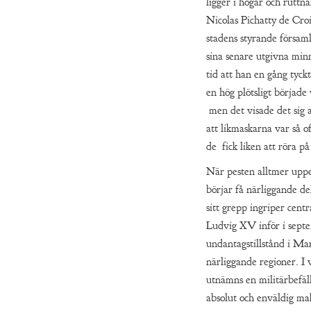
ligger i högar och ruttn
Nicolas Pichatty de Croi
stadens styrande församl
sina senare utgivna min
tid att han en gång tyckt
en hög plötsligt började 
men det visade det sig 
att likmaskarna var så o
de fick liken att röra på
När pesten alltmer upp
börjar få närliggande de
sitt grepp ingriper cen
Ludvig XV inför i sept
undantagstillstånd i Ma
närliggande regioner. I 
utnämns en militärbefä
absolut och enväldig mak