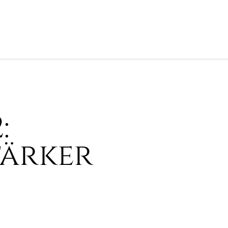
:
tärker