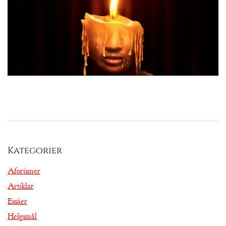
Kategorier
Aforismer
Artiklar
Essäer
Helgsmål