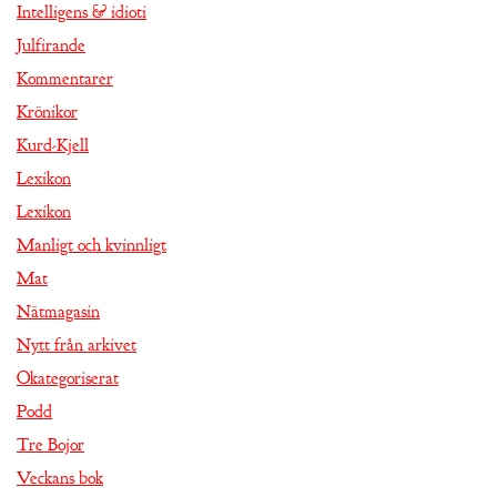
Intelligens & idioti
Julfirande
Kommentarer
Krönikor
Kurd-Kjell
Lexikon
Lexikon
Manligt och kvinnligt
Mat
Nätmagasin
Nytt från arkivet
Okategoriserat
Podd
Tre Bojor
Veckans bok