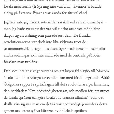
lokala mejerierna (fråga mig inte varför...). Kvinnor arbetade
aldrig på åkrarna. Byarna var kända för sitt välstånd.
Jag tror inte jag hade trivts så där särskilt väl i en av dessa byar –
men jag hade tyckt att det var väl finfint att dessa människor
skapat sig en ordning som passade just dem. De franska
revolutionärerna var dock inte lika vidsynta trots de
urkommunistiska dragen hos dessa byar – och dessa – liksom alla
andra ordningar som inte rimmade med de centrala påbuden
försökte man utplåna.
Den som inte är riktigt överens om att linjen från 1789 till Macron
är obruten i alla viktiga avseenden kan med fördel begrunda Abbé
Grégoires rapport i språkfrågan till det revolutionära parlamentet,
den betitlades: "Om nödvändigheten av, och medlen för, att utrota
de lokala språken och göra bruket av franska allmänt". Som det
skulle visa sig var man om det så var nödvändigt genomföra detta
genom att utrota själva bärarna av de lokala språken.