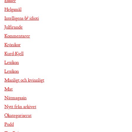
Essäer
Helgsmål
Intelligens & idioti
Julfirande
Kommentarer
Krönikor
Kurd-Kjell
Lexikon
Lexikon
Manligt och kvinnligt
Mat
Nätmagasin
Nytt från arkivet
Okategoriserat
Podd