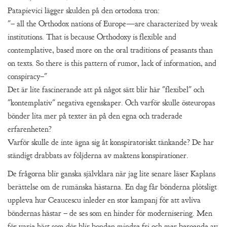
Patapievici lägger skulden på den ortodoxa tron:
"– all the Orthodox nations of Europe—are characterized by weak
institutions. That is because Orthodoxy is flexible and
contemplative, based more on the oral traditions of peasants than
on texts. So there is this pattern of rumor, lack of information, and
conspiracy–"
Det är lite fascinerande att på något sätt blir här "flexibel" och
"kontemplativ" negativa egenskaper. Och varför skulle östeuropas
bönder lita mer på texter än på den egna och traderade
erfarenheten?
Varför skulle de inte ägna sig åt konspiratoriskt tänkande? De har
ständigt drabbats av följderna av maktens konspirationer.
De frågorna blir ganska självklara när jag lite senare läser Kaplans
berättelse om de rumänska hästarna. En dag får bönderna plötsligt
uppleva hur Ceaucescu inleder en stor kampanj för att avliva
böndernas hästar – de ses som en hinder för modernisering. Men
för varje häst som dör blir bonden mindre fri och mer beroende av