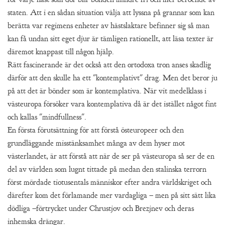
staten. Att i en sådan situation välja att lyssna på grannar som kan
berätta var regimens enheter av hästslaktare befinner sig så man
kan få undan sitt eget djur är tämligen rationellt, att läsa texter är
däremot knappast till någon hjälp.
Rätt fascinerande är det också att den ortodoxa tron anses skadlig
därför att den skulle ha ett "kontemplativt" drag. Men det beror ju
på att det är bönder som är kontemplativa. När vit medelklass i
västeuropa försöker vara kontemplativa då är det istället något fint
och kallas "mindfullness".
En första förutsättning för att förstå östeuropeer och den
grundläggande misstänksamhet många av dem hyser mot
västerlandet, är att förstå att när de ser på västeuropa så ser de en
del av världen som lugnt tittade på medan den stalinska terrorn
först mördade tiotusentals människor efter andra världskriget och
därefter kom det förlamande mer vardagliga – men på sitt sätt lika
dödliga –förtrycket under Chrustjov och Brezjnev och deras
inhemska drängar.