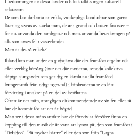
I bedömningen av dessa länder och folk tillåts ingen kulturell
relativism.
De som bor därborta är enkla, vidskepliga bondtölpar som gärna
låter sig styras av starka män; de är i grund och botten fascister –
för att använda den vanligaste och mest använda beteckningen på
allt som anses fel i västerlandet.
Men är det så enkelt?
Ibland kan man under en gudstjänst där det framförs orgelmusik
eller verklig körsång (inte det där moderna, sentida kollektiva
släpiga sjungandet som ger dig en känsla av illa framförd
loungemusik från tidigt 1970-tal) i bänkraderna se en lätt
förvirring i ansiktet på en del av besökarna.
Oftast är det män, antagligen ditkommenderade av sin fru eller så
har de kommit för att det är högtid.
Man ser i dessa mäns ansikte hur de förtvivlat försöker finna en
koppling till den musik de är vana att lyssna på; den som framförs i
"Dobidoo", "Så mycket bättre" eller den som från "Lugna