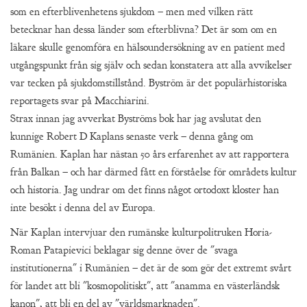
som en efterblivenhetens sjukdom – men med vilken rätt
betecknar han dessa länder som efterblivna? Det är som om en
läkare skulle genomföra en hälsoundersökning av en patient med
utgångspunkt från sig själv och sedan konstatera att alla avvikelser
var tecken på sjukdomstillstånd. Byström är det populärhistoriska
reportagets svar på Macchiarini.
Strax innan jag avverkat Byströms bok har jag avslutat den
kunnige Robert D Kaplans senaste verk – denna gång om
Rumänien. Kaplan har nästan 50 års erfarenhet av att rapportera
från Balkan – och har därmed fått en förståelse för områdets kultur
och historia. Jag undrar om det finns något ortodoxt kloster han
inte besökt i denna del av Europa.
När Kaplan intervjuar den rumänske kulturpolitruken Horia-
Roman Patapievici beklagar sig denne över de "svaga
institutionerna" i Rumänien – det är de som gör det extremt svårt
för landet att bli "kosmopolitiskt", att "anamma en västerländsk
kanon", att bli en del av "världsmarknaden".