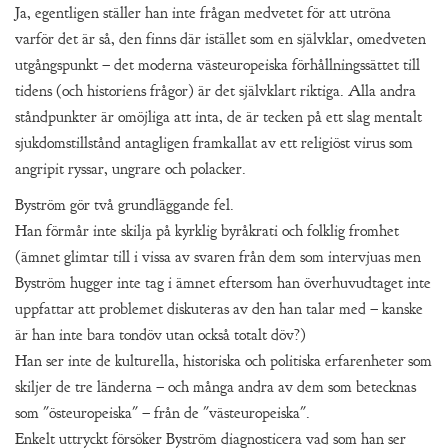
Ja, egentligen ställer han inte frågan medvetet för att utröna
varför det är så, den finns där istället som en självklar, omedveten
utgångspunkt – det moderna västeuropeiska förhållningssättet till
tidens (och historiens frågor) är det självklart riktiga. Alla andra
ståndpunkter är omöjliga att inta, de är tecken på ett slag mentalt
sjukdomstillstånd antagligen framkallat av ett religiöst virus som
angripit ryssar, ungrare och polacker.
Byström gör två grundläggande fel.
Han förmår inte skilja på kyrklig byråkrati och folklig fromhet
(ämnet glimtar till i vissa av svaren från dem som intervjuas men
Byström hugger inte tag i ämnet eftersom han överhuvudtaget inte
uppfattar att problemet diskuteras av den han talar med – kanske
är han inte bara tondöv utan också totalt döv?)
Han ser inte de kulturella, historiska och politiska erfarenheter som
skiljer de tre länderna – och många andra av dem som betecknas
som "östeuropeiska" – från de "västeuropeiska".
Enkelt uttryckt försöker Byström diagnosticera vad som han ser