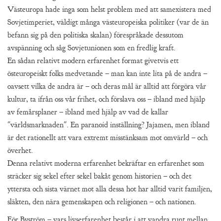
Västeuropa hade inga som helst problem med att samexistera med
Sovjetimperiet, väldigt många västeuropeiska politiker (var de än
befann sig på den politiska skalan) förespråkade dessutom
avspänning och såg Sovjetunionen som en fredlig kraft.
En sådan relativt modern erfarenhet format givetvis ett
östeuropeiskt folks medvetande – man kan inte lita på de andra –
oavsett vilka de andra är – och deras mål är alltid att förgöra vår
kultur, ta ifrån oss vår frihet, och förslava oss – ibland med hjälp
av femårsplaner – ibland med hjälp av vad de kallar
"världsmarknaden". En paranoid inställning? Jajamen, men ibland
är det rationellt att vara extremt misstänksam mot omvärld – och
överhet.
Denna relativt moderna erfarenhet bekräftar en erfarenhet som
sträcker sig sekel efter sekel bakåt genom historien – och det
yttersta och sista värnet mot alla dessa hot har alltid varit familjen,
släkten, den nära gemenskapen och religionen – och nationen.
För Byström – vars livserfarenhet består i att vandra runt mellan