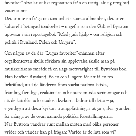
favoriter" skvalar ut likt regnvatten från en trasig, aldrig rengjord
vattentunna.
Det är inte en fråga om tondövhet i största allmänhet, det är en
kulturellt betingad tondövhet – ungefär som den Gabriel Byström
uppvisar i sin reportagebok "Med guds hjälp – om religion och
politik i Ryssland, Polen och Ungern".
Om någon av de där "Lugna favoriter"-männen efter
orgelkonserten skulle förklara sin upplevelse skulle man på
musikkritikens område få en slags motsvarighet till Byströms bok.
Han besöker Ryssland, Polen och Ungern för att få en tes
bekräftad; att i de länderna finns starka nationalistiska,
främlingsfientliga, reaktionära och anti-semitiska strömningar och
att de katolska och ortodoxa kyrkorna bidrar till detta – ja,
egentligen att dessa kyrkors trosuppfattningar utgör själva grunden
för många av de ovan nämnda politiska föreställningarna.
När Byström vandrar runt mellan möten med olika personer
vrider och vänder han på frågan: Varför är de inte som vi?