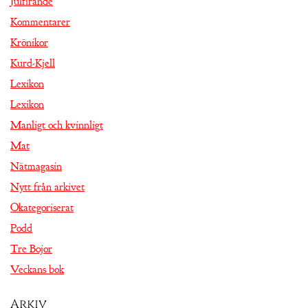
Julfirande
Kommentarer
Krönikor
Kurd-Kjell
Lexikon
Lexikon
Manligt och kvinnligt
Mat
Nätmagasin
Nytt från arkivet
Okategoriserat
Podd
Tre Bojor
Veckans bok
Arkiv