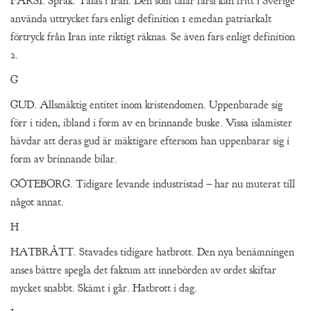
FARSI. Språk. Talas i Iran. Den som talar farsi kan fritt i Sverige
använda uttrycket fars enligt definition 1 emedan patriarkalt
förtryck från Iran inte riktigt räknas. Se även fars enligt definition
2.
G
GUD. Allsmäktig entitet inom kristendomen. Uppenbarade sig
förr i tiden, ibland i form av en brinnande buske. Vissa islamister
hävdar att deras gud är mäktigare eftersom han uppenbarar sig i
form av brinnande bilar.
GÖTEBORG. Tidigare levande industristad – har nu muterat till
något annat.
H
HATBRÅTT. Stavades tidigare hatbrott. Den nya benämningen
anses bättre spegla det faktum att innebörden av ordet skiftar
mycket snabbt. Skämt i går. Hatbrott i dag.