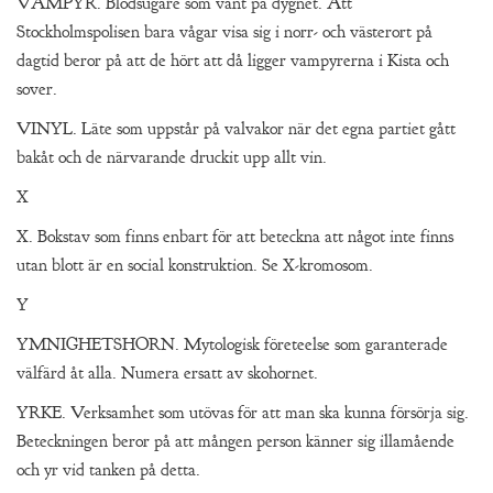
VAMPYR. Blodsugare som vänt på dygnet. Att
Stockholmspolisen bara vågar visa sig i norr- och västerort på
dagtid beror på att de hört att då ligger vampyrerna i Kista och
sover.
VINYL. Läte som uppstår på valvakor när det egna partiet gått
bakåt och de närvarande druckit upp allt vin.
X
X. Bokstav som finns enbart för att beteckna att något inte finns
utan blott är en social konstruktion. Se X-kromosom.
Y
YMNIGHETSHORN. Mytologisk företeelse som garanterade
välfärd åt alla. Numera ersatt av skohornet.
YRKE. Verksamhet som utövas för att man ska kunna försörja sig.
Beteckningen beror på att mången person känner sig illamående
och yr vid tanken på detta.