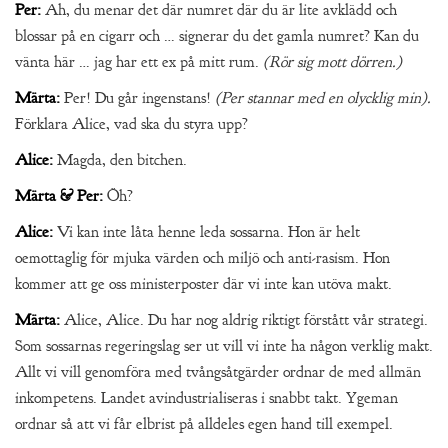
Per:
Ah, du menar det där numret där du är lite avklädd och
blossar på en cigarr och … signerar du det gamla numret? Kan du
vänta här … jag har ett ex på mitt rum.
(Rör sig mott dörren.)
Märta:
Per! Du går ingenstans!
(Per stannar med en olycklig min).
Förklara Alice, vad ska du styra upp?
Alice:
Magda, den bitchen.
Märta & Per:
Öh?
Alice:
Vi kan inte låta henne leda sossarna. Hon är helt
oemottaglig för mjuka värden och miljö och anti-rasism. Hon
kommer att ge oss ministerposter där vi inte kan utöva makt.
Märta:
Alice, Alice. Du har nog aldrig riktigt förstått vår strategi.
Som sossarnas regeringslag ser ut vill vi inte ha någon verklig makt.
Allt vi vill genomföra med tvångsåtgärder ordnar de med allmän
inkompetens. Landet avindustrialiseras i snabbt takt. Ygeman
ordnar så att vi får elbrist på alldeles egen hand till exempel.