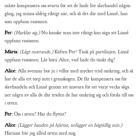
måste kompensera oss svarta för att de hade lite slavhandel någon
gång, jag minns aldrig riktigt när, och så det där med Linné, han
som uppfann rasismen.
Per:
(Harklar sig.)
Nu kanske man inte riktigt kan säga att Linné
uppfann rasismen.
Märta:
(Lågt morrande.)
Käften Per! Tänk på partilinjen. Linné
uppfann rasismen. Låt höra Alice, vad hade du tänkt dig?
Alice:
Alla svennar bor ju i villor med mycket träd omkring, och så
har de alla ett torp mitt i granskogen. De får kompensera oss för
slavhandeln och Linné genom att ansvara för att varje vecka såga
ner några av alla de där träden de har omkring sig och forsla till oss
i orten.
Per:
Oss i orten? Har du flyttat?
Alice:
(Lägger handen på hjärtat, anlägger en högtidlig min.)
Härinne bär jag alltid orten med mig.