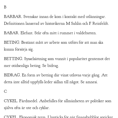
B
BARBAR. Svenskar innan de kom i kontakt med utlänningar.
Definitionen lanserad av historikerna M Sahlin och F Reinfeldt.
BABAR. Elefant. Står ofta mitt i rummet i valdebatten.
BETING. Bestämt mått av arbete som utförs för att man ska
kunna försörja sig.
BETTING. Sysselsättning som vunnit i popularitet gentemot det
mer otidsenliga beting. Se bidrag.
BIDRAG. En form av betting där vinst utlovas varje gång. Att
detta inte alltid uppfylls leder sällan till något. Se amnesi.
C
CYKEL. Färdmedel. Anbefalles för allmänheten av politiker som
själva ofta är ute och cyklar.
CYKEL. Ekonomisk term. Upptäcks för när finansbubblor spricker,