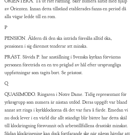
ORIENTERA. Ta ut rätt riktning. Sker numera alltid med hjälp
av Orienten. Innan detta tillstånd etablerades fanns en period då
alla vägar ledde till en rom.
P
PENSION. Åldern då den ska inträda föreslås alltid öka,
pensionen i sig däremot tenderar att minska.
PRÄST. Såvida P. har anställning i Svenska kyrkan förväntas
personen företräda en en tro präglad av hål efter ursprungliga
uppfattningar som tagits bort. Se prästost.
Q
QUASIMODO. Ringaren i Notre Dame. Tidig representant för
yrkesgrupp som numera är nästan utdöd. Deras uppgift var bland
annat att ringa i kyrkklockorna då det var fara å färde. Emedan vi
nu dock lever i en värld där allt ständigt blir bättre har detta skäl
till klockringning försvunnit och arbetstillfällena drastiskt minskat.
Sådan klockringning kan dock fortfarande ske när någon hävdar att