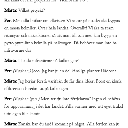
ska kalla det här projektet för ”Hembränt 2.0”.
Märta:
Vilket projekt?
Per:
Men alla bråkar om elbristen.Vi satsar på att det ska byggas
en massa kolmilor. Över hela landet. Överallt! Vi ska ta fram
ritningar och instruktioner så att man till och med kan bygga en
pytte-pytte-liten kolmila på balkongen. Då behöver man inte ha
infravärme där.
Märta:
Har du infravärme på balkongen?
Per:
(Rodnar.)
Jooo, jag har ju en del känsliga plantor i lådorna…
Märta:
Jag börjar förstå varifrån du får dina idéer. Först en klunk
ofiltrerat och sedan ut på balkongen.
Per:
(Rodnar igen.)
Men ser du inte fördelarna? Ingen el behövs
för uppvärmning i det här landet. Alla värmer med sitt eget träkol
i sin egen lilla kamin.
Märta:
Kanske har du ändå kommit på något. Alla fordon kan ju