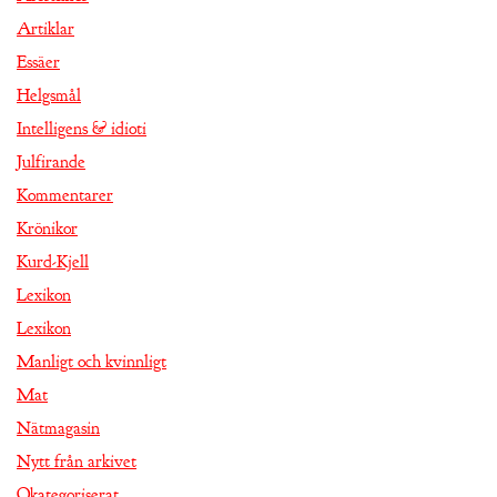
Artiklar
Essäer
Helgsmål
Intelligens & idioti
Julfirande
Kommentarer
Krönikor
Kurd-Kjell
Lexikon
Lexikon
Manligt och kvinnligt
Mat
Nätmagasin
Nytt från arkivet
Okategoriserat