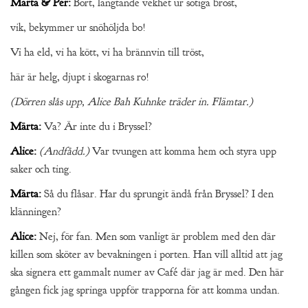
Märta & Per:
Bort, längtande vekhet ur sotiga bröst,
vik, bekymmer ur snöhöljda bo!
Vi ha eld, vi ha kött, vi ha brännvin till tröst,
här är helg, djupt i skogarnas ro!
(Dörren slås upp, Alice Bah Kuhnke träder in. Flämtar.)
Märta:
Va? Är inte du i Bryssel?
Alice:
(Andfådd.)
Var tvungen att komma hem och styra upp
saker och ting.
Märta:
Så du flåsar. Har du sprungit ändå från Bryssel? I den
klänningen?
Alice:
Nej, för fan. Men som vanligt är problem med den där
killen som sköter av bevakningen i porten. Han vill alltid att jag
ska signera ett gammalt numer av Café där jag är med. Den här
gången fick jag springa uppför trapporna för att komma undan.