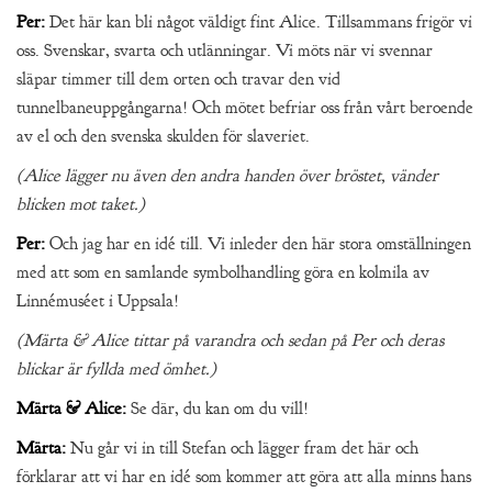
Per:
Det här kan bli något väldigt fint Alice. Tillsammans frigör vi
oss. Svenskar, svarta och utlänningar. Vi möts när vi svennar
släpar timmer till dem orten och travar den vid
tunnelbaneuppgångarna! Och mötet befriar oss från vårt beroende
av el och den svenska skulden för slaveriet.
(Alice lägger nu även den andra handen över bröstet, vänder
blicken mot taket.)
Per:
Och jag har en idé till. Vi inleder den här stora omställningen
med att som en samlande symbolhandling göra en kolmila av
Linnémuséet i Uppsala!
(Märta & Alice tittar på varandra och sedan på Per och deras
blickar är fyllda med ömhet.)
Märta & Alice:
Se där, du kan om du vill!
Märta:
Nu går vi in till Stefan och lägger fram det här och
förklarar att vi har en idé som kommer att göra att alla minns hans