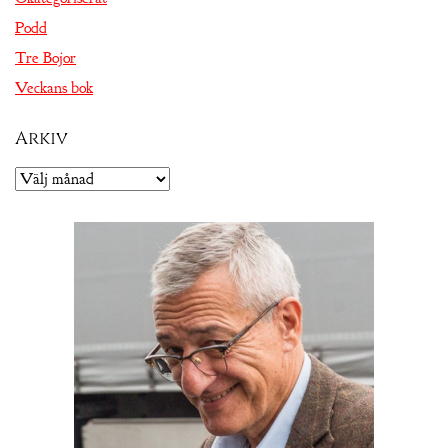
Podd
Tre Bojor
Veckans bok
Arkiv
Arkiv