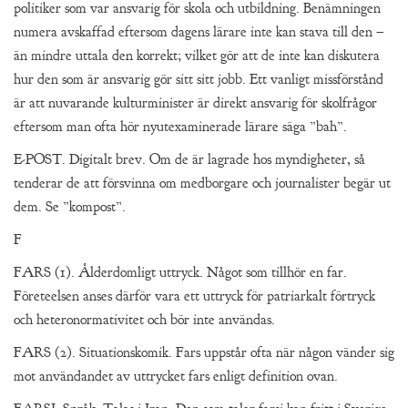
politiker som var ansvarig för skola och utbildning. Benämningen
numera avskaffad eftersom dagens lärare inte kan stava till den –
än mindre uttala den korrekt; vilket gör att de inte kan diskutera
hur den som är ansvarig gör sitt sitt jobb. Ett vanligt missförstånd
är att nuvarande kulturminister är direkt ansvarig för skolfrågor
eftersom man ofta hör nyutexaminerade lärare säga ”bah”.
E-POST. Digitalt brev. Om de är lagrade hos myndigheter, så
tenderar de att försvinna om medborgare och journalister begär ut
dem. Se ”kompost”.
F
FARS (1). Ålderdomligt uttryck. Något som tillhör en far.
Företeelsen anses därför vara ett uttryck för patriarkalt förtryck
och heteronormativitet och bör inte användas.
FARS (2). Situationskomik. Fars uppstår ofta när någon vänder sig
mot användandet av uttrycket fars enligt definition ovan.