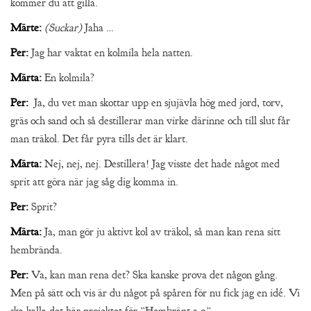
kommer du att gilla.
Märte:
(Suckar)
Jaha …
Per:
Jag har vaktat en kolmila hela natten.
Märta:
En kolmila?
Per:
Ja, du vet man skottar upp en sjujävla hög med jord, torv,
gräs och sand och så destillerar man virke därinne och till slut får
man träkol. Det får pyra tills det är klart.
Märta:
Nej, nej, nej. Destillera! Jag visste det hade något med
sprit att göra när jag såg dig komma in.
Per:
Sprit?
Märta:
Ja, man gör ju aktivt kol av träkol, så man kan rena sitt
hembrända.
Per:
Va, kan man rena det? Ska kanske prova det någon gång.
Men på sätt och vis är du något på spåren för nu fick jag en idé. Vi