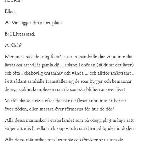
Eller…
A: Var ligger din arbetsplats?
B: I Livets stad.
A: Ööh?
Men mest stör det mig förstås att i ett samhälle där vi nu inte ska
låtsas om att vi lät gamla dö … ibland i onödan (så dumt det låter)
och ofta i obehövlig ensamhet och vånda … och alltför smärtsamt …
i ett sådant samhälle framställer sig de som bygger och bemannar
de nya sjukhuskomplexen som de som ska bli herrar över livet.
Varför ska vi sträva efter det när de flesta ännu inte är herrar
över döden, eller snarare över förmerna för hur de dör?
Alla dessa människor i västerlandet som på obegripligt många sätt
väljer att misshandla sin kropp – och som därmed bjuder in döden.
Alla dessa människor som beter sig och försöker se ut som de