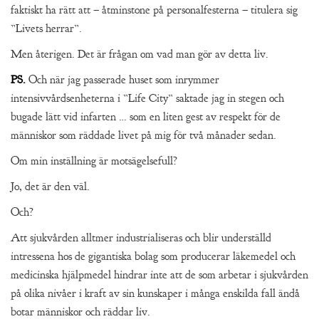
faktiskt ha rätt att – åtminstone på personalfesterna – titulera sig
”Livets herrar”.
Men återigen. Det är frågan om vad man gör av detta liv.
PS.
Och när jag passerade huset som inrymmer
intensivvårdsenheterna i ”Life City” saktade jag in stegen och
bugade lätt vid infarten … som en liten gest av respekt för de
människor som räddade livet på mig för två månader sedan.
Om min inställning är motsägelsefull?
Jo, det är den väl.
Och?
Att sjukvården alltmer industrialiseras och blir underställd
intressena hos de gigantiska bolag som producerar läkemedel och
medicinska hjälpmedel hindrar inte att de som arbetar i sjukvården
på olika nivåer i kraft av sin kunskaper i många enskilda fall ändå
botar människor och räddar liv.