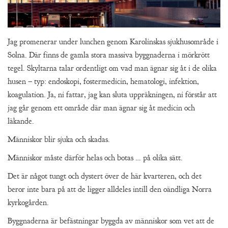
Jag promenerar under lunchen genom Karolinskas sjukhusområde i
Solna. Där finns de gamla stora massiva byggnaderna i mörkrött
tegel. Skyltarna talar ordentligt om vad man ägnar sig åt i de olika
husen – typ: endoskopi, fostermedicin, hematologi, infektion,
koagulation. Ja, ni fattar, jag kan sluta uppräkningen, ni förstår att
jag går genom ett område där man ägnar sig åt medicin och
läkande.
Människor blir sjuka och skadas.
Människor måste därför helas och botas … på olika sätt.
Det är något tungt och dystert över de här kvarteren, och det
beror inte bara på att de ligger alldeles intill den oändliga Norra
kyrkogården.
Byggnaderna är befästningar byggda av människor som vet att de