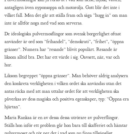
antagligen även nyponsoppa och motorolja. Gott blir det inte i
vilket fall. Men det går att ställa fram och säga ”hugg in” om man
inte är alltför noga med vad som serveras.
De ideologiska pulvermosflingor som svensk borgerlighet oftast
använder är ord som ”frihandel”, ”demokrati”, ”frihet”, ”öppna
gränser”. Numera har ”resande” blivit populärt. Resande är
liksom alltid bra. Det har ett värde i sig. Oavsett, när, var och
hur.
Liksom begreppet ”öppna gränser”. Man behöver aldrig analysera
den konkreta verkligheten i vilken ordet ska användas utan det
antas räcka med att man uttalar ordet för att verkligheten ska
påverkas av dess magiska och positiva egenskaper, typ: ”Öppna era
hjärtan”.
Maria Rankaa är en av dessa dessa utrörare av pulverflingor.
Ställs hon inför ett problem går hon bara till skafferiet och hämtar
pulvermoset och rör ner det i vad som nu finns tillgängligt.