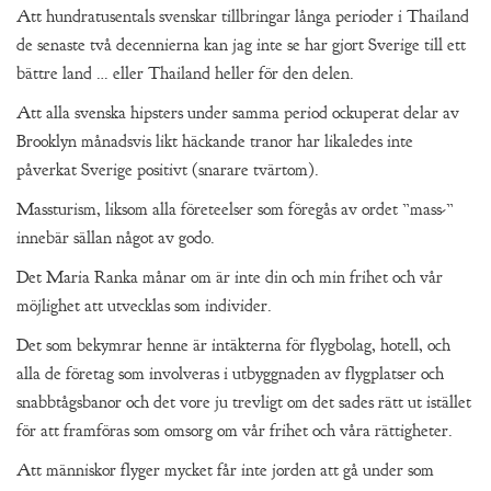
Att hundratusentals svenskar tillbringar långa perioder i Thailand
de senaste två decennierna kan jag inte se har gjort Sverige till ett
bättre land … eller Thailand heller för den delen.
Att alla svenska hipsters under samma period ockuperat delar av
Brooklyn månadsvis likt häckande tranor har likaledes inte
påverkat Sverige positivt (snarare tvärtom).
Massturism, liksom alla företeelser som föregås av ordet ”mass-”
innebär sällan något av godo.
Det Maria Ranka månar om är inte din och min frihet och vår
möjlighet att utvecklas som individer.
Det som bekymrar henne är intäkterna för flygbolag, hotell, och
alla de företag som involveras i utbyggnaden av flygplatser och
snabbtågsbanor och det vore ju trevligt om det sades rätt ut istället
för att framföras som omsorg om vår frihet och våra rättigheter.
Att människor flyger mycket får inte jorden att gå under som