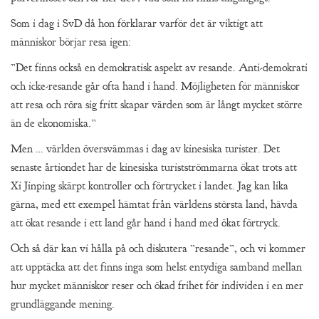
Som i dag i SvD då hon förklarar varför det är viktigt att
människor börjar resa igen:
”Det finns också en demokratisk aspekt av resande. Anti-demokrati
och icke-resande går ofta hand i hand. Möjligheten för människor
att resa och röra sig fritt skapar värden som är långt mycket större
än de ekonomiska.”
Men … världen översvämmas i dag av kinesiska turister. Det
senaste årtiondet har de kinesiska turistströmmarna ökat trots att
Xi Jinping skärpt kontroller och förtrycket i landet. Jag kan lika
gärna, med ett exempel hämtat från världens största land, hävda
att ökat resande i ett land går hand i hand med ökat förtryck.
Och så där kan vi hålla på och diskutera ”resande”, och vi kommer
att upptäcka att det finns inga som helst entydiga samband mellan
hur mycket människor reser och ökad frihet för individen i en mer
grundläggande mening.