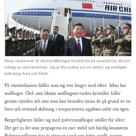
Kinas starke man Xi Jinping tillbringar mycket tid på resande fot, liksom
många av sina landsmän. Jag är lite osäker på om detta i sig verkligen
befrämjar fred och frihet.
På vänsterkanten håller man sig inte längre med idéer. Man har
snöflingor. Ord, som liksom snöflingans vackra kristaller faller
genom rymden och som man kan beundra innan de på grund av en
liten och oväntad skiftning i temperaturen upplöses inför ens ögon.
Borgerligheten håller sig med pulvermosflingor istället för idéer.
Det ger ju det som propageras en mer stabil och härdig konsistens.
Pulvermosflingor kan ju röras ut i vad som helst; mjölk, vatten,