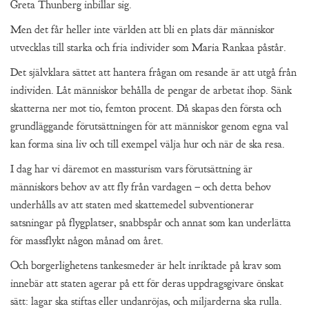
Greta Thunberg inbillar sig.
Men det får heller inte världen att bli en plats där människor
utvecklas till starka och fria individer som Maria Rankaa påstår.
Det självklara sättet att hantera frågan om resande är att utgå från
individen. Låt människor behålla de pengar de arbetat ihop. Sänk
skatterna ner mot tio, femton procent. Då skapas den första och
grundläggande förutsättningen för att människor genom egna val
kan forma sina liv och till exempel välja hur och när de ska resa.
I dag har vi däremot en massturism vars förutsättning är
människors behov av att fly från vardagen – och detta behov
underhålls av att staten med skattemedel subventionerar
satsningar på flygplatser, snabbspår och annat som kan underlätta
för massflykt någon månad om året.
Och borgerlighetens tankesmeder är helt inriktade på krav som
innebär att staten agerar på ett för deras uppdragsgivare önskat
sätt: lagar ska stiftas eller undanröjas, och miljarderna ska rulla.