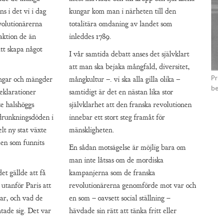
s i det vi i dag
kungar kom man i närheten till den
volutionärerna
totalitära omdaning av landet som
raktion de än
inleddes 1789.
att skapa något
I vår samtida debatt anses det självklart
att man ska bejaka mångfald, diversitet,
Pr
ingar och mängder
mångkultur –. vi ska alla gilla olika –
be
deklarationer
samtidigt är det en nästan lika stor
te halshöggs
självklarhet att den franska revolutionen
ö drunkningsdöden i
innebar ett stort steg framåt för
lt ny stat växte
mänskligheten.
den som funnits
En sådan motsägelse är möjlig bara om
man inte låtsas om de mordiska
et gällde att få
kampanjerna som de franska
 utanför Paris att
revolutionärerna genomförde mot var och
ar, och vad de
en som – oavsett social ställning –
ade sig. Det var
hävdade sin rätt att tänka fritt eller