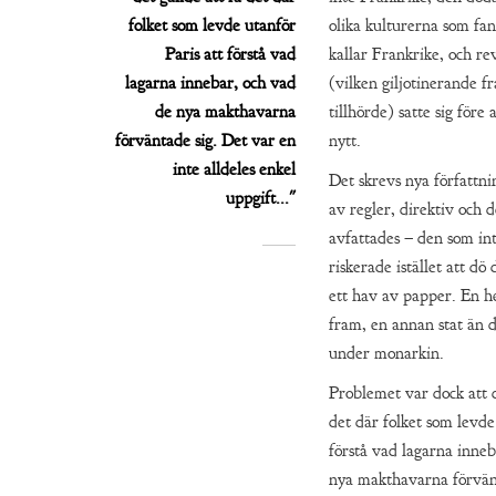
folket som levde utanför
olika kulturerna som fann
Paris att förstå vad
kallar Frankrike, och re
lagarna innebar, och vad
(vilken giljotinerande f
de nya makthavarna
tillhörde) satte sig före 
förväntade sig. Det var en
nytt.
inte alldeles enkel
Det skrevs nya författn
uppgift..."
av regler, direktiv och 
avfattades – den som in
riskerade istället att d
ett hav av papper. En he
fram, en annan stat än 
under monarkin.
Problemet var dock att d
det där folket som levde
förstå vad lagarna inneb
nya makthavarna förvänt