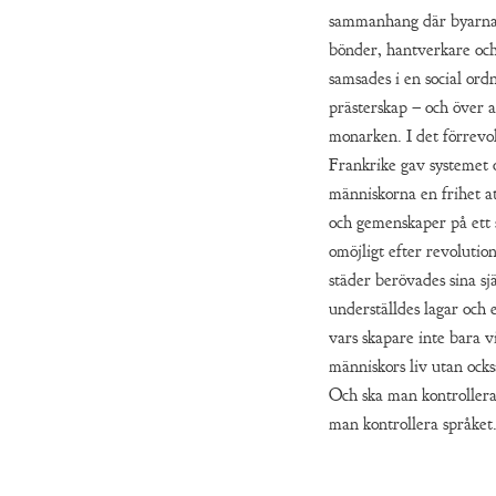
sammanhang där byarnas
bönder, hantverkare oc
samsades i en social or
prästerskap – och över a
monarken. I det förrevo
Frankrike gav systemet 
människorna en frihet at
och gemenskaper på ett 
omöjligt efter revolutio
städer berövades sina sj
underställdes lagar och 
vars skapare inte bara vi
människors liv utan ocks
Och ska man kontrollera
man kontrollera språket