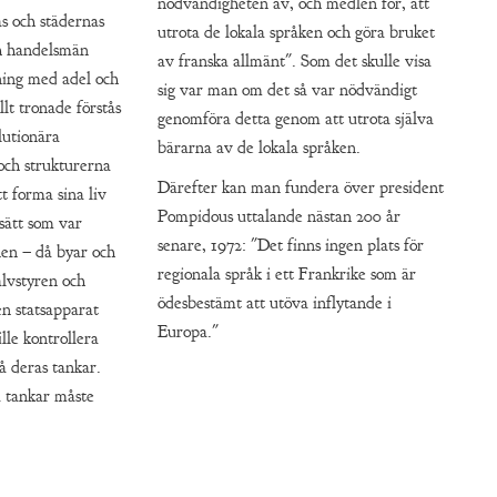
nödvändigheten av, och medlen för, att
 och städernas
utrota de lokala språken och göra bruket
h handelsmän
av franska allmänt". Som det skulle visa
dning med adel och
sig var man om det så var nödvändigt
llt tronade förstås
genomföra detta genom att utrota själva
lutionära
bärarna av de lokala språken.
och strukturerna
Därefter kan man fundera över president
t forma sina liv
Pompidous uttalande nästan 200 år
sätt som var
senare, 1972: "Det finns ingen plats för
nen – då byar och
regionala språk i ett Frankrike som är
älvstyren och
ödesbestämt att utöva inflytande i
en statsapparat
Europa."
lle kontrollera
å deras tankar.
 tankar måste
.