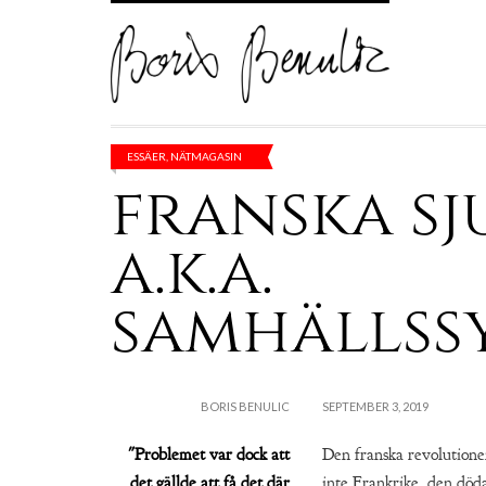
ESSÄER
,
NÄTMAGASIN
franska s
a.k.a.
samhällssy
BORIS BENULIC
SEPTEMBER 3, 2019
"Problemet var dock att
Den franska revolutionen
det gällde att få det där
inte Frankrike, den dö