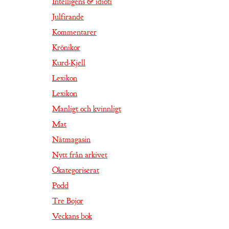
Intelligens & idioti
Julfirande
Kommentarer
Krönikor
Kurd-Kjell
Lexikon
Lexikon
Manligt och kvinnligt
Mat
Nätmagasin
Nytt från arkivet
Okategoriserat
Podd
Tre Bojor
Veckans bok