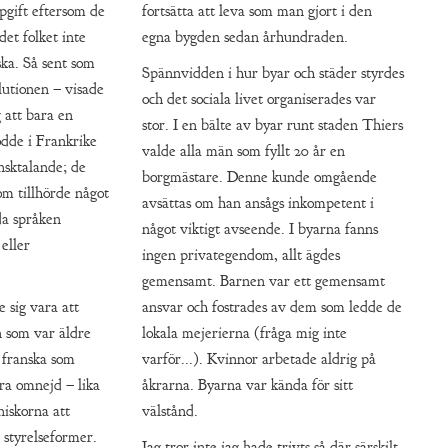
ppgift eftersom de
fortsätta att leva som man gjort i den
et folket inte
egna bygden sedan århundraden.
ska. Så sent som
Spännvidden i hur byar och städer styrdes
lutionen – visade
och det sociala livet organiserades var
g att bara en
stor. I en bälte av byar runt staden Thiers
dde i Frankrike
valde alla män som fyllt 20 år en
nsktalande; de
borgmästare. Denne kunde omgående
om tillhörde något
avsättas om han ansågs inkompetent i
da språken
något viktigt avseende. I byarna fanns
 eller
ingen privategendom, allt ägdes
gemensamt. Barnen var ett gemensamt
e sig vara att
ansvar och fostrades av dem som ledde de
n som var äldre
lokala mejerierna (fråga mig inte
 franska som
varför...). Kvinnor arbetade aldrig på
ra omnejd – lika
åkrarna. Byarna var kända för sitt
niskorna att
välstånd.
 styrelseformer.
Jag tror inte jag hade trivts så där särskilt