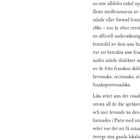
en inte alldeles enkel u
flesta medlemmarna av d
talade eller förstod fran
1880 – 100 år efter revo
en officiell undersöknin
femtedel av dem som bo
var att betrakta som fra
andra talade dialekter s
av de från franskan skil
bretonska, occitanska, oï
frankoprovensalska.
Lika svårt som det visad
utrota all de där språke
och mer levande än den
formades i Paris med nä
svårt var det att få män
överge sina gamla lokala