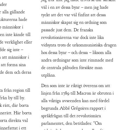
nder
väl i en av dessa byar – men jag hade
 alla gällande
tyckt att det var väl finfint att dessa
rukturerna hade
människor skapat sig en ordning som
p människor i
passade just dem. De franska
n inte kände till
revolutionärerna var dock inte lika
e verklighet eller
vidsynta trots de urkommunistiska dragen
dde sig inte –
hos dessa byar – och dessa – liksom alla
å att människor i
andra ordningar som inte rimmade med
 att forma sina
de centrala påbuden försökte man
ade dem och deras
utplåna.
Den som inte är riktigt överens om att
a från region till
linjen från 1789 till Macron är obruten i
rån by till by.
alla viktiga avseenden kan med fördel
 rätt, där borta
begrunda Abbé Grégoires rapport i
anerätt. Här borta
språkfrågan till det revolutionära
borta direkta val
parlamentet, den betitlades: "Om
innefattat i ett