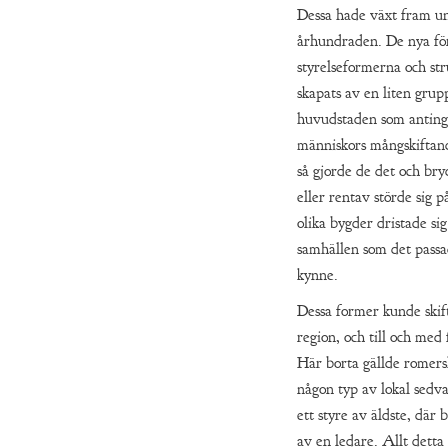
Dessa hade växt fram u
århundraden. De nya för
styrelseformerna och st
skapats av en liten grup
huvudstaden som antinge
människors mångskiftand
så gjorde de det och bry
eller rentav störde sig p
olika bygder dristade sig
samhällen som det pass
kynne.
Dessa former kunde skift
region, och till och med f
Här borta gällde romersk
någon typ av lokal sedv
ett styre av äldste, där 
av en ledare. Allt detta 