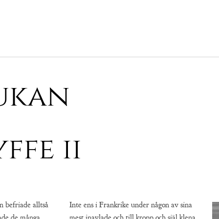
jukan
ffe ii
 befriade alltså
Inte ens i Frankrike under någon av sina
dade de många
mest inavlade och till kropp och själ klena