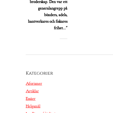
broderskap. Den var ett
generalangrepp på
bönders, adels,
hantverkares och fiskares
frihet..."
Kategorier
Aforismer
Artiklar
Essäer
Helgsmål