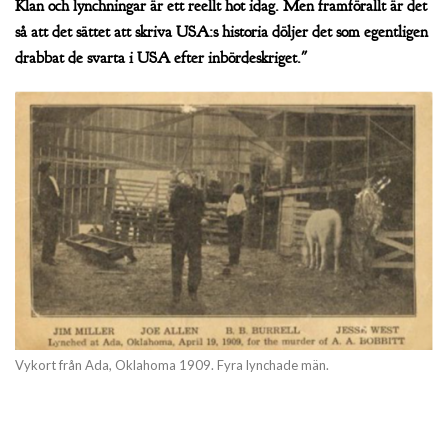
Klan och lynchningar är ett reellt hot idag. Men framförallt är det
så att det sättet att skriva USA:s historia döljer det som egentligen
drabbat de svarta i USA efter inbördeskriget."
Vykort från Ada, Oklahoma 1909. Fyra lynchade män.