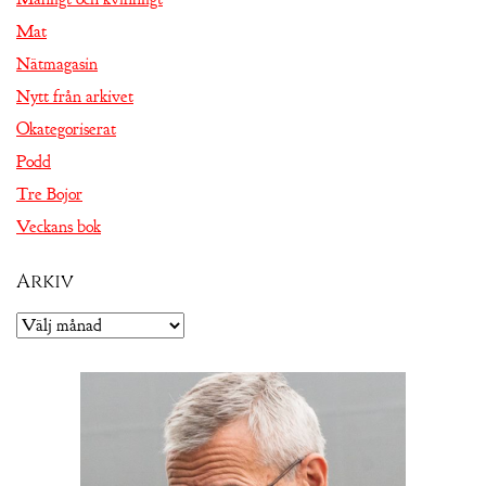
Mat
Nätmagasin
Nytt från arkivet
Okategoriserat
Podd
Tre Bojor
Veckans bok
Arkiv
Arkiv