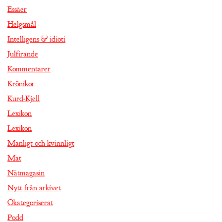
Essäer
Helgsmål
Intelligens & idioti
Julfirande
Kommentarer
Krönikor
Kurd-Kjell
Lexikon
Lexikon
Manligt och kvinnligt
Mat
Nätmagasin
Nytt från arkivet
Okategoriserat
Podd