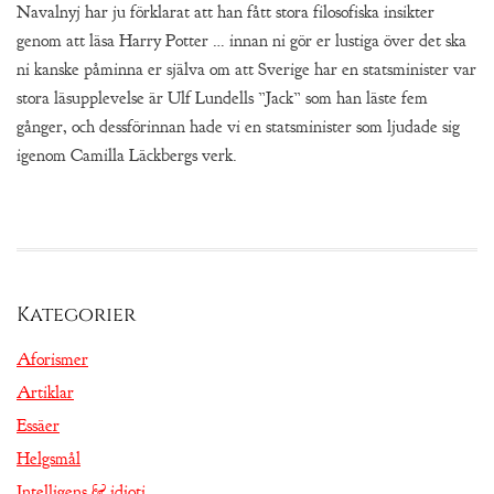
Navalnyj har ju förklarat att han fått stora filosofiska insikter
genom att läsa Harry Potter … innan ni gör er lustiga över det ska
ni kanske påminna er själva om att Sverige har en statsminister var
stora läsupplevelse är Ulf Lundells ”Jack” som han läste fem
gånger, och dessförinnan hade vi en statsminister som ljudade sig
igenom Camilla Läckbergs verk.
Kategorier
Aforismer
Artiklar
Essäer
Helgsmål
Intelligens & idioti