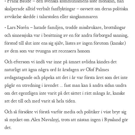
• Frank Baude – den svenska kommunismens siste mohikan, han
skalperade alltid verbalt fanflyktingar – oavsett om deras politiska
avvikelse skedde i talarstolen eller sängkammaren
• Lars Norén – hatade familjen, trodde missbrukare, brottslingar
och sinnessjuka var i besittning av en för andra förborgad sanning,
förstod till slut inte ens sig själv, lästes av ingen förutom (kanske)
av dem som var tvungna att recensera honom
Och eftersom vi ändå var inne på ämnet avlidna kändes det
naturligt att ägna några ord åt årsdagen av Olof Palmes
avdagatagande och påpeka att det i år var första året som det inte
pågår en utredning i ärendet … fast man kan å andra sidan undra
om det egentligen inte varit på det sättet i rätt många år, kanske
att det till och med varit så hela tiden.
Och så försökte vi förstå varför media och politiker i väst bryr sig
så mycket om Alex Navalnyj, trots att nästan ingen i Ryssland gör
det.