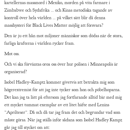
kartellernas massmord i Mexiko, morden på vita farmare i
Zimbabwe och Sydafrika … och Kinas metodiska tagande av
kontroll över hela världen … på vilket sätt blir då denna
masshysteri för Black Lives Matter möjlig att försvara?
Den är ju ett hån mot miljoner människor som dödas när de stora,
farliga krafterna i världen rycker fram.
Mot oss.
Och vi ska förväntas oroa oss över hur polisen i Minneapolis är
organiserad?
Isobel Hadley–Kamptz kommer givetvis att betrakta mig som
högerextremist för att jag inte tycker som hon och pöbelhoparna.
Det kan jag ta lätt på eftersom jag fortfarande alltid bär med mig
ett mycket tummat exemplar av ett litet häfte med Lenins
”Aprilteser”. Då och då tar jag fram det och begrundar vad som
måste göras. När jag ställs inför sådana som Isobel Hadley Kampz
går jag till stycket om att: