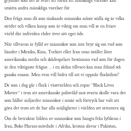
grymhet som det är svårt att förstå att mänskliga varelser kan
utsätta andra mänskliga varelser för.
Den fråga man då som tänkande människa måste ställa sig är vilka
strider och vilken kamp som är viktig om man vill se en friare
värld där individen råder över sitt eget öde.
När tillvaron är fylld av människor som inte bryr sig om vad som
händer i Mexiko, Kina, Turkiet eller Iran utan istället låter
amerikanska media och skådespelare bestämma vad som för dagen
är den viktigaste frågan … i en sådan tillvaro kan man ibland stå
ganska ensam. Men vem vill bidra till att vi uppnår flockidioti?
De som i dag går i flock i västvärlden och ropar ”Black Lives
Matter” i tron att amerikanskt polisvåld mot svarta skulle vara det
som håller miljarder människor i misär och förtryck har valt att
göra det trots att de har alla möjligheter i världen att orientera sig.
Om de betraktar bilden av människor som hängts från lyftkran i
Iran, Boko Haram-mördade i Afrika, kristna slavar i Pakistan,