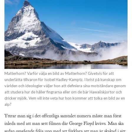
Matterhorn? Varför välja en bild av Matterhorn? Givetvis för att
underlätta tillvaron för Isobel Hadley-Kamptz. I brist på kunskap om
världen och ideologier väljer hon att definiera sina motståndare genom
att studera hur de håller fingrarna eller om de bär Hawaiiskjortor och
dricker mjölk. Vem vill inte veta hur hon kommer att tolka en bild av en
alp?
Yttrar man sig i det offentliga samtalet numera måste man först
inleda med att man sett filmen där George Floyd kvävs. Man ska
sedan omgående följa upp med att förklara att man är skakad i sitt