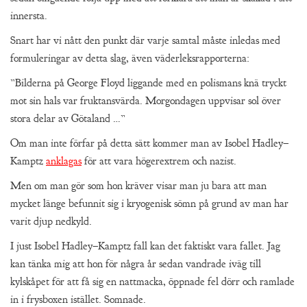
innersta.
Snart har vi nått den punkt där varje samtal måste inledas med
formuleringar av detta slag, även väderleksrapporterna:
”Bilderna på George Floyd liggande med en polismans knä tryckt
mot sin hals var fruktansvärda. Morgondagen uppvisar sol över
stora delar av Götaland …”
Om man inte förfar på detta sätt kommer man av Isobel Hadley–
Kamptz
anklagas
för att vara högerextrem och nazist.
Men om man gör som hon kräver visar man ju bara att man
mycket länge befunnit sig i kryogenisk sömn på grund av man har
varit djup nedkyld.
I just Isobel Hadley–Kamptz fall kan det faktiskt vara fallet. Jag
kan tänka mig att hon för några år sedan vandrade iväg till
kylskåpet för att få sig en nattmacka, öppnade fel dörr och ramlade
in i frysboxen istället. Somnade.