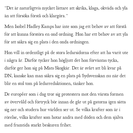
”Det är naturligtvis mycket lättare att skrika, klaga, okväda och yla
än att försöka förstå och klargöra.”
Men Isobel Hadley Kamps har inte som jag ett behov av att förstå
för att kunna förstöra en ond ordning. Hon har ett behov av att yla
för att säkra sig en plats i den onda ordningen.
Hon vill in ordentligt på de stora ledarsidorna efter att ha varit ute
i några år. Därför tycker hon högljutt det hon förväntas tycka,
därför ger hon sig på Mats Skogkär. Det är svårt att bli kvar på
DN, kanske kan man säkra sig en plats på Sydsvenskan nu när det
blir en stol tom på ledarredaktionen, tänker hon.
De européer som i dag tror sig protestera mot den värsta formen
av övervåld och förtryck bör innan de går ut på gatorna igen sätta
sig ner och studera hur världen ser ut. Se vilka krafter som är i
rörelse, vilka krafter som hotar andra med döden och dem själva
med framtida starkt beskuren frihet.