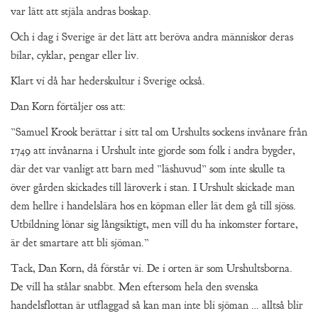
var lätt att stjäla andras boskap.
Och i dag i Sverige är det lätt att beröva andra människor deras
bilar, cyklar, pengar eller liv.
Klart vi då har hederskultur i Sverige också.
Dan Korn förtäljer oss att:
”Samuel Krook berättar i sitt tal om Urshults sockens invånare från
1749 att invånarna i Urshult inte gjorde som folk i andra bygder,
där det var vanligt att barn med ”läshuvud” som inte skulle ta
över gården skickades till läroverk i stan. I Urshult skickade man
dem hellre i handelslära hos en köpman eller lät dem gå till sjöss.
Utbildning lönar sig långsiktigt, men vill du ha inkomster fortare,
är det smartare att bli sjöman.”
Tack, Dan Korn, då förstår vi. De i orten är som Urshultsborna.
De vill ha stålar snabbt. Men eftersom hela den svenska
handelsflottan är utflaggad så kan man inte bli sjöman … alltså blir