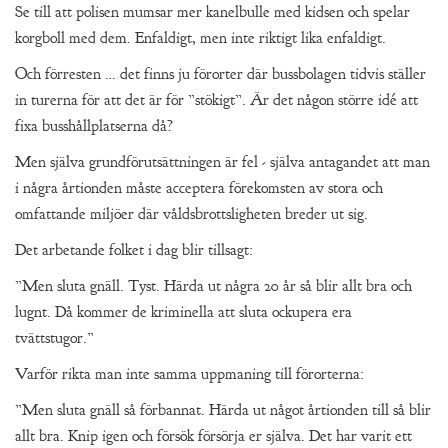
Se till att polisen mumsar mer kanelbulle med kidsen och spelar
korgboll med dem. Enfaldigt, men inte riktigt lika enfaldigt.
Och förresten … det finns ju förorter där bussbolagen tidvis ställer
in turerna för att det är för ”stökigt”. Är det någon större idé att
fixa busshållplatserna då?
Men själva grundförutsättningen är fel - själva antagandet att man
i några årtionden måste acceptera förekomsten av stora och
omfattande miljöer där våldsbrottsligheten breder ut sig.
Det arbetande folket i dag blir tillsagt:
”Men sluta gnäll. Tyst. Härda ut några 20 år så blir allt bra och
lugnt. Då kommer de kriminella att sluta ockupera era
tvättstugor.”
Varför rikta man inte samma uppmaning till förorterna:
”Men sluta gnäll så förbannat. Härda ut något årtionden till så blir
allt bra. Knip igen och försök försörja er själva. Det har varit ett