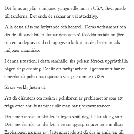
Det finns ungefär 2 miljoner gängmedlemmar i USA. Beväpnade
till tänderna. Det enda de saknar är väl attackflyg.
Alla dessa slåss om inflytande och kontroll. Deras verksamhet och
det de tillhandahåller skapar dessutom så förödda sociala miljöer
och en så depraverad och uppgiven kultur att det berör tiotals
miljoner människor.
I denna situation, i detta samhälle, ska polisen försöka upprätthålla
någon slags ordning. Det är ett farligt arbete. I genomsnitt har en
amerikansk polis dött i tjänsten var 54:e timme i USA.
Så ser verkligheten ut.
Att då diskutera om rasism i poliskåren är problemet är som att
fråga efter anti-histaminer när man har tjocktarmscancer.
Det amerikanska samhället är ingen smältdegel. Har aldrig varit.
Det amerikanska samhället är en sumpgasproducerande mulltoa.
Explosionen närmar sig. Jättesmart idé att då dra in anslagen till