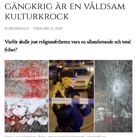
gängkrig är en våldsam
kulturkrock
BORIS BENULIC
FEBRUARI 21, 2018
Varför skulle just religionsfriheten vara en allomfattande och total
frihet?
Ännu en skjutning. Ännu ett ouppklarat brott i statistiken.