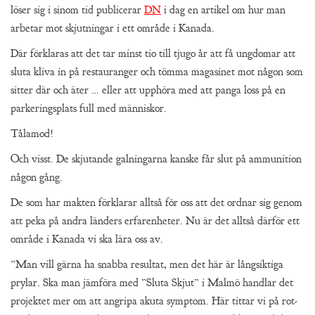
löser sig i sinom tid publicerar
DN
i dag en artikel om hur man
arbetar mot skjutningar i ett område i Kanada.
Där förklaras att det tar minst tio till tjugo år att få ungdomar att
sluta kliva in på restauranger och tömma magasinet mot någon som
sitter där och äter … eller att upphöra med att panga loss på en
parkeringsplats full med människor.
Tålamod!
Och visst. De skjutande galningarna kanske får slut på ammunition
någon gång.
De som har makten förklarar alltså för oss att det ordnar sig genom
att peka på andra länders erfarenheter. Nu är det alltså därför ett
område i Kanada vi ska lära oss av.
”Man vill gärna ha snabba resultat, men det här är långsiktiga
prylar. Ska man jämföra med ”Sluta Skjut” i Malmö handlar det
projektet mer om att angripa akuta symptom. Här tittar vi på rot-