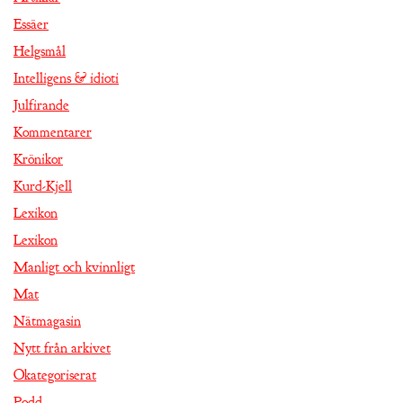
Essäer
Helgsmål
Intelligens & idioti
Julfirande
Kommentarer
Krönikor
Kurd-Kjell
Lexikon
Lexikon
Manligt och kvinnligt
Mat
Nätmagasin
Nytt från arkivet
Okategoriserat
Podd