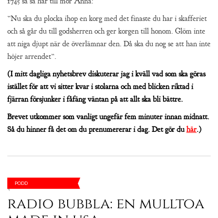
1745 sa så här till mor Anna:
”Nu ska du plocka ihop en korg med det finaste du har i skafferiet
och så går du till godsherren och ger korgen till honom. Glöm inte
att niga djupt när de överlämnar den. Då ska du nog se att han inte
höjer arrendet”.
(I mitt dagliga nyhetsbrev diskuterar jag i kväll vad som ska göras
istället för att vi sitter kvar i stolarna och med blicken riktad i
fjärran försjunker i fåfäng väntan på att allt ska bli bättre.
Brevet utkommer som vanligt ungefär fem minuter innan midnatt.
Så du hinner få det om du prenumererar i dag. Det gör du
här
.)
PODD
radio bubbla: en mulltoa