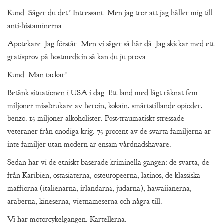
Kund: Säger du det? Intressant. Men jag tror att jag håller mig till
anti-histaminerna.
Apotekare: Jag förstår. Men vi säger så här då. Jag skickar med ett
gratisprov på hostmedicin så kan du ju prova.
Kund: Man tackar!
Betänk situationen i USA i dag. Ett land med lågt räknat fem
miljoner missbrukare av heroin, kokain, smärtstillande opioder,
benzo. 15 miljoner alkoholister. Post-traumatiskt stressade
veteraner från onödiga krig. 75 procent av de svarta familjerna är
inte familjer utan modern är ensam vårdnadshavare.
Sedan har vi de etniskt baserade kriminella gängen: de svarta, de
från Karibien, östasiaterna, östeuropeerna, latinos, de klassiska
maffiorna (italienarna, irländarna, judarna), hawaiianerna,
araberna, kineserna, vietnameserna och några till.
Vi har motorcykelgängen. Kartellerna.