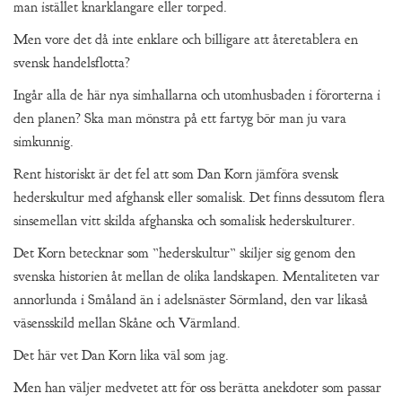
man istället knarklangare eller torped.
Men vore det då inte enklare och billigare att återetablera en
svensk handelsflotta?
Ingår alla de här nya simhallarna och utomhusbaden i förorterna i
den planen? Ska man mönstra på ett fartyg bör man ju vara
simkunnig.
Rent historiskt är det fel att som Dan Korn jämföra svensk
hederskultur med afghansk eller somalisk. Det finns dessutom flera
sinsemellan vitt skilda afghanska och somalisk hederskulturer.
Det Korn betecknar som ”hederskultur” skiljer sig genom den
svenska historien åt mellan de olika landskapen. Mentaliteten var
annorlunda i Småland än i adelsnäster Sörmland, den var likaså
väsensskild mellan Skåne och Värmland.
Det här vet Dan Korn lika väl som jag.
Men han väljer medvetet att för oss berätta anekdoter som passar