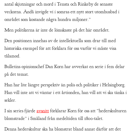
antal skjutningar och mord i Tensta och Rinkeby de senaste
veckorna. Ändå invigde vi i somras ett nytt stort utomhusbad i
området som kostande några hundra miljoner.”
Men politikerna är inte de lömskaste på det här området.
Den positionen innehas av de intellektuella som drar till med
historiska exempel för att förklara för oss varför vi måste visa
tålamod.
Bulletins opinionschef Dan Korn har avverkat en serie i fem delar
på det temat.
Han har lite längre perspektiv än polis och politiker i Helsingborg.
Han vill inte att vi väntar i ett årtionden, han vill att vi ska tänka i
sekler.
I sin series fjärde
avsnitt
förklarar Korn för oss att ”hederskulturen
blomstrade” i Småland från medeltiden till 1800-talet.
Denna hederskultur ska ha blomstrat bland annat därför att det