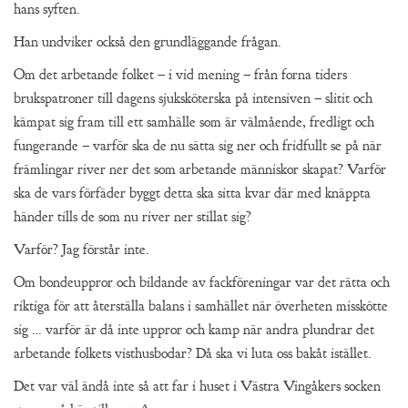
hans syften.
Han undviker också den grundläggande frågan.
Om det arbetande folket – i vid mening – från forna tiders
brukspatroner till dagens sjuksköterska på intensiven – slitit och
kämpat sig fram till ett samhälle som är välmående, fredligt och
fungerande – varför ska de nu sätta sig ner och fridfullt se på när
främlingar river ner det som arbetande människor skapat? Varför
ska de vars förfäder byggt detta ska sitta kvar där med knäppta
händer tills de som nu river ner stillat sig?
Varför? Jag förstår inte.
Om bondeuppror och bildande av fackföreningar var det rätta och
riktiga för att återställa balans i samhället när överheten misskötte
sig … varför är då inte uppror och kamp när andra plundrar det
arbetande folkets visthusbodar? Då ska vi luta oss bakåt istället.
Det var väl ändå inte så att far i huset i Västra Vingåkers socken