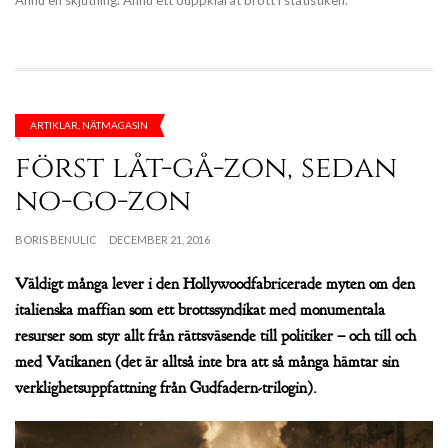
ARTIKLAR
,
NÄTMAGASIN
först låt-gå-zon, sedan
no-go-zon
BORIS BENULIC
DECEMBER 21, 2016
Väldigt många lever i den Hollywoodfabricerade myten om den
italienska maffian som ett brottssyndikat med monumentala
resurser som styr allt från rättsväsende till politiker – och till och
med Vatikanen (det är alltså inte bra att så många hämtar sin
verklighetsuppfattning från Gudfadern-trilogin).