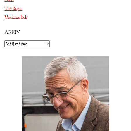
Tre Bojor
Veckans bok
Arkiv
Arkiv