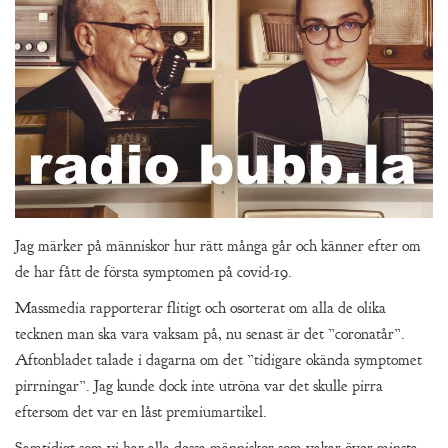
Jag märker på människor hur rätt många går och känner efter om
de har fått de första symptomen på covid-19.
Massmedia rapporterar flitigt och osorterat om alla de olika
tecknen man ska vara vaksam på, nu senast är det ”coronatår”.
Aftonbladet talade i dagarna om det ”tidigare okända symptomet
pirrningar”. Jag kunde dock inte utröna var det skulle pirra
eftersom det var en låst premiumartikel.
Samtidigt som vi har alla dessa människor som vakar över minsta