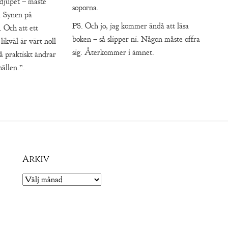
 djupet – måste
soporna.
. Synen på
PS. Och jo, jag kommer ändå att läsa
. Och att ett
boken – så slipper ni. Någon måste offra
likväl är värt noll
sig. Återkommer i ämnet.
så praktiskt ändrar
ällen.”.
Arkiv
Arkiv