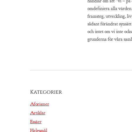
handlar om att ”vi – på
omdefiniera alla värden
framsteg, utveckling, liv
sådant förändrat synsätt 
och intet om vi inte ock
grunderna för våra samh
Kategorier
Aforismer
Artiklar
Essäer
Helgsmål