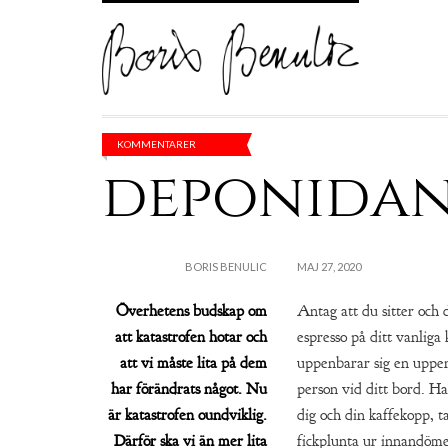
KOMMENTARER
deponidan
BORIS BENULIC
MAJ 27, 2020
Överhetens budskap om
Antag att du sitter och 
att katastrofen hotar och
espresso på ditt vanliga k
att vi måste lita på dem
uppenbarar sig en uppe
har förändrats något. Nu
person vid ditt bord. Han
är katastrofen oundviklig.
dig och din kaffekopp, t
Därför ska vi än mer lita
fickplunta ur innandöme