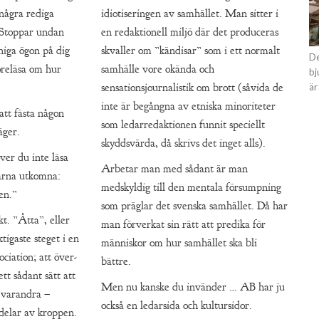
några rediga
idiotiseringen av samhället. Man sitter i
. Stoppar undan
en redaktionell miljö där det produceras
tniga ögon på dig
skvaller om ”kändisar” som i ett normalt
De
öreläsa om hur
samhälle vore okända och
bj
sensationsjournalistik om brott (såvida de
är
inte är begångna av etniska minoriteter
att fästa någon
som ledarredaktionen funnit speciellt
äger.
skyddsvärda, då skrivs det inget alls).
er du inte läsa
Arbetar man med sådant är man
arna utkomna:
medskyldig till den mentala försumpning
den.”
som präglar det svenska samhället. Då har
kt. ”Åtta”, eller
man förverkat sin rätt att predika för
tigaste steget i en
människor om hur samhället ska bli
ciation; att över-
bättre.
tt sådant sätt att
Men nu kanske du invänder … AB har ju
 varandra –
också en ledarsida och kultursidor.
 delar av kroppen.