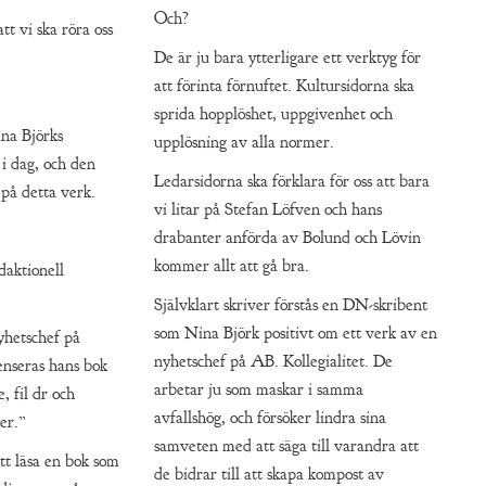
Och?
tt vi ska röra oss
De är ju bara ytterligare ett verktyg för
att förinta förnuftet. Kultursidorna ska
sprida hopplöshet, uppgivenhet och
ina Björks
upplösning av alla normer.
i dag, och den
Ledarsidorna ska förklara för oss att bara
 på detta verk.
vi litar på Stefan Löfven och hans
drabanter anförda av Bolund och Lövin
kommer allt att gå bra.
daktionell
Självklart skriver förstås en DN-skribent
som Nina Björk positivt om ett verk av en
yhetschef på
nyhetschef på AB. Kollegialitet. De
enseras hans bok
arbetar ju som maskar i samma
, fil dr och
avfallshög, och försöker lindra sina
er.”
samveten med att säga till varandra att
tt läsa en bok som
de bidrar till att skapa kompost av