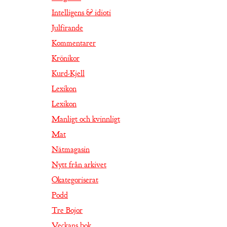
Intelligens & idioti
Julfirande
Kommentarer
Krönikor
Kurd-Kjell
Lexikon
Lexikon
Manligt och kvinnligt
Mat
Nätmagasin
Nytt från arkivet
Okategoriserat
Podd
Tre Bojor
Veckans bok