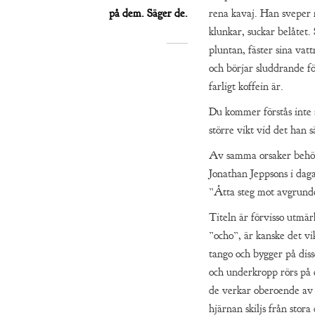
på dem. Säger de.
rena kavaj. Han sveper 
klunkar, suckar belåtet
pluntan, fäster sina vat
och börjar sluddrande f
farligt koffein är.
Du kommer förstås inte 
större vikt vid det han s
Av samma orsaker behöv
Jonathan Jeppsons i dag
”Åtta steg mot avgrun
Titeln är förvisso utmär
”ocho”, är kanske det vik
tango och bygger på disso
och underkropp rörs på e
de verkar oberoende av
hjärnan skiljs från stora