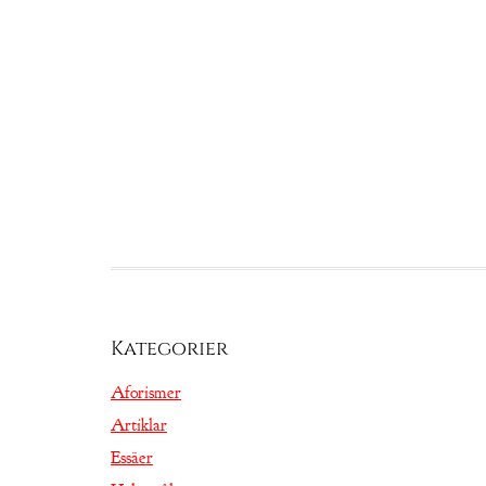
Kategorier
Aforismer
Artiklar
Essäer