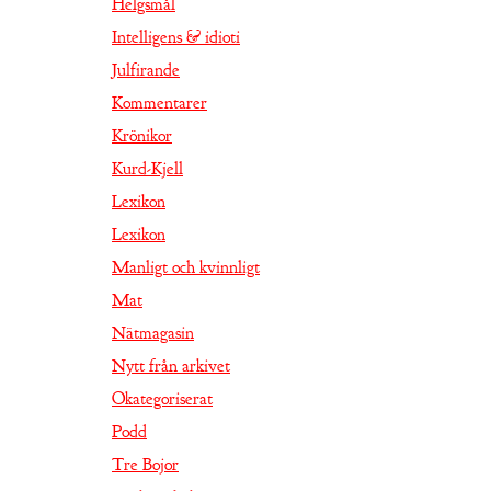
Helgsmål
Intelligens & idioti
Julfirande
Kommentarer
Krönikor
Kurd-Kjell
Lexikon
Lexikon
Manligt och kvinnligt
Mat
Nätmagasin
Nytt från arkivet
Okategoriserat
Podd
Tre Bojor