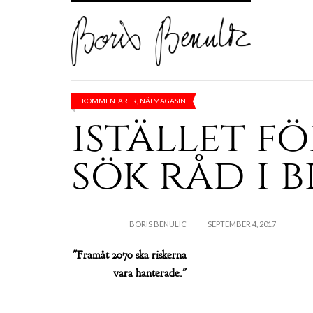
KOMMENTARER
,
NÄTMAGASIN
istället fö
sök råd i b
BORIS BENULIC
SEPTEMBER 4, 2017
"Framåt 2070 ska riskerna
vara hanterade."