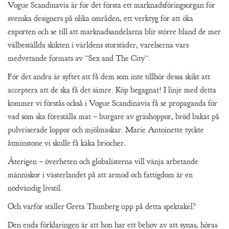
Vogue Scandinavia är för det första ett marknadsföringsorgan för
svenska designers på olika områden, ett verktyg för att öka
exporten och se till att marknadsandelarna blir större bland de mer
välbeställda skikten i världens storstäder, varelserna vars
medvetande formats av ”Sex and The City”.
För det andra är syftet att få dem som inte tillhör dessa skikt att
acceptera att de ska få det sämre. Köp begagnat! I linje med detta
kommer vi förstås också i Vogue Scandinavia få se propaganda för
vad som ska föreställa mat – burgare av gräshoppor, bröd bakat på
pulvriserade loppor och mjölmaskar. Marie Antoinette tyckte
åtminstone vi skulle få käka briocher.
Återigen – överheten och globalisterna vill vänja arbetande
människor i västerlandet på att armod och fattigdom är en
nödvändig livstil.
Och varför ställer Greta Thunberg upp på detta spektakel?
Den enda förklaringen är att hon har ett behov av att synas, höras