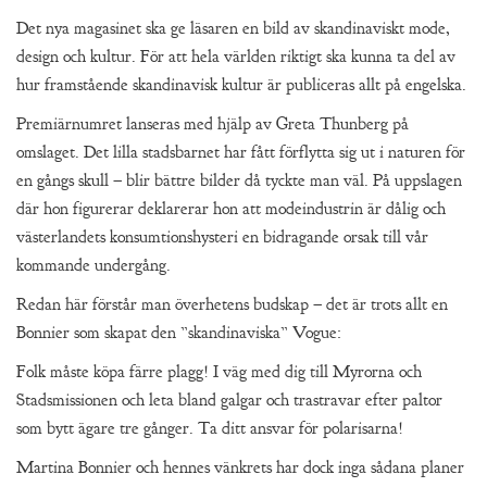
Det nya magasinet ska ge läsaren en bild av skandinaviskt mode,
design och kultur. För att hela världen riktigt ska kunna ta del av
hur framstående skandinavisk kultur är publiceras allt på engelska.
Premiärnumret lanseras med hjälp av Greta Thunberg på
omslaget. Det lilla stadsbarnet har fått förflytta sig ut i naturen för
en gångs skull – blir bättre bilder då tyckte man väl. På uppslagen
där hon figurerar deklarerar hon att modeindustrin är dålig och
västerlandets konsumtionshysteri en bidragande orsak till vår
kommande undergång.
Redan här förstår man överhetens budskap – det är trots allt en
Bonnier som skapat den ”skandinaviska” Vogue:
Folk måste köpa färre plagg! I väg med dig till Myrorna och
Stadsmissionen och leta bland galgar och trastravar efter paltor
som bytt ägare tre gånger. Ta ditt ansvar för polarisarna!
Martina Bonnier och hennes vänkrets har dock inga sådana planer