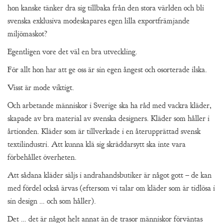
hon kanske tänker dra sig tillbaka från den stora världen och bli
svenska exklusiva modeskapares egen lilla exportfrämjande
miljömaskot?
Egentligen vore det väl en bra utveckling.
För allt hon har att ge oss är sin egen ångest och osorterade ilska.
Visst är mode viktigt.
Och arbetande människor i Sverige ska ha råd med vackra kläder,
skapade av bra material av svenska designers. Kläder som håller i
årtionden. Kläder som är tillverkade i en återupprättad svensk
textilindustri. Att kunna klä sig skräddarsytt ska inte vara
förbehållet överheten.
Att sådana kläder säljs i andrahandsbutiker är något gott – de kan
med fördel också ärvas (eftersom vi talar om kläder som är tidlösa i
sin design … och som håller).
Det … det är något helt annat än de trasor människor förväntas