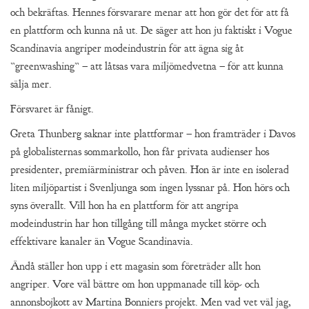
och bekräftas. Hennes försvarare menar att hon gör det för att få
en plattform och kunna nå ut. De säger att hon ju faktiskt i Vogue
Scandinavia angriper modeindustrin för att ägna sig åt
”greenwashing” – att låtsas vara miljömedvetna – för att kunna
sälja mer.
Försvaret är fånigt.
Greta Thunberg saknar inte plattformar – hon framträder i Davos
på globalisternas sommarkollo, hon får privata audienser hos
presidenter, premiärministrar och påven. Hon är inte en isolerad
liten miljöpartist i Svenljunga som ingen lyssnar på. Hon hörs och
syns överallt. Vill hon ha en plattform för att angripa
modeindustrin har hon tillgång till många mycket större och
effektivare kanaler än Vogue Scandinavia.
Ändå ställer hon upp i ett magasin som företräder allt hon
angriper. Vore väl bättre om hon uppmanade till köp- och
annonsbojkott av Martina Bonniers projekt. Men vad vet väl jag,