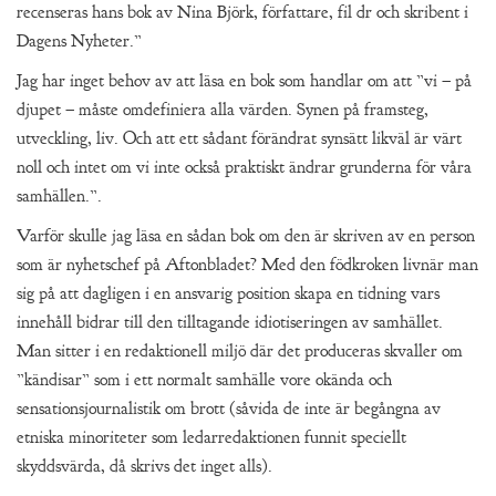
recenseras hans bok av Nina Björk, författare, fil dr och skribent i
Dagens Nyheter.”
Jag har inget behov av att läsa en bok som handlar om att ”vi – på
djupet – måste omdefiniera alla värden. Synen på framsteg,
utveckling, liv. Och att ett sådant förändrat synsätt likväl är värt
noll och intet om vi inte också praktiskt ändrar grunderna för våra
samhällen.”.
Varför skulle jag läsa en sådan bok om den är skriven av en person
som är nyhetschef på Aftonbladet? Med den födkroken livnär man
sig på att dagligen i en ansvarig position skapa en tidning vars
innehåll bidrar till den tilltagande idiotiseringen av samhället.
Man sitter i en redaktionell miljö där det produceras skvaller om
”kändisar” som i ett normalt samhälle vore okända och
sensationsjournalistik om brott (såvida de inte är begångna av
etniska minoriteter som ledarredaktionen funnit speciellt
skyddsvärda, då skrivs det inget alls).