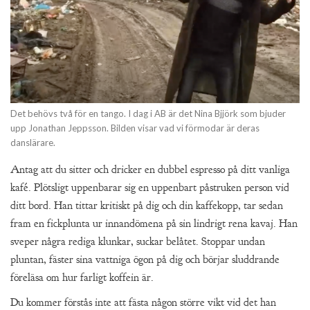
Det behövs två för en tango. I dag i AB är det Nina Bjjörk som bjuder
upp Jonathan Jeppsson. Bilden visar vad vi förmodar är deras
danslärare.
Antag att du sitter och dricker en dubbel espresso på ditt vanliga
kafé. Plötsligt uppenbarar sig en uppenbart påstruken person vid
ditt bord. Han tittar kritiskt på dig och din kaffekopp, tar sedan
fram en fickplunta ur innandömena på sin lindrigt rena kavaj. Han
sveper några rediga klunkar, suckar belåtet. Stoppar undan
pluntan, fäster sina vattniga ögon på dig och börjar sluddrande
föreläsa om hur farligt koffein är.
Du kommer förstås inte att fästa någon större vikt vid det han