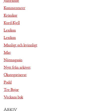
Julfirande
Kommentarer
Krönikor
Kurd-Kjell
Lexikon
Lexikon
Manligt och kvinnligt
Mat
Nätmagasin
Nytt från arkivet
Okategoriserat
Podd
Tre Bojor
Veckans bok
Arkiv