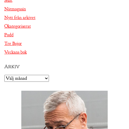
Mat
Nätmagasin
Nytt från arkivet
Okategoriserat
Podd
Tre Bojor
Veckans bok
Arkiv
Arkiv