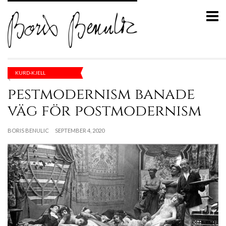
KURD-KJELL
pestmodernism banade
väg för postmodernism
BORIS BENULIC
SEPTEMBER 4, 2020