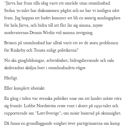
”Järva har fram tills idag varit ett område utan utomhusbad.
Sedan 70-talet har diskussionen pågått och nu har vi äntligen nått
fram. Jag hoppas att badet kommer att bli en somrig samlingsplats
för hela Järva, och bidra till att fler lär sig simma, myste
moderaternas Dennis Wedin vid samma invigning.
Bristen på utomhusbad har alltså varit ett av de stora problemen
för Rinkeby och Tensta enligt politikerna?
Nu ska gängbildningar, arbetslöshet, bidragsberoende och usla
skolresultat sköljas bort i utomhusbadets vågor.
Härligt.
Eller komplett idiotiskt.
En gång i tiden var svenska politiker ense om att landet måste röra
sig framåt. Lubbe Nordström reste runt i slutet på 1930-talet och
rapporterade om ”Lort-Sverige”, om misär baserad på okunnighet.
Då fanns en grundläggande enighet över partigränserna om kamp