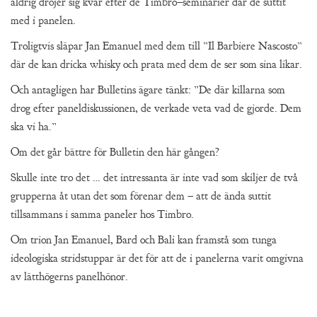
aldrig dröjer sig kvar efter de Timbro–seminarier där de suttit
med i panelen.
Troligtvis släpar Jan Emanuel med dem till ”Il Barbiere Nascosto”
där de kan dricka whisky och prata med dem de ser som sina likar.
Och antagligen har Bulletins ägare tänkt: ”De där killarna som
drog efter paneldiskussionen, de verkade veta vad de gjorde. Dem
ska vi ha.”
Om det går bättre för Bulletin den här gången?
Skulle inte tro det … det intressanta är inte vad som skiljer de två
grupperna åt utan det som förenar dem – att de ända suttit
tillsammans i samma paneler hos Timbro.
Om trion Jan Emanuel, Bard och Bali kan framstå som tunga
ideologiska stridstuppar är det för att de i panelerna varit omgivna
av lätthögerns panelhönor.