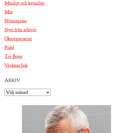
Manligt och kvinnligt
Mat
Nätmagasin
Nytt från arkivet
Okategoriserat
Podd
Tre Bojor
Veckans bok
Arkiv
Arkiv