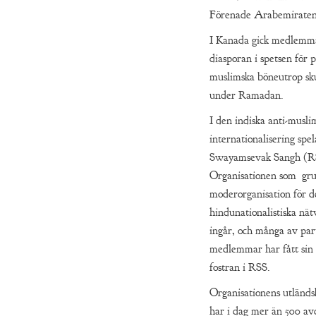
Förenade Arabemiraten
I Kanada gick medlemma
diasporan i spetsen för 
muslimska böneutrop sku
under Ramadan.
I den indiska anti-musl
internationalisering spe
Swayamsevak Sangh (RSS
Organisationen som gru
moderorganisation för d
hindunationalistiska nä
ingår, och många av par
medlemmar har fått sin
fostran i RSS.
Organisationens utländ
har i dag mer än 500 av