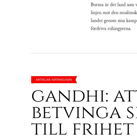
Burma är det land som v
linjen mot den muslimsk
landet genom sina kampa
fördriva rohingyerna.
ARTIKLAR
,
NÄTMAGASIN
gandhi: at
betvinga s
till frihet