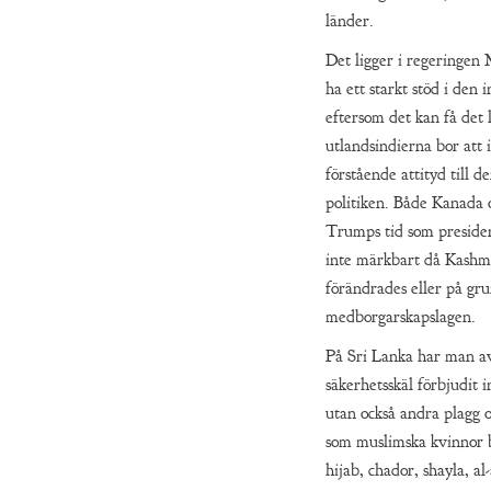
länder.
Det ligger i regeringen 
ha ett starkt stöd i den 
eftersom det kan få det 
utlandsindierna bor att 
förstående attityd till d
politiken. Både Kanada
Trumps tid som preside
inte märkbart då Kashmi
förändrades eller på gr
medborgarskapslagen.
På Sri Lanka har man av
säkerhetsskäl förbjudit 
utan också andra plagg
som muslimska kvinnor 
hijab, chador, shayla, al