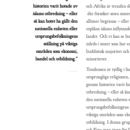
historien varit hotade av
och Afrika är trenden d
islams utbredning – eller
där försöker stora state
så kan hotet ha gällt den
alltmer begränsa – eller
nationella enheten eller
utplåna islams inflytand
ursprungsbefolkningens
landet. Och vi kan se hu
ställning på viktiga
inleds i stater som har e
områden som ekonomi,
buddistisk majoritet oc
handel och utbildning."
minoriteter.
Tendensen är tydlig i l
ursprungliga religionen,
genom historien varit ho
utbredning – eller så kan
den nationella enheten e
ursprungsbefolkningens 
viktiga områden som ek
utbildning. I denna grup
och Kina men även Sri 