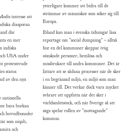
ytterligare kommer att bidra till de
strömmar av människor som söker sig till
Modis intresse att
Europa.
indiska diasporan
land där
Ibland kan man i svenska tidningar läsa
inta en mer
reportage om "social dumpning" – alltså
en indiska
hur en del kommuner skeppar iväg
 och USA under
oönskade personer; hemlösa och
nt protesterade
missbrukare till andra kommuner. Det är
rs status
lättare att se sådana processer när de sker
und av den nya
i en begränsad miljö, en miljö som man
känner till. Det verkar dock vara mycket
svårare att uppfatta när det sker i
 nationella
världsmåttstock, och när Sverige så att
inte bara burkan
säga spelar rollen av "mottagande"
 och huvudbonader
kommun.
bär som niqab,
-amira och