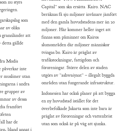
 som nu styrs
Capital” som ska ersätta Kairo. NAC
egeringen.
beräknas få sju miljoner invånare jämfört
arskapslag som
med den gamla huvudstadens mer än 20
ar av olika
miljoner. Här kommer heller inget att
as grannländer att
finnas som påminner om Kairos
 detta gällde
slumområden där miljoner människor
tvingas bo. Kairo är präglat av
trafikstockningar, fattigdom och
dra Modis
föroreningar. Större delen av staden
je påverkar inte
utgörs av ”ashwaiyaat” – illegalt byggda
er muslimer utan
områden utan fungerande infrastruktur.
tningarna i andra
rre grupper av
Indonesien har också planer på att bygga
emmar av dessa
en ny huvudstad istället för det
dia framfört
överbefolkade Jakarta som inte bara är
ofeten
präglat av föroreningar och vattenbrist
all har de
utan som också är på väg att sjunka.
ten, bland annat i