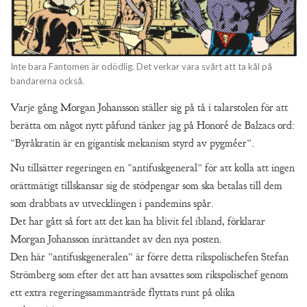
Inte bara Fantomen är odödlig. Det verkar vara svårt att ta kål på
bandarerna också.
Varje gång Morgan Johansson ställer sig på tå i talarstolen för att
berätta om något nytt påfund tänker jag på Honoré de Balzacs ord:
”Byråkratin är en gigantisk mekanism styrd av pygméer”.
Nu tillsätter regeringen en ”antifuskgeneral” för att kolla att ingen
orättmätigt tillskansar sig de stödpengar som ska betalas till dem
som drabbats av utvecklingen i pandemins spår.
Det har gått så fort att det kan ha blivit fel ibland, förklarar
Morgan Johansson inrättandet av den nya posten.
Den här ”antifuskgeneralen” är förre detta rikspolischefen Stefan
Strömberg som efter det att han avsattes som rikspolischef genom
ett extra regeringssammanträde flyttats runt på olika