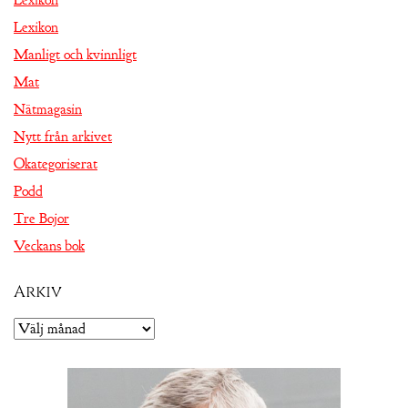
Lexikon
Manligt och kvinnligt
Mat
Nätmagasin
Nytt från arkivet
Okategoriserat
Podd
Tre Bojor
Veckans bok
Arkiv
Arkiv