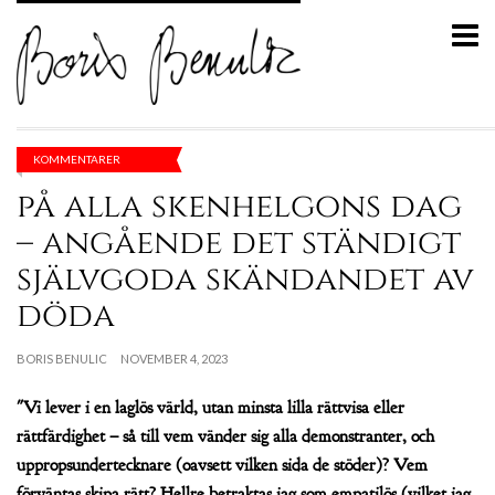
KOMMENTARER
på alla skenhelgons dag
– angående det ständigt
självgoda skändandet av
döda
BORIS BENULIC
NOVEMBER 4, 2023
"Vi lever i en laglös värld, utan minsta lilla rättvisa eller
rättfärdighet – så till vem vänder sig alla demonstranter, och
uppropsundertecknare (oavsett vilken sida de stöder)? Vem
förväntas skipa rätt? Hellre betraktas jag som empatilös (vilket jag