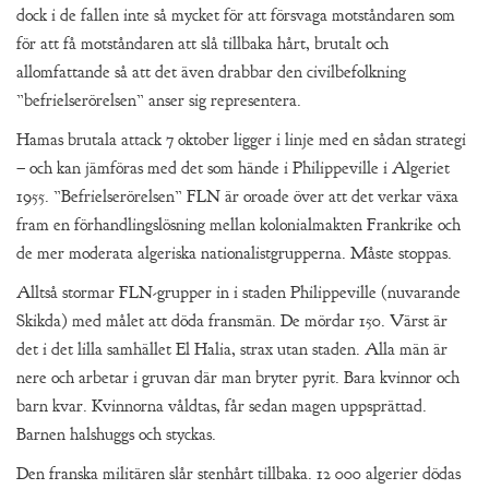
dock i de fallen inte så mycket för att försvaga motståndaren som
för att få motståndaren att slå tillbaka hårt, brutalt och
allomfattande så att det även drabbar den civilbefolkning
”befrielserörelsen” anser sig representera.
Hamas brutala attack 7 oktober ligger i linje med en sådan strategi
– och kan jämföras med det som hände i Philippeville i Algeriet
1955. ”Befrielserörelsen” FLN är oroade över att det verkar växa
fram en förhandlingslösning mellan kolonialmakten Frankrike och
de mer moderata algeriska nationalistgrupperna. Måste stoppas.
Alltså stormar FLN-grupper in i staden Philippeville (nuvarande
Skikda) med målet att döda fransmän. De mördar 150. Värst är
det i det lilla samhället El Halia, strax utan staden. Alla män är
nere och arbetar i gruvan där man bryter pyrit. Bara kvinnor och
barn kvar. Kvinnorna våldtas, får sedan magen uppsprättad.
Barnen halshuggs och styckas.
Den franska militären slår stenhårt tillbaka. 12 000 algerier dödas