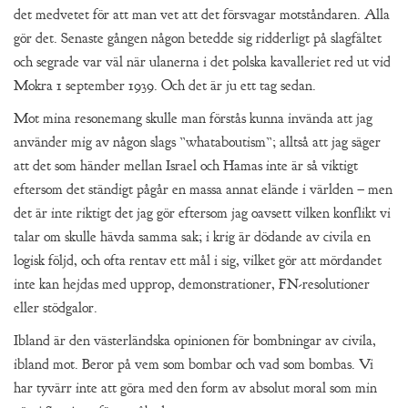
det medvetet för att man vet att det försvagar motståndaren. Alla
gör det. Senaste gången någon betedde sig ridderligt på slagfältet
och segrade var väl när ulanerna i det polska kavalleriet red ut vid
Mokra 1 september 1939. Och det är ju ett tag sedan.
Mot mina resonemang skulle man förstås kunna invända att jag
använder mig av någon slags ”whataboutism”; alltså att jag säger
att det som händer mellan Israel och Hamas inte är så viktigt
eftersom det ständigt pågår en massa annat elände i världen – men
det är inte riktigt det jag gör eftersom jag oavsett vilken konflikt vi
talar om skulle hävda samma sak; i krig är dödande av civila en
logisk följd, och ofta rentav ett mål i sig, vilket gör att mördandet
inte kan hejdas med upprop, demonstrationer, FN-resolutioner
eller stödgalor.
Ibland är den västerländska opinionen för bombningar av civila,
ibland mot. Beror på vem som bombar och vad som bombas. Vi
har tyvärr inte att göra med den form av absolut moral som min