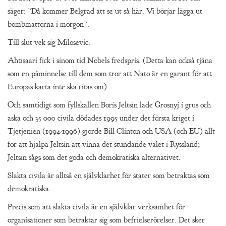
säger: ”Då kommer Belgrad att se ut så här. Vi börjar lägga ut
bombmattorna i morgon”.
Till slut vek sig Milosevic.
Ahtisaari fick i sinom tid Nobels fredspris. (Detta kan också tjäna
som en påminnelse till dem som tror att Nato är en garant för att
Europas karta inte ska ritas om).
Och samtidigt som fyllskallen Boris Jeltsin lade Grosnyj i grus och
aska och 35 000 civila dödades 1995 under det första kriget i
Tjetjenien (1994-1996) gjorde Bill Clinton och USA (och EU) allt
för att hjälpa Jeltsin att vinna det stundande valet i Ryssland;
Jeltsin sågs som det goda och demokratiska alternativet.
Slakta civila är alltså en självklarhet för stater som betraktas som
demokratiska.
Precis som att slakta civila är en självklar verksamhet för
organisationer som betraktar sig som befrielserörelser. Det sker