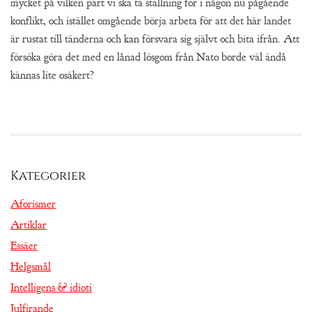
mycket på vilken part vi ska ta ställning för i någon nu pågående
konflikt, och istället omgående börja arbeta för att det här landet
är rustat till tänderna och kan försvara sig självt och bita ifrån. Att
försöka göra det med en lånad lösgom från Nato borde väl ändå
kännas lite osäkert?
Kategorier
Aforismer
Artiklar
Essäer
Helgsmål
Intelligens & idioti
Julfirande