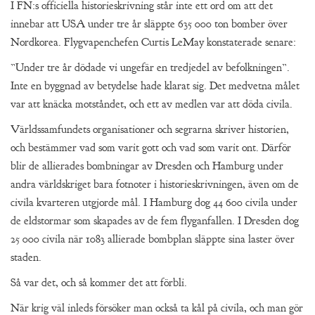
I FN:s officiella historieskrivning står inte ett ord om att det
innebar att USA under tre år släppte 635 000 ton bomber över
Nordkorea. Flygvapenchefen Curtis LeMay konstaterade senare:
”Under tre år dödade vi ungefär en tredjedel av befolkningen”.
Inte en byggnad av betydelse hade klarat sig. Det medvetna målet
var att knäcka motståndet, och ett av medlen var att döda civila.
Världssamfundets organisationer och segrarna skriver historien,
och bestämmer vad som varit gott och vad som varit ont. Därför
blir de allierades bombningar av Dresden och Hamburg under
andra världskriget bara fotnoter i historieskrivningen, även om de
civila kvarteren utgjorde mål. I Hamburg dog 44 600 civila under
de eldstormar som skapades av de fem flyganfallen. I Dresden dog
25 000 civila när 1083 allierade bombplan släppte sina laster över
staden.
Så var det, och så kommer det att förbli.
När krig väl inleds försöker man också ta kål på civila, och man gör