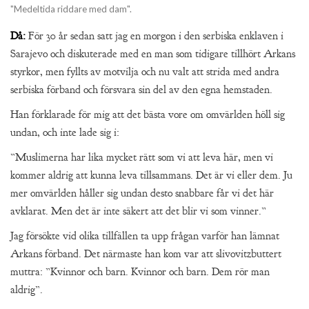
"Medeltida riddare med dam".
Då:
För 30 år sedan satt jag en morgon i den serbiska enklaven i
Sarajevo och diskuterade med en man som tidigare tillhört Arkans
styrkor, men fyllts av motvilja och nu valt att strida med andra
serbiska förband och försvara sin del av den egna hemstaden.
Han förklarade för mig att det bästa vore om omvärlden höll sig
undan, och inte lade sig i:
”Muslimerna har lika mycket rätt som vi att leva här, men vi
kommer aldrig att kunna leva tillsammans. Det är vi eller dem. Ju
mer omvärlden håller sig undan desto snabbare får vi det här
avklarat. Men det är inte säkert att det blir vi som vinner.”
Jag försökte vid olika tillfällen ta upp frågan varför han lämnat
Arkans förband. Det närmaste han kom var att slivovitzbuttert
muttra: ”Kvinnor och barn. Kvinnor och barn. Dem rör man
aldrig”.