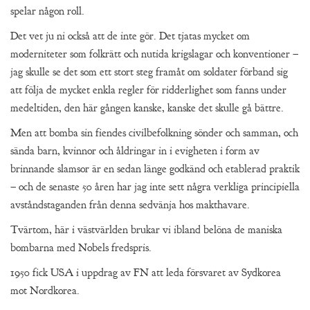
spelar någon roll.
Det vet ju ni också att de inte gör. Det tjatas mycket om
moderniteter som folkrätt och nutida krigslagar och konventioner –
jag skulle se det som ett stort steg framåt om soldater förband sig
att följa de mycket enkla regler för ridderlighet som fanns under
medeltiden, den här gången kanske, kanske det skulle gå bättre.
Men att bomba sin fiendes civilbefolkning sönder och samman, och
sända barn, kvinnor och åldringar in i evigheten i form av
brinnande slamsor är en sedan länge godkänd och etablerad praktik
– och de senaste 50 åren har jag inte sett några verkliga principiella
avståndstaganden från denna sedvänja hos makthavare.
Tvärtom, här i västvärlden brukar vi ibland belöna de maniska
bombarna med Nobels fredspris.
1950 fick USA i uppdrag av FN att leda försvaret av Sydkorea
mot Nordkorea.