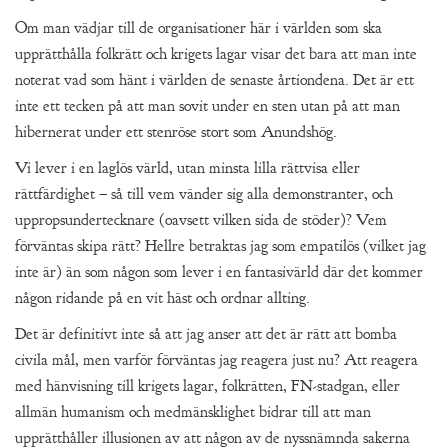
Om man vädjar till de organisationer här i världen som ska
upprätthålla folkrätt och krigets lagar visar det bara att man inte
noterat vad som hänt i världen de senaste årtiondena. Det är ett
inte ett tecken på att man sovit under en sten utan på att man
hibernerat under ett stenröse stort som Anundshög.
Vi lever i en laglös värld, utan minsta lilla rättvisa eller
rättfärdighet – så till vem vänder sig alla demonstranter, och
uppropsundertecknare (oavsett vilken sida de stöder)? Vem
förväntas skipa rätt? Hellre betraktas jag som empatilös (vilket jag
inte är) än som någon som lever i en fantasivärld där det kommer
någon ridande på en vit häst och ordnar allting.
Det är definitivt inte så att jag anser att det är rätt att bomba
civila mål, men varför förväntas jag reagera just nu? Att reagera
med hänvisning till krigets lagar, folkrätten, FN-stadgan, eller
allmän humanism och medmänsklighet bidrar till att man
upprätthåller illusionen av att någon av de nyssnämnda sakerna