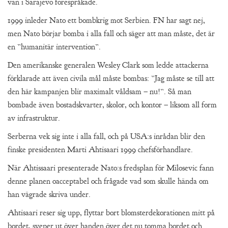
vän i Sarajevo förespråkade.
1999 inleder Nato ett bombkrig mot Serbien. FN har sagt nej,
men Nato börjar bomba i alla fall och säger att man måste, det är
en ”humanitär intervention”.
Den amerikanske generalen Wesley Clark som ledde attackerna
förklarade att även civila mål måste bombas: ”Jag måste se till att
den här kampanjen blir maximalt våldsam – nu!”. Så man
bombade även bostadskvarter, skolor, och kontor – liksom all form
av infrastruktur.
Serberna vek sig inte i alla fall, och på USA:s inrådan blir den
finske presidenten Marti Ahtisaari 1999 chefsförhandlare.
När Ahtissaari presenterade Nato:s fredsplan för Milosevic fann
denne planen oacceptabel och frågade vad som skulle hända om
han vägrade skriva under.
Ahtisaari reser sig upp, flyttar bort blomsterdekorationen mitt på
bordet, sveper ut över handen över det nu tomma bordet och