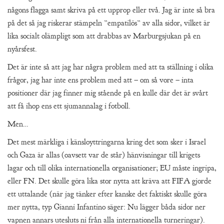
någons flagga samt skriva på ett upprop eller två. Jag är inte så bra
på det så jag riskerar stämpeln ”empatilös” av alla sidor, vilket är
lika socialt olämpligt som att drabbas av Marburgsjukan på en
nyårsfest.
Det är inte så att jag har några problem med att ta ställning i olika
frågor, jag har inte ens problem med att – om så vore – inta
positioner där jag finner mig stående på en kulle där det är svårt
att få ihop ens ett sjumannalag i fotboll.
Men…
Det mest märkliga i känsloyttringarna kring det som sker i Israel
och Gaza är allas (oavsett var de står) hänvisningar till krigets
lagar och till olika internationella organisationer; EU måste ingripa,
eller FN. Det skulle göra lika stor nytta att kräva att FIFA gjorde
ett uttalande (när jag tänker efter kanske det faktiskt skulle göra
mer nytta, typ Gianni Infantino säger: Nu lägger båda sidor ner
vapnen annars utesluts ni från alla internationella turneringar).