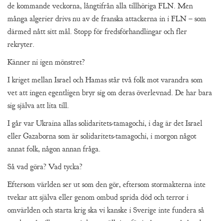
de kommande veckorna, långtifrån alla tillhöriga FLN. Men
många algerier drivs nu av de franska attackerna in i FLN – som
därmed nått sitt mål. Stopp för fredsförhandlingar och fler
rekryter.
Känner ni igen mönstret?
I kriget mellan Israel och Hamas står två folk mot varandra som
vet att ingen egentligen bryr sig om deras överlevnad. De har bara
sig själva att lita till.
I går var Ukraina allas solidaritets-tamagochi, i dag är det Israel
eller Gazaborna som är solidaritets-tamagochi, i morgon något
annat folk, någon annan fråga.
Så vad göra? Vad tycka?
Eftersom världen ser ut som den gör, eftersom stormakterna inte
tvekar att själva eller genom ombud sprida död och terror i
omvärlden och starta krig ska vi kanske i Sverige inte fundera så