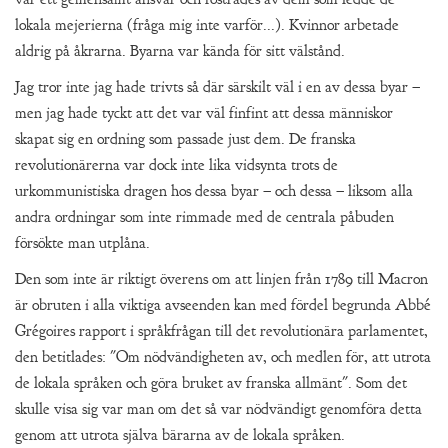
lokala mejerierna (fråga mig inte varför...). Kvinnor arbetade
aldrig på åkrarna. Byarna var kända för sitt välstånd.
Jag tror inte jag hade trivts så där särskilt väl i en av dessa byar –
men jag hade tyckt att det var väl finfint att dessa människor
skapat sig en ordning som passade just dem. De franska
revolutionärerna var dock inte lika vidsynta trots de
urkommunistiska dragen hos dessa byar – och dessa – liksom alla
andra ordningar som inte rimmade med de centrala påbuden
försökte man utplåna.
Den som inte är riktigt överens om att linjen från 1789 till Macron
är obruten i alla viktiga avseenden kan med fördel begrunda Abbé
Grégoires rapport i språkfrågan till det revolutionära parlamentet,
den betitlades: "Om nödvändigheten av, och medlen för, att utrota
de lokala språken och göra bruket av franska allmänt". Som det
skulle visa sig var man om det så var nödvändigt genomföra detta
genom att utrota själva bärarna av de lokala språken.