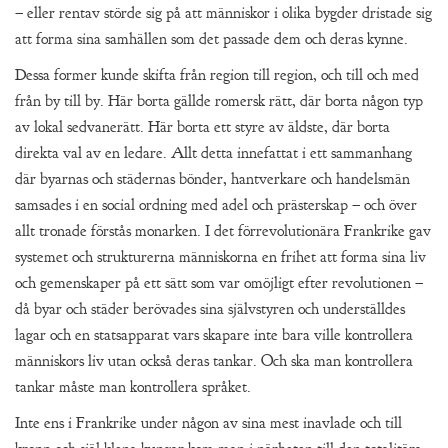
– eller rentav störde sig på att människor i olika bygder dristade sig
att forma sina samhällen som det passade dem och deras kynne.
Dessa former kunde skifta från region till region, och till och med
från by till by. Här borta gällde romersk rätt, där borta någon typ
av lokal sedvanerätt. Här borta ett styre av äldste, där borta
direkta val av en ledare. Allt detta innefattat i ett sammanhang
där byarnas och städernas bönder, hantverkare och handelsmän
samsades i en social ordning med adel och prästerskap – och över
allt tronade förstås monarken. I det förrevolutionära Frankrike gav
systemet och strukturerna människorna en frihet att forma sina liv
och gemenskaper på ett sätt som var omöjligt efter revolutionen –
då byar och städer berövades sina självstyren och underställdes
lagar och en statsapparat vars skapare inte bara ville kontrollera
människors liv utan också deras tankar. Och ska man kontrollera
tankar måste man kontrollera språket.
Inte ens i Frankrike under någon av sina mest inavlade och till