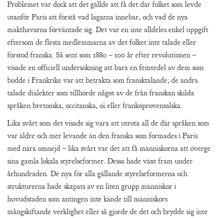
Problemet var dock att det gällde att få det där folket som levde
utanför Paris att förstå vad lagarna innebar, och vad de nya
makthavarna förväntade sig. Det var en inte alldeles enkel uppgift
eftersom de flesta medlemmarna av det folket inte talade eller
förstod franska. Så sent som 1880 – 100 år efter revolutionen –
visade en officiell undersökning att bara en femtedel av dem som
bodde i Frankrike var att betrakta som fransktalande; de andra
talade dialekter som tillhörde något av de från franskan skilda
språken bretonska, occitanska, oï eller frankoprovensalska.
Lika svårt som det visade sig vara att utrota all de där språken som
var äldre och mer levande än den franska som formades i Paris
med nära omnejd – lika svårt var det att få människorna att överge
sina gamla lokala styrelseformer. Dessa hade växt fram under
århundraden. De nya för alla gällande styrelseformerna och
strukturerna hade skapats av en liten grupp människor i
huvudstaden som antingen inte kände till människors
mångskiftande verklighet eller så gjorde de det och brydde sig inte