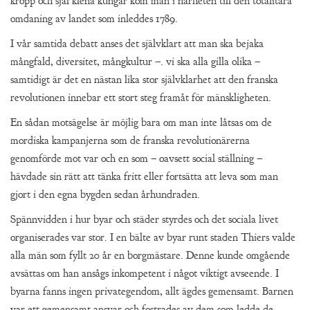
kropp och själ klena kungar kom man i närheten till den totalitära
omdaning av landet som inleddes 1789.
I vår samtida debatt anses det självklart att man ska bejaka
mångfald, diversitet, mångkultur –. vi ska alla gilla olika –
samtidigt är det en nästan lika stor självklarhet att den franska
revolutionen innebar ett stort steg framåt för mänskligheten.
En sådan motsägelse är möjlig bara om man inte låtsas om de
mordiska kampanjerna som de franska revolutionärerna
genomförde mot var och en som – oavsett social ställning –
hävdade sin rätt att tänka fritt eller fortsätta att leva som man
gjort i den egna bygden sedan århundraden.
Spännvidden i hur byar och städer styrdes och det sociala livet
organiserades var stor. I en bälte av byar runt staden Thiers valde
alla män som fyllt 20 år en borgmästare. Denne kunde omgående
avsättas om han ansågs inkompetent i något viktigt avseende. I
byarna fanns ingen privategendom, allt ägdes gemensamt. Barnen
var ett gemensamt ansvar och fostrades av dem som ledde de