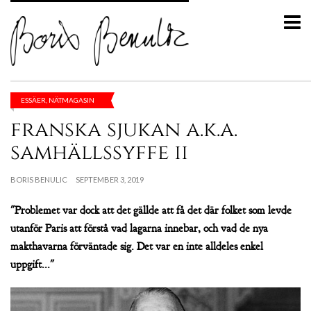
ESSÄER
,
NÄTMAGASIN
franska sjukan a.k.a.
samhällssyffe ii
BORIS BENULIC
SEPTEMBER 3, 2019
"Problemet var dock att det gällde att få det där folket som levde
utanför Paris att förstå vad lagarna innebar, och vad de nya
makthavarna förväntade sig. Det var en inte alldeles enkel
uppgift..."