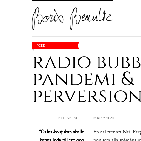
PODD
radio bubb
pandemi &
perversio
BORIS BENULIC
MAJ 12, 2020
"Galna-ko-sjukan skulle
En del tror att Neil Fer
kunna leda till 150.000
post som alla spåmäns s