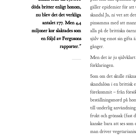
döda britter enligt honom,
gäller epidemier för at
nu blev det det verkliga
skandal Ja, ni vet att de
antalet 177. Men 4,4
pinsamma med att manne
miljoner kor slaktades som
alla på de brittiska öarn
en följd av Fergusons
själv tog emot sin gifta 
rapporter."
gånger.
Men det är ju självklart
förklaringen.
Som om det skulle räknas
skandalösa i en brittisk 
förekommit – från försök
beställningsmord på hom
till underlig användning
frukt och grönsak (fast 
kanske bara att ses som e
man driver vegetarianism