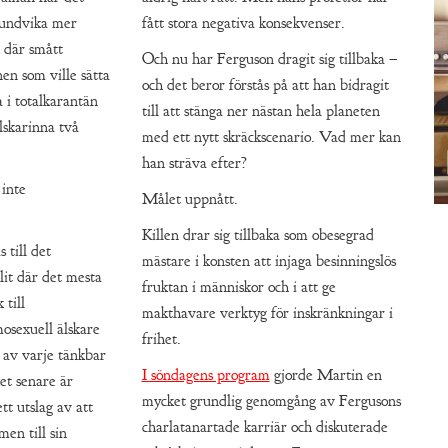
t undvika mer
fått stora negativa konsekvenser.
t där smått
Och nu har Ferguson dragit sig tillbaka –
n som ville sätta
och det beror förstås på att han bidragit
a i totalkarantän
till att stänga ner nästan hela planeten
älskarinna två
med ett nytt skräckscenario. Vad mer kan
han sträva efter?
 inte
Målet uppnått.
Killen drar sig tillbaka som obesegrad
 till det
mästare i konsten att injaga besinningslös
elit där det mesta
fruktan i människor och i att ge
 till
makthavare verktyg för inskränkningar i
osexuell älskare
frihet.
 av varje tänkbar
I söndagens program
gjorde Martin en
det senare är
mycket grundlig genomgång av Fergusons
tt utslag av att
charlatanartade karriär och diskuterade
en till sin