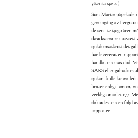
yttersta spets.)
Som Martin påpekade i 
genomgång av Fergusons
de senaste tjugo åren m
skräckscenarier oavsett v
sjukdomsutbrott det gäl
har levererat en rapport
handlat om massdöd. Var
SARS eller galna-ko-sju
sjukan skulle kunna leda
britter enligt honom, nu
verkliga antalet 177. Me
slaktades som en följd a
rapporter.