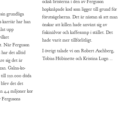
också bristerna i den av Ferguson
hopknåpade kod som ligger till grund för
sin grundliga
förutsägelserna. Det är nästan så att man
 karriär har han
önskar att killen hade använt sig av
ålat upp
fiskinälvor och kaffesump i stället. Det
ilket
hade varit mer tillförlitligt.
lt. När Ferguson
I övrigt talade vi om Robert Aschberg,
 har det alltid
Tobias Hübinette och Kristina Lugn …
e sig det är
kan. Galna-ko-
 till 150.000 döda
 blev det det
n 4,4 miljoner kor
v Fergusons