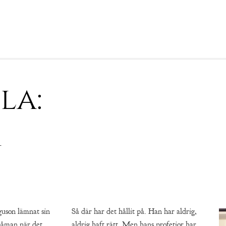
la:
n
guson lämnat sin
Så där har det hållit på. Han har aldrig,
påman när det
aldrig haft rätt. Men hans profetior har