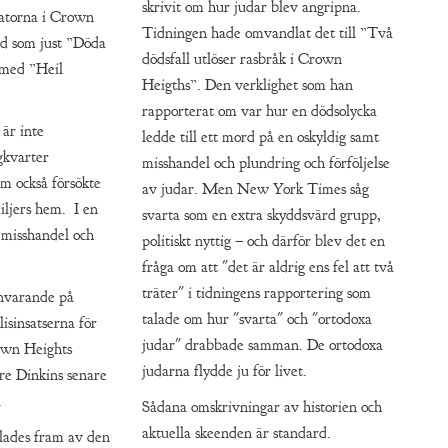
skrivit om hur judar blev angripna.
atorna i Crown
Tidningen hade omvandlat det till ”Två
rd som just ”Döda
dödsfall utlöser rasbråk i Crown
 med ”Heil
Heigths”. Den verklighet som han
rapporterat om var hur en dödsolycka
är inte
ledde till ett mord på en oskyldig samt
gkvarter
misshandel och plundring och förföljelse
om också försökte
av judar. Men New York Times såg
miljers hem. I en
svarta som en extra skyddsvärd grupp,
 misshandel och
politiskt nyttig – och därför blev det en
fråga om att "det är aldrig ens fel att två
träter" i tidningens rapportering som
ånvarande på
talade om hur "svarta" och "ortodoxa
lisinsatserna för
judar" drabbade samman. De ortodoxa
own Heights
judarna flydde ju för livet.
are Dinkins senare
.
Sådana omskrivningar av historien och
aktuella skeenden är standard.
lades fram av den