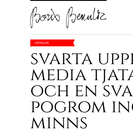
ARTIKLAR
svarta upp
media tjat
och en sv
pogrom i
minns