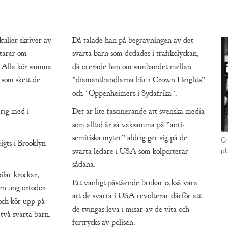
ulier skriver av
Då talade han på begravningen av det
tarer om
svarta barn som dödades i trafikolyckan,
 Alla kör samma
då orerade han om sambandet mellan
 som skett de
”diamanthandlarna här i Crown Heights”
och ”Oppenheimers i Sydafrika”.
rig med i
Det är lite fascinerande att svenska media
som alltid är så vaksamma på ”anti-
semitiska myter” aldrig ger sig på de
Cr
gts i Brooklyn
svarta ledare i USA som kolporterar
pl
sådana.
ilar krockar,
Ett vanligt påstående brukar också vara
 en ung ortodox
att de svarta i USA revolterar därför att
och kör upp på
de tvingas leva i misär av de vita och
 två svarta barn.
förtrycks av polisen.