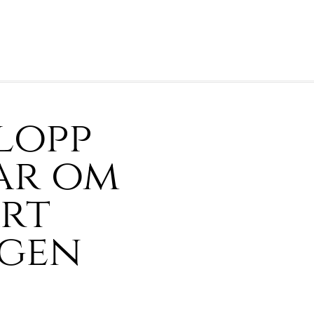
lopp
ar om
art
ngen