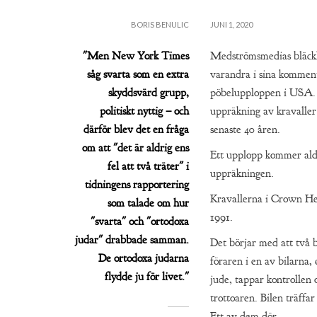
BORIS BENULIC
JUNI 1, 2020
"Men New York Times
Medströmsmedias bläckk
såg svarta som en extra
varandra i sina kommen
skyddsvärd grupp,
pöbelupploppen i USA.
politiskt nyttig – och
uppräkning av kravaller
därför blev det en fråga
senaste 40 åren.
om att "det är aldrig ens
Ett upplopp kommer ald
fel att två träter" i
uppräkningen.
tidningens rapportering
Kravallerna i Crown Hei
som talade om hur
1991.
"svarta" och "ortodoxa
judar" drabbade samman.
Det börjar med att två b
De ortodoxa judarna
föraren i en av bilarna,
flydde ju för livet."
jude, tappar kontrollen 
trottoaren. Bilen träffar
Ett av dem dör.