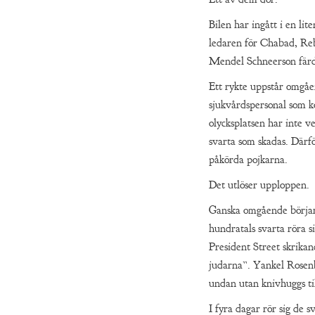
Bilen har ingått i en lit
ledaren för Chabad, 
Mendel Schneerson färd
Ett rykte uppstår omgåe
sjukvårdspersonal som k
olycksplatsen har inte ve
svarta som skadas. Därf
påkörda pojkarna.
Det utlöser upploppen.
Ganska omgående börja
hundratals svarta röra s
President Street skrika
judarna”. Yankel Rosen
undan utan knivhuggs til
I fyra dagar rör sig de s