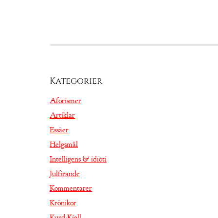
Kategorier
Aforismer
Artiklar
Essäer
Helgsmål
Intelligens & idioti
Julfirande
Kommentarer
Krönikor
Kurd-Kjell