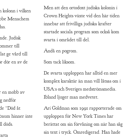
Men att den ortodoxt judiska kolonin i
en kolonn i vilken
Crown Heights växte vid den här tiden
Rebbe Menachem
innebar att frivilliga judiska krafter
as.
startade sociala program som också kom
nde. Judisk
svarta i området till del.
ommer till
Ändå en pogrom.
lat ge vård till
ör dör en av de
Som tack liksom.
De svarta upploppen har alltid en mer
komplex karaktär än man vill låtsas om i
USA:s och Sveriges medströmsmedia.
r en mobb av
Ibland ljuger man medvetet.
ig nedför
nde ”Död åt
Ari Goldman som 1991 rapporterade om
baum hinner inte
upploppen för New York Times har
l döds.
berättat om sin förvåning om när han såg
sin text i tryck. Omredigerad. Han hade
varta