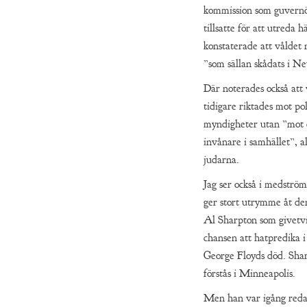
kommission som guvern
tillsatte för att utreda 
konstaterade att våldet
”som sällan skådats i N
Där noterades också att 
tidigare riktades mot pol
myndigheter utan ”mot
invånare i samhället”, a
judarna.
Jag ser också i medströ
ger stort utrymme åt de
Al Sharpton som givetvi
chansen att hatpredika
George Floyds död. Shar
förstås i Minneapolis.
Men han var igång reda