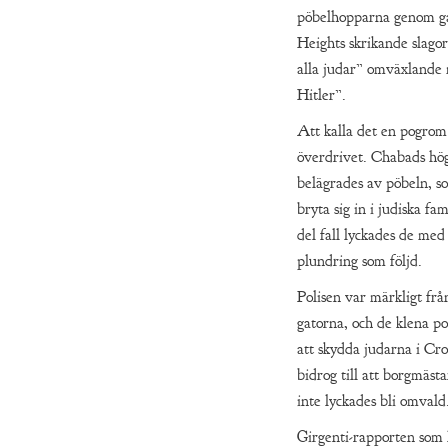
pöbelhopparna genom g
Heights skrikande slago
alla judar” omväxlande
Hitler”.
Att kalla det en pogrom 
överdrivet. Chabads hö
belägrades av pöbeln, s
bryta sig in i judiska fa
del fall lyckades de med
plundring som följd.
Polisen var märkligt fr
gatorna, och de klena po
att skydda judarna i Cr
bidrog till att borgmäst
inte lyckades bli omvald
Girgenti-rapporten som 