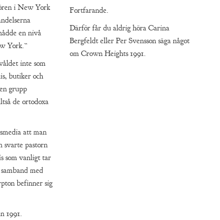
ören i New York
Fortfarande.
händelserna
Därför får du aldrig höra Carina
 nådde en nivå
Bergfeldt eller Per Svensson säga något
ew York.”
om Crown Heights 1991.
våldet inte som
is, butiker och
 en grupp
lltså de ortodoxa
msmedia att man
n svarte pastorn
s som vanligt tar
 i samband med
pton befinner sig
n 1991.