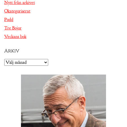
Nytt från arkivet
Okategoriserat
Podd
Tre Bojor
Veckans bok
Arkiv
Arkiv