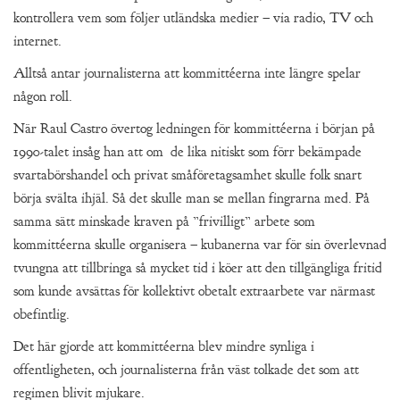
kontrollera vem som följer utländska medier – via radio, TV och
internet.
Alltså antar journalisterna att kommittéerna inte längre spelar
någon roll.
När Raul Castro övertog ledningen för kommittéerna i början på
1990-talet insåg han att om de lika nitiskt som förr bekämpade
svartabörshandel och privat småföretagsamhet skulle folk snart
börja svälta ihjäl. Så det skulle man se mellan fingrarna med. På
samma sätt minskade kraven på ”frivilligt” arbete som
kommittéerna skulle organisera – kubanerna var för sin överlevnad
tvungna att tillbringa så mycket tid i köer att den tillgängliga fritid
som kunde avsättas för kollektivt obetalt extraarbete var närmast
obefintlig.
Det här gjorde att kommittéerna blev mindre synliga i
offentligheten, och journalisterna från väst tolkade det som att
regimen blivit mjukare.