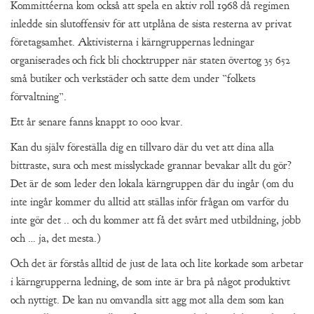
Kommittéerna kom också att spela en aktiv roll 1968 då regimen
inledde sin slutoffensiv för att utplåna de sista resterna av privat
företagsamhet. Aktivisterna i kärngruppernas ledningar
organiserades och fick bli chocktrupper när staten övertog 35 652
små butiker och verkstäder och satte dem under ”folkets
förvaltning”.
Ett år senare fanns knappt 10 000 kvar.
Kan du själv föreställa dig en tillvaro där du vet att dina alla
bittraste, sura och mest misslyckade grannar bevakar allt du gör?
Det är de som leder den lokala kärngruppen där du ingår (om du
inte ingår kommer du alltid att ställas inför frågan om varför du
inte gör det .. och du kommer att få det svårt med utbildning, jobb
och … ja, det mesta.)
Och det är förstås alltid de just de lata och lite korkade som arbetar
i kärngrupperna ledning, de som inte är bra på något produktivt
och nyttigt. De kan nu omvandla sitt agg mot alla dem som kan