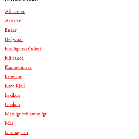
Aforismer
Artiklar
Essäer
Helgsmål
Intelligens & idioti
Julfirande
Kommentarer
Krönikor
Kurd-Kjell
Lexikon
Lexikon
Manligt och kvinnligt
Mat
Nätmagasin