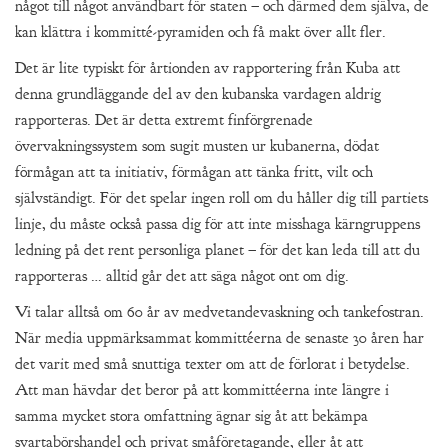
något till något användbart för staten – och därmed dem själva, de
kan klättra i kommitté-pyramiden och få makt över allt fler.
Det är lite typiskt för årtionden av rapportering från Kuba att
denna grundläggande del av den kubanska vardagen aldrig
rapporteras. Det är detta extremt finförgrenade
övervakningssystem som sugit musten ur kubanerna, dödat
förmågan att ta initiativ, förmågan att tänka fritt, vilt och
självständigt. För det spelar ingen roll om du håller dig till partiets
linje, du måste också passa dig för att inte misshaga kärngruppens
ledning på det rent personliga planet – för det kan leda till att du
rapporteras … alltid går det att säga något ont om dig.
Vi talar alltså om 60 år av medvetandevaskning och tankefostran.
När media uppmärksammat kommittéerna de senaste 30 åren har
det varit med små snuttiga texter om att de förlorat i betydelse.
Att man hävdar det beror på att kommittéerna inte längre i
samma mycket stora omfattning ägnar sig åt att bekämpa
svartabörshandel och privat småföretagande, eller åt att