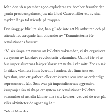
Men den 28 september 1960 exploderar tre bomber framför det
gamla presidentpalatset just när Fidel Castro håller ett av sina
mycket långa tal stående på trappan.
Den skäggige blir lite sint, han gillade inte att bli avbruten och på
stående fot utropade han bildandet av ”Kommittéerna för
revolutionens försvar”:
”Vi ska skapa ett system av kollektiv vaksamhet, vi ska organisera
ett system av kollektiv revolutionär vaksamhet. Och då får vi se
hur imperialisternas lakejer klarar att verka i vår mitt. För en sak
är säker, vårt folk finns överallt i staden, det finns inte ett
hyreshus, inte ett gathörn eller ett kvarter som inte är ordentligt
representerat här. Som svar på imperialisternas aggressiva
kampanjer ska vi skapa ett system av revolutionär kollektiv
vaksamhet så att alla känner alla i sitt kvarter, vet vad de tror på,
vilka aktiviteter de ägnar sig åt.”