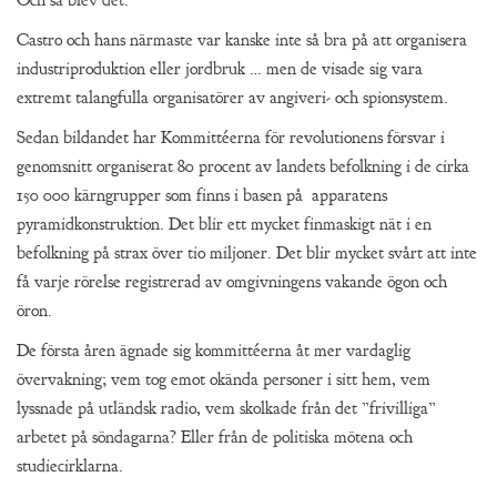
Och så blev det.
Castro och hans närmaste var kanske inte så bra på att organisera
industriproduktion eller jordbruk … men de visade sig vara
extremt talangfulla organisatörer av angiveri- och spionsystem.
Sedan bildandet har Kommittéerna för revolutionens försvar i
genomsnitt organiserat 80 procent av landets befolkning i de cirka
150 000 kärngrupper som finns i basen på apparatens
pyramidkonstruktion. Det blir ett mycket finmaskigt nät i en
befolkning på strax över tio miljoner. Det blir mycket svårt att inte
få varje rörelse registrerad av omgivningens vakande ögon och
öron.
De första åren ägnade sig kommittéerna åt mer vardaglig
övervakning; vem tog emot okända personer i sitt hem, vem
lyssnade på utländsk radio, vem skolkade från det ”frivilliga”
arbetet på söndagarna? Eller från de politiska mötena och
studiecirklarna.