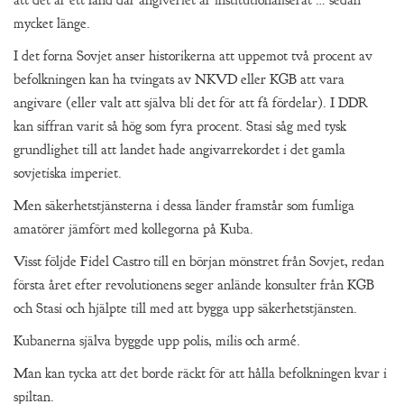
att det är ett land där angiveriet är institutionaliserat … sedan
mycket länge.
I det forna Sovjet anser historikerna att uppemot två procent av
befolkningen kan ha tvingats av NKVD eller KGB att vara
angivare (eller valt att själva bli det för att få fördelar). I DDR
kan siffran varit så hög som fyra procent. Stasi såg med tysk
grundlighet till att landet hade angivarrekordet i det gamla
sovjetiska imperiet.
Men säkerhetstjänsterna i dessa länder framstår som fumliga
amatörer jämfört med kollegorna på Kuba.
Visst följde Fidel Castro till en början mönstret från Sovjet, redan
första året efter revolutionens seger anlände konsulter från KGB
och Stasi och hjälpte till med att bygga upp säkerhetstjänsten.
Kubanerna själva byggde upp polis, milis och armé.
Man kan tycka att det borde räckt för att hålla befolkningen kvar i
spiltan.