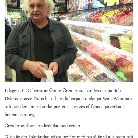
I dagens ETC berättar Göran Greider att han lyssnat på Bob
Dylans senaste låt, och att han då började tänka på Walt Whitman
och hur den amerikanske poetens ”Leaves of Grass” påverkade
honom som ung.
Greider avslutar sin krönika med orden:
”Och är det i slutändan något bevänt med oss så är vi alla stora och