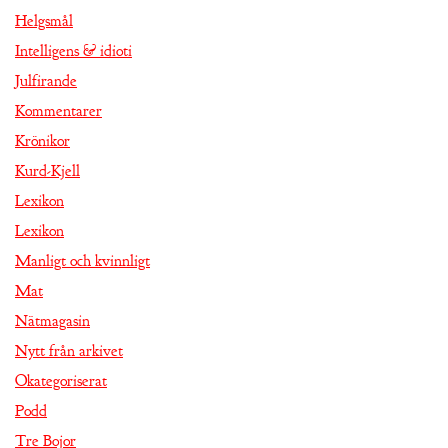
Helgsmål
Intelligens & idioti
Julfirande
Kommentarer
Krönikor
Kurd-Kjell
Lexikon
Lexikon
Manligt och kvinnligt
Mat
Nätmagasin
Nytt från arkivet
Okategoriserat
Podd
Tre Bojor