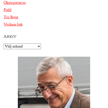
Okategoriserat
Podd
Tre Bojor
Veckans bok
Arkiv
Arkiv