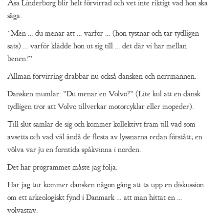
Åsa Linderborg blir helt förvirrad och vet inte riktigt vad hon ska
säga:
”Men … du menar att … varför … (hon tystnar och tar tydligen
sats) … varför klädde hon ut sig till … det där vi har mellan
benen?”
Allmän förvirring drabbar nu också dansken och norrmannen.
Dansken mumlar: ”Du menar en Volvo?” (Lite kul att en dansk
tydligen tror att Volvo tillverkar motorcyklar eller mopeder).
Till slut samlar de sig och kommer kollektivt fram till vad som
avsetts och vad väl ändå de flesta av lyssnarna redan förstått; en
völva var ju en forntida spåkvinna i norden.
Det här programmet måste jag följa.
Har jag tur kommer dansken någon gång att ta upp en diskussion
om ett arkeologiskt fynd i Danmark … att man hittat en …
völvastav.