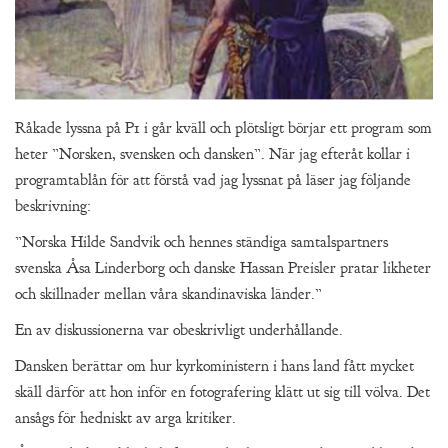
Råkade lyssna på P1 i går kväll och plötsligt börjar ett program som
heter ”Norsken, svensken och dansken”. När jag efteråt kollar i
programtablån för att förstå vad jag lyssnat på läser jag följande
beskrivning:
”Norska Hilde Sandvik och hennes ständiga samtalspartners
svenska Åsa Linderborg och danske Hassan Preisler pratar likheter
och skillnader mellan våra skandinaviska länder.”
En av diskussionerna var obeskrivligt underhållande.
Dansken berättar om hur kyrkoministern i hans land fått mycket
skäll därför att hon inför en fotografering klätt ut sig till völva. Det
ansågs för hedniskt av arga kritiker.