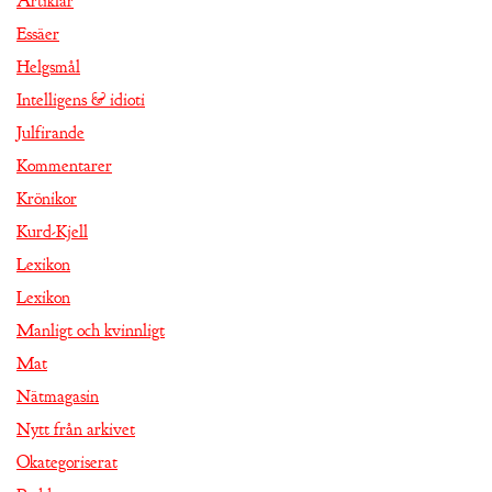
Artiklar
Essäer
Helgsmål
Intelligens & idioti
Julfirande
Kommentarer
Krönikor
Kurd-Kjell
Lexikon
Lexikon
Manligt och kvinnligt
Mat
Nätmagasin
Nytt från arkivet
Okategoriserat