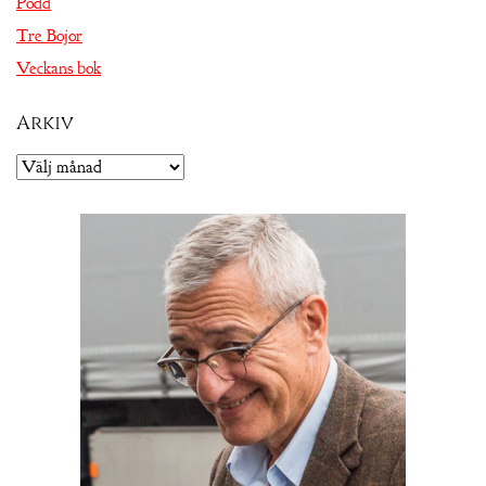
Podd
Tre Bojor
Veckans bok
Arkiv
Arkiv