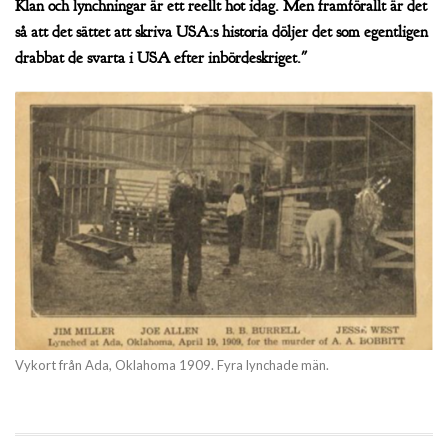
Klan och lynchningar är ett reellt hot idag. Men framförallt är det
så att det sättet att skriva USA:s historia döljer det som egentligen
drabbat de svarta i USA efter inbördeskriget."
Vykort från Ada, Oklahoma 1909. Fyra lynchade män.