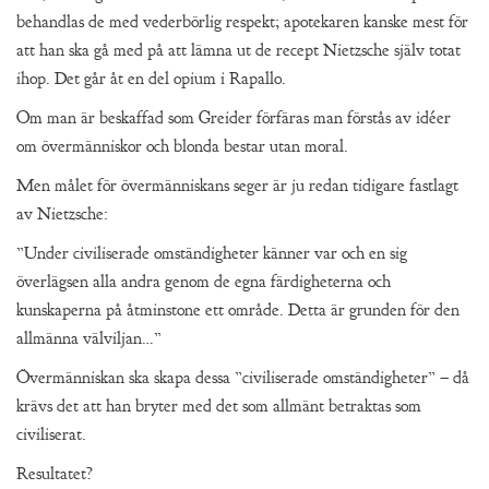
behandlas de med vederbörlig respekt; apotekaren kanske mest för
att han ska gå med på att lämna ut de recept Nietzsche själv totat
ihop. Det går åt en del opium i Rapallo.
Om man är beskaffad som Greider förfäras man förstås av idéer
om övermänniskor och blonda bestar utan moral.
Men målet för övermänniskans seger är ju redan tidigare fastlagt
av Nietzsche:
”Under civiliserade omständigheter känner var och en sig
överlägsen alla andra genom de egna färdigheterna och
kunskaperna på åtminstone ett område. Detta är grunden för den
allmänna välviljan…”
Övermänniskan ska skapa dessa ”civiliserade omständigheter” – då
krävs det att han bryter med det som allmänt betraktas som
civiliserat.
Resultatet?