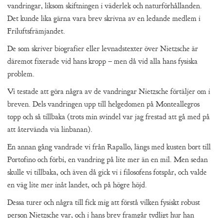
vandringar, liksom skiftningen i väderlek och naturförhållanden.
Det kunde lika gärna vara brev skrivna av en ledande medlem i
Friluftsfrämjandet.
De som skriver biografier eller levnadstexter över Nietzsche är
däremot fixerade vid hans kropp – men då vid alla hans fysiska
problem.
Vi testade att göra några av de vandringar Nietzsche förtäljer om i
breven. Dels vandringen upp till helgedomen på Monteallegros
topp och så tillbaka (trots min svindel var jag frestad att gå med på
att återvända via linbanan).
En annan gång vandrade vi från Rapallo, längs med kusten bort till
Portofino och förbi, en vandring på lite mer än en mil. Men sedan
skulle vi tillbaka, och även då gick vi i filosofens fotspår, och valde
en väg lite mer inåt landet, och på högre höjd.
Dessa turer och några till fick mig att förstå vilken fysiskt robust
person Nietzsche var, och i hans brev framgår tydligt hur han