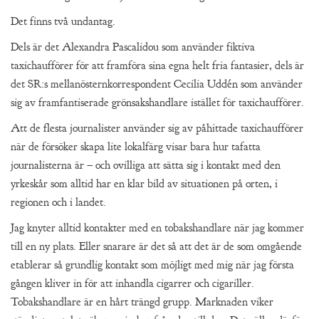
Det finns två undantag.
Dels är det Alexandra Pascalidou som använder fiktiva
taxichaufförer för att framföra sina egna helt fria fantasier, dels är
det SR:s mellanösternkorrespondent Cecilia Uddén som använder
sig av framfantiserade grönsakshandlare istället för taxichaufförer.
Att de flesta journalister använder sig av påhittade taxichaufförer
när de försöker skapa lite lokalfärg visar bara hur tafatta
journalisterna är – och ovilliga att sätta sig i kontakt med den
yrkeskår som alltid har en klar bild av situationen på orten, i
regionen och i landet.
Jag knyter alltid kontakter med en tobakshandlare när jag kommer
till en ny plats. Eller snarare är det så att det är de som omgående
etablerar så grundlig kontakt som möjligt med mig när jag första
gången kliver in för att inhandla cigarrer och cigariller.
Tobakshandlare är en hårt trängd grupp. Marknaden viker