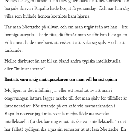
Nietzsches egen filosofi. Han blev galen därför att det storverk han
började skriva i Rapallo hade börjat få genomslag. Och när han såg
vilka som hyllade honom kortslöts hans hjärna.
Tar man Nietzsche på allvar, och om man utgår från att han – lite
bonnigt uttryckt – hade rätt; då förstår man varför han blev galen.
Allt annat hade inneburit att riskerat att svika sig själv – och sitt
tänkande.
Hellre dårhuset än att bli en bland andra typiska intellektuella
eller ”kulturarbetare”.
Bäst att vara artig mot apotekaren om man vill ha sitt opium
Möjligen är det inbillning ... eller ett resultat av att man i
omgivningen lättare lägger märke till det man själv för tillfället är
intresserad av. För sittande på ett kafé vid matmarknaden i
Rapallo noterar jag i mitt sociala media-flöde att svenska
intellektuella (så det bär mig emot att skriva ”intellektuella” i det
här fallet) tydligen ska ägna sin semester åt att läsa Nietzsche. En