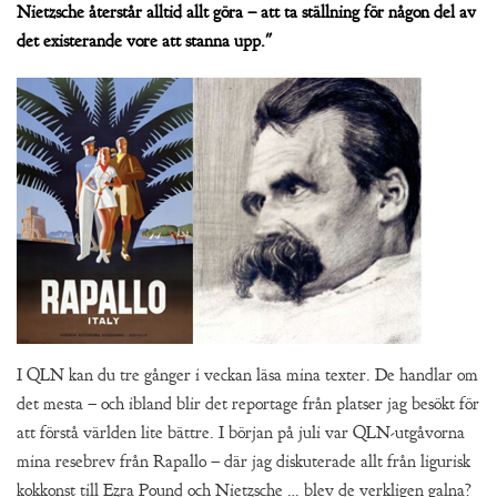
Nietzsche återstår alltid allt göra – att ta ställning för någon del av
det existerande vore att stanna upp."
I QLN kan du tre gånger i veckan läsa mina texter. De handlar om
det mesta – och ibland blir det reportage från platser jag besökt för
att förstå världen lite bättre. I början på juli var QLN-utgåvorna
mina resebrev från Rapallo – där jag diskuterade allt från ligurisk
kokkonst till Ezra Pound och Nietzsche … blev de verkligen galna?