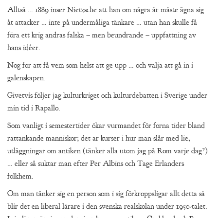
Alltså … 1889 inser Nietzsche att han om några år måste ägna sig
åt attacker … inte på undermåliga tänkare … utan han skulle få
föra ett krig andras falska – men beundrande – uppfattning av
hans idéer.
Nog för att få vem som helst att ge upp … och välja att gå in i
galenskapen.
Givetvis följer jag kulturkriget och kulturdebatten i Sverige under
min tid i Rapallo.
Som vanligt i semestertider ökar vurmandet för forna tider bland
rättänkande människor; det är kurser i hur man slår med lie,
utläggningar om antiken (tänker alla utom jag på Rom varje dag?)
… eller så suktar man efter Per Albins och Tage Erlanders
folkhem.
Om man tänker sig en person som i sig förkroppsligar allt detta så
blir det en liberal lärare i den svenska realskolan under 1950-talet.