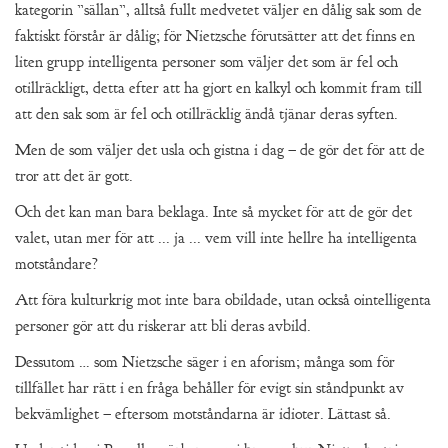
kategorin ”sällan”, alltså fullt medvetet väljer en dålig sak som de
faktiskt förstår är dålig; för Nietzsche förutsätter att det finns en
liten grupp intelligenta personer som väljer det som är fel och
otillräckligt, detta efter att ha gjort en kalkyl och kommit fram till
att den sak som är fel och otillräcklig ändå tjänar deras syften.
Men de som väljer det usla och gistna i dag – de gör det för att de
tror att det är gott.
Och det kan man bara beklaga. Inte så mycket för att de gör det
valet, utan mer för att ... ja ... vem vill inte hellre ha intelligenta
motståndare?
Att föra kulturkrig mot inte bara obildade, utan också ointelligenta
personer gör att du riskerar att bli deras avbild.
Dessutom … som Nietzsche säger i en aforism; många som för
tillfället har rätt i en fråga behåller för evigt sin ståndpunkt av
bekvämlighet – eftersom motståndarna är idioter. Lättast så.