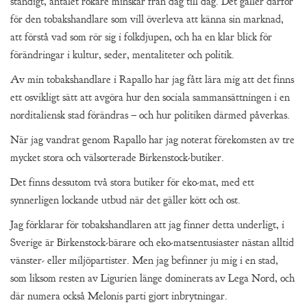
ständigt, antalet rökare minskar från dag till dag. Det gäller därför
för den tobakshandlare som vill överleva att känna sin marknad,
att förstå vad som rör sig i folkdjupen, och ha en klar blick för
förändringar i kultur, seder, mentaliteter och politik.
Av min tobakshandlare i Rapallo har jag fått lära mig att det finns
ett osvikligt sätt att avgöra hur den sociala sammansättningen i en
norditaliensk stad förändras – och hur politiken därmed påverkas.
När jag vandrat genom Rapallo har jag noterat förekomsten av tre
mycket stora och välsorterade Birkenstock-butiker.
Det finns dessutom två stora butiker för eko-mat, med ett
synnerligen lockande utbud när det gäller kött och ost.
Jag förklarar för tobakshandlaren att jag finner detta underligt, i
Sverige är Birkenstock-bärare och eko-matsentusiaster nästan alltid
vänster- eller miljöpartister. Men jag befinner ju mig i en stad,
som liksom resten av Ligurien länge dominerats av Lega Nord, och
där numera också Melonis parti gjort inbrytningar.