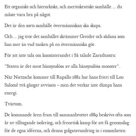
Ett organiskt och hierarkiskt, och meritokratiskt samhälle … du
måste vara bra på något.
Det är den sorts samhälle övermänniskan ska skapa.
Och … jag tror det samhället skrämmer Greider och sådana som
han mer än vad tanken på en övermänniska gör.
För att inte tala om konstaterandet i Så talade Zarathustra:
”Staten är det mest hänsynslösa av alla hänsynslösa monster”.
När Nietzsche kommer till Rapallo 1882 har hans frieri till Lou
Salomé två gånger avvisats – men det verkar inte dämpa hans
energi.
Tvärtom.
De kommande åren fram till sammanbrottet 1889 beskrivs ofta som
år av tilltagande isolering, och frenetisk kamp för att få genomslag
för de egna idéerna, och denna golgatavandring in i ensamheten