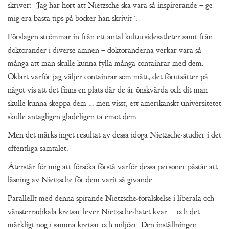
skriver: ”Jag har hört att Nietzsche ska vara så inspirerande – ge
mig era bästa tips på böcker han skrivit”.
Förslagen strömmar in från ett antal kultursidesatleter samt från
doktorander i diverse ämnen – doktoranderna verkar vara så
många att man skulle kunna fylla många containrar med dem.
Oklart varför jag väljer containrar som mått, det förutsätter på
något vis att det finns en plats där de är önskvärda och dit man
skulle kunna skeppa dem … men visst, ett amerikanskt universitetet
skulle antagligen gladeligen ta emot dem.
Men det märks inget resultat av dessa idoga Nietzsche-studier i det
offentliga samtalet.
Återstår för mig att försöka förstå varför dessa personer påstår att
läsning av Nietzsche för dem varit så givande.
Parallellt med denna spirande Nietzsche-förälskelse i liberala och
vänsterradikala kretsar lever Nietzsche-hatet kvar … och det
märkligt nog i samma kretsar och miljöer. Den inställningen