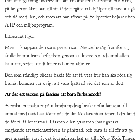
I sin lärargärning undervisar han om antikens Grekland och Rom,
på helgerna åker han till sin fädernegård och hjälper till med att gå
och slå med lien, och trots att han röstar på Folkpartiet bejakar han
ATP och miljonprogram.
Intressant figur.
Men … knappast den sorts person som Nietzsche såg framför sig
skulle hamra fram befrielsen genom att krossa sin tids samhällen,
kulturer, seder, traditioner och mentaliteter.
Den som ständigt blickar bakåt för att få veta hur han ska röra sig
framåt kommer för evigt att vara fjättrad vid det som är dött.
Är det ett tecken på fascism att bära Birkenstock?
Svenska journalister på utlandsuppdrag brukar ofta hänvisa till
samtal med taxichaufförer när de ska förklara situationen i det land
de för tillfället vistas i. Läsaren eller lyssnaren inser ganska
omgående att taxichauffören är påhittad, och bara är till för att ge
mer mänsklig röst åt det journalisten läst sig till i New York Times.