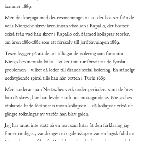
kommer 1889.
Men det knepiga med det resonemanget är att det bortser från de
verk Nietzsche skrev åren innan vistelsen i Rapallo, det bortser
också från vad han skrev i Rapallo och därmed kollapsar teorien
om åren 1880-1882 som ett förskalv till jordbävningen 1889.
Tesen bygger på att det är tilltagande isolering som försämrar
Nietzsches mentala hälsa – vilket i sin tur förvärrar de fysiska
problemen – vilket då leder till ökande social isolering. En ständigt
nedåtgående spiral tills han når botten i Turin 1889.
Men studerar man Nietzsches verk under perioden, samt de brev
han då skrev, hur han levde – och hur mottagande av Nietzsches
tänkande hade förändrats innan kollapsen … då kollapsar också de
gängse tolkningar av varför han blev galen.
Jag har ännu inte stött på en text som lutar åt den förklaring jag
finner rimligast; vandringen in i galenskapen var en logisk följd av