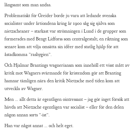
långsamt som man andas.
Problematiskt för Greider borde ju vara att ledande svenska
socialister under årtiondena kring år 1900 såg sig själva som
nietzscheaner – starkast var strömningen i Lund i de grupper som
formerades med Bengt Lidforss som centralgestalt; en riktning som
senare kom att vilja omsätta sin idéer med statlig hjälp för att
åstadkomma ”rashygien”.
Och Hjalmar Brantings wagneriansm som innehöll ett visst mått av
kritik mot Wagners svärmande för kristendom gör att Branting
hamnar tämligen nära den kritik Nietzsche med tiden kom att
utveckla av Wagner.
Men … allt detta är egentligen ointressant – jag gör inget försök att
hävda att Nietzsche egentligen var socialist – eller för den delen
någon annan sorts ”-ist”.
Han var något annat … och helt eget.