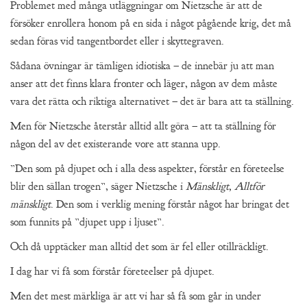
Problemet med många utläggningar om Nietzsche är att de
försöker enrollera honom på en sida i något pågående krig, det må
sedan föras vid tangentbordet eller i skyttegraven.
Sådana övningar är tämligen idiotiska – de innebär ju att man
anser att det finns klara fronter och läger, någon av dem måste
vara det rätta och riktiga alternativet – det är bara att ta ställning.
Men för Nietzsche återstår alltid allt göra – att ta ställning för
någon del av det existerande vore att stanna upp.
”Den som på djupet och i alla dess aspekter, förstår en företeelse
blir den sällan trogen”, säger Nietzsche i
Mänskligt, Alltför
mänskligt
. Den som i verklig mening förstår något har bringat det
som funnits på ”djupet upp i ljuset”.
Och då upptäcker man alltid det som är fel eller otillräckligt.
I dag har vi få som förstår företeelser på djupet.
Men det mest märkliga är att vi har så få som går in under