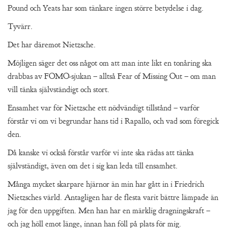
Pound och Yeats har som tänkare ingen större betydelse i dag.
Tyvärr.
Det har däremot Nietzsche.
Möjligen säger det oss något om att man inte likt en tonåring ska
drabbas av FOMO-sjukan – alltså Fear of Missing Out – om man
vill tänka självständigt och stort.
Ensamhet var för Nietzsche ett nödvändigt tillstånd – varför
förstår vi om vi begrundar hans tid i Rapallo, och vad som föregick
den.
Då kanske vi också förstår varför vi inte ska rädas att tänka
självständigt, även om det i sig kan leda till ensamhet.
Många mycket skarpare hjärnor än min har gått in i Friedrich
Nietzsches värld. Antagligen har de flesta varit bättre lämpade än
jag för den uppgiften. Men han har en märklig dragningskraft –
och jag höll emot länge, innan han föll på plats för mig.