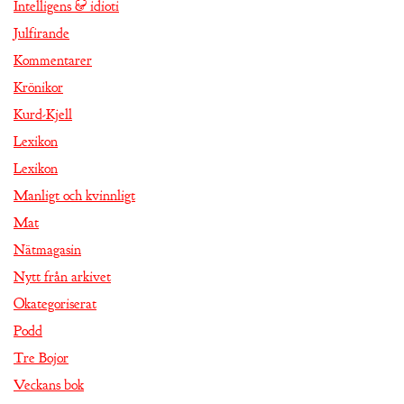
Intelligens & idioti
Julfirande
Kommentarer
Krönikor
Kurd-Kjell
Lexikon
Lexikon
Manligt och kvinnligt
Mat
Nätmagasin
Nytt från arkivet
Okategoriserat
Podd
Tre Bojor
Veckans bok