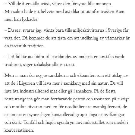
– Vill de återställa träsk, väser den försynte lille mannen.
Mussolini hade ett helvete med att dika ut utanför träsken Rom,
men han lyckades.
– Du ser, svarar jag, vänta bara tills miljöaktivisterna i Sverige får
veta det. Då kommer de att tjata om att utdikning av våtmarker är
en fascistisk tradition.
– I så fall är att bidra till spridandet av malaria en anti-fascistisk
tradition, säger tobakshandlaren trött.
Men … man ska nog se sandalerna och ekomaten som ett utslag av
att de i Ligurien vill leva mer i samklang med sin natur. De vill
inte äta industrialiserad mat eller gå i sneakers. På de flesta
restaurangerna gör man fortfarande peston och tonnaton på riktigt
och mortlar råvaran med en för norditalienare ovanlig frenesi, de
är annars en synnerligen kontrollerad grupp. Inga armviftningar
och skrik. Tonfall och höjda ögonbryn används istället som medel i
konversationen.