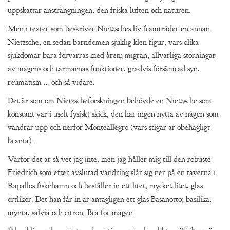
uppskattar ansträngningen, den friska luften och naturen.
Men i texter som beskriver Nietzsches liv framträder en annan
Nietzsche, en sedan barndomen sjuklig klen figur, vars olika
sjukdomar bara förvärras med åren; migrän, allvarliga störningar
av magens och tarmarnas funktioner, gradvis försämrad syn,
reumatism … och så vidare.
Det är som om Nietzscheforskningen behövde en Nietzsche som
konstant var i uselt fysiskt skick, den har ingen nytta av någon som
vandrar upp och nerför Monteallegro (vars stigar är obehagligt
branta).
Varför det är så vet jag inte, men jag håller mig till den robuste
Friedrich som efter avslutad vandring slår sig ner på en taverna i
Rapallos fiskehamn och beställer in ett litet, mycket litet, glas
örtlikör. Det han får in är antagligen ett glas Basanotto; basilika,
mynta, salvia och citron. Bra för magen.