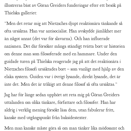
illustreras bäst av Göran Greiders funderingar efter ett besök på
Thielska galleriet:
”Men det retar mig att Nietzsches djupt reaktionära tänkande så
ofta ursäktas. Han var antisocialist. Han avskydde jämlikhet mer
än något annat (det var för slavarna). Och han influerade
nazismen. Det där försöker många ständigt tvätta bort ur historien
om denne man som filosoferade med en hammare. Under den
guidade turen på Thielska reagerade jag på att det reaktionära i
Nietzsches filosofi ursäktades bort – som vanligt med hjälp av den
elaka systern. Guiden var i övrigt lysande, direkt lysande, det är
inte det. Men det är tråkigt att denne filosof så ofta ursäktas.”
Jag har för länge sedan upphört att reta mig på Göran Greiders
uttalanden om olika tänkare, författare och filosofer. Han har
aldrig i verklig mening försökt läsa dem, utan fabulerar fritt,
kanske med utgångspunkt från baksidestexter.
Men man kanske måste göra så om man tänker lika mödosamt och