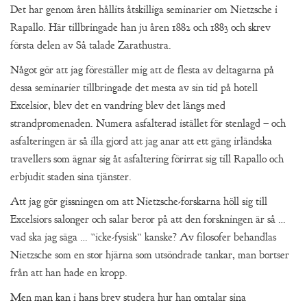
Det har genom åren hållits åtskilliga seminarier om Nietzsche i
Rapallo. Här tillbringade han ju åren 1882 och 1883 och skrev
första delen av Så talade Zarathustra.
Något gör att jag föreställer mig att de flesta av deltagarna på
dessa seminarier tillbringade det mesta av sin tid på hotell
Excelsior, blev det en vandring blev det längs med
strandpromenaden. Numera asfalterad istället för stenlagd – och
asfalteringen är så illa gjord att jag anar att ett gäng irländska
travellers som ägnar sig åt asfaltering förirrat sig till Rapallo och
erbjudit staden sina tjänster.
Att jag gör gissningen om att Nietzsche-forskarna höll sig till
Excelsiors salonger och salar beror på att den forskningen är så …
vad ska jag säga … ”icke-fysisk” kanske? Av filosofer behandlas
Nietzsche som en stor hjärna som utsöndrade tankar, man bortser
från att han hade en kropp.
Men man kan i hans brev studera hur han omtalar sina