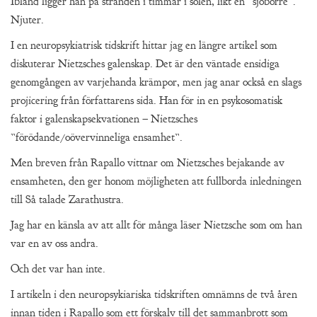
Ibland ligger han på stranden i timmar i solen, likt en ”sjöborre”.
Njuter.
I en neuropsykiatrisk tidskrift hittar jag en längre artikel som
diskuterar Nietzsches galenskap. Det är den väntade ensidiga
genomgången av varjehanda krämpor, men jag anar också en slags
projicering från författarens sida. Han för in en psykosomatisk
faktor i galenskapsekvationen – Nietzsches
”förödande/oövervinneliga ensamhet”.
Men breven från Rapallo vittnar om Nietzsches bejakande av
ensamheten, den ger honom möjligheten att fullborda inledningen
till Så talade Zarathustra.
Jag har en känsla av att allt för många läser Nietzsche som om han
var en av oss andra.
Och det var han inte.
I artikeln i den neuropsykiariska tidskriften omnämns de två åren
innan tiden i Rapallo som ett förskalv till det sammanbrott som