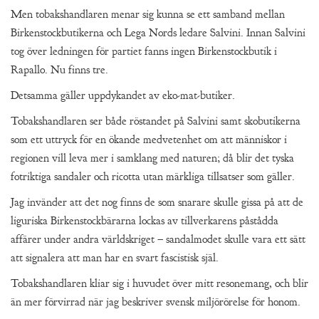
Men tobakshandlaren menar sig kunna se ett samband mellan
Birkenstockbutikerna och Lega Nords ledare Salvini. Innan Salvini
tog över ledningen för partiet fanns ingen Birkenstockbutik i
Rapallo. Nu finns tre.
Detsamma gäller uppdykandet av eko-mat-butiker.
Tobakshandlaren ser både röstandet på Salvini samt skobutikerna
som ett uttryck för en ökande medvetenhet om att människor i
regionen vill leva mer i samklang med naturen; då blir det tyska
fotriktiga sandaler och ricotta utan märkliga tillsatser som gäller.
Jag invänder att det nog finns de som snarare skulle gissa på att de
liguriska Birkenstockbärarna lockas av tillverkarens påstådda
affärer under andra världskriget – sandalmodet skulle vara ett sätt
att signalera att man har en svart fascistisk själ.
Tobakshandlaren kliar sig i huvudet över mitt resonemang, och blir
än mer förvirrad när jag beskriver svensk miljörörelse för honom.