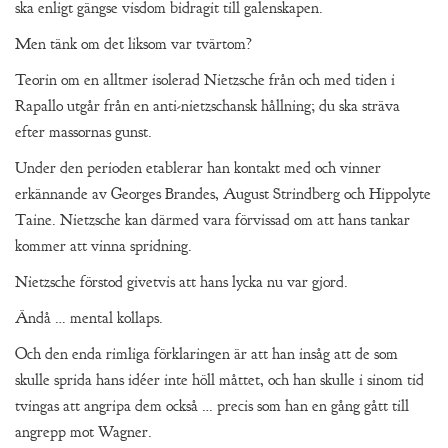
ska enligt gängse visdom bidragit till galenskapen.
Men tänk om det liksom var tvärtom?
Teorin om en alltmer isolerad Nietzsche från och med tiden i
Rapallo utgår från en anti-nietzschansk hållning; du ska sträva
efter massornas gunst.
Under den perioden etablerar han kontakt med och vinner
erkännande av Georges Brandes, August Strindberg och Hippolyte
Taine. Nietzsche kan därmed vara förvissad om att hans tankar
kommer att vinna spridning.
Nietzsche förstod givetvis att hans lycka nu var gjord.
Ändå … mental kollaps.
Och den enda rimliga förklaringen är att han insåg att de som
skulle sprida hans idéer inte höll måttet, och han skulle i sinom tid
tvingas att angripa dem också … precis som han en gång gått till
angrepp mot Wagner.